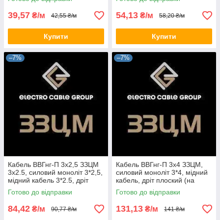
39,57
54,13
₴/м
₴/м
42,55 ₴/м
58,20 ₴/м
Купити
Купити
–7%
–7%
Кабель ВВГнг-П 3х2,5 ЗЗЦМ
Кабель ВВГнг-П 3х4 ЗЗЦМ,
3х2.5, силовий моноліт 3*2,5,
силовий моноліт 3*4, мідний
мідний кабель 3*2.5, дріт
кабель, дріт плоский (на
плоский (на відріз)
відріз)
Готово до відправки
Готово до відправки
84,42
131,13
₴/м
₴/м
90,77 ₴/м
141 ₴/м