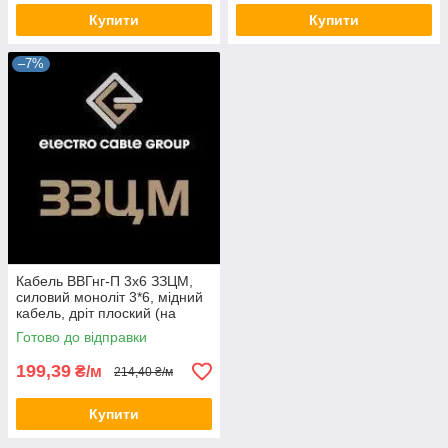
Купити
Купити
–7%
Кабель ВВГнг-П 3х6 ЗЗЦМ,
силовий моноліт 3*6, мідний
кабель, дріт плоский (на
відріз)
Готово до відправки
199,39
₴/м
214,40 ₴/м
Купити