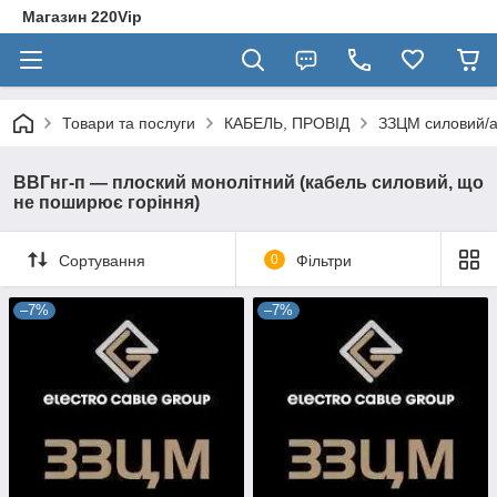
Магазин 220Vip
Товари та послуги
КАБЕЛЬ, ПРОВІД
ЗЗЦМ силовий/а
ВВГнг-п — плоский монолітний (кабель силовий, що
не поширює горіння)
Сортування
0
Фільтри
–7%
–7%