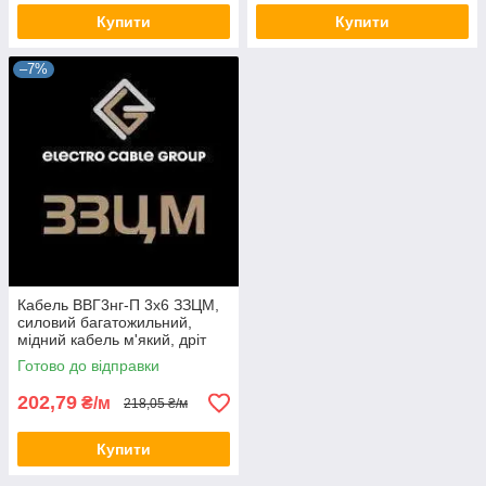
Купити
Купити
–7%
Кабель ВВГ3нг-П 3х6 ЗЗЦМ,
силовий багатожильний,
мідний кабель м'який, дріт
плоский (на відріз)
Готово до відправки
202,79
₴/м
218,05 ₴/м
Купити