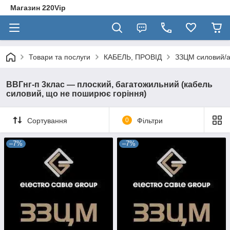
Магазин 220Vip
Товари та послуги
КАБЕЛЬ, ПРОВІД
ЗЗЦМ силовий/а
ВВГнг-п 3клас — плоский, багатожильний (кабель
силовий, що не поширює горіння)
Сортування
0
Фільтри
–7%
–7%