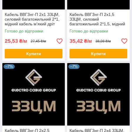
Кабель ВВГ3нг-П 2х1 ЗЗЦМ,
Кабель ВВГ3нг-П 2х1,5
силовий багатожильний 2*1,
ЗЗЦМ, силовий
мідний кабель м'який дріт
багатожильний 2*1,5, мідний
плоский (на відрізн)
кабель м'який дріт плоский
Готово до відправки
Готово до відправки
(на відріз)
25,53
35,42
₴/м
₴/м
27,45 ₴/м
38,08 ₴/м
Купити
Купити
–7%
–7%
Кабель ВВГ3нг-П 2х2,5
Кабель ВВГ3нг-П 2х4 ЗЗЦМ,