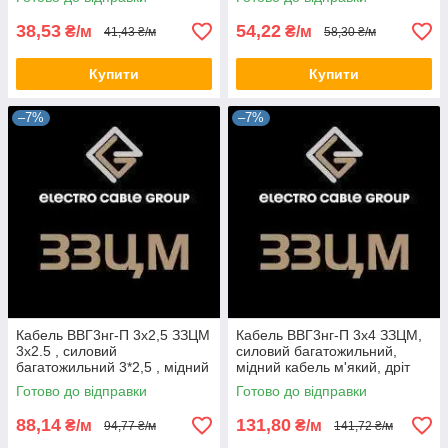
(на відріз)
38,53
54,22
₴/м
₴/м
41,43 ₴/м
58,30 ₴/м
Купити
Купити
–7%
–7%
Кабель ВВГ3нг-П 3х2,5 ЗЗЦМ
Кабель ВВГ3нг-П 3х4 ЗЗЦМ,
3х2.5 , силовий
силовий багатожильний,
багатожильний 3*2,5 , мідний
мідний кабель м'який, дріт
кабель м'який 3*2.5
плоский (на відріз)
Готово до відправки
Готово до відправки
88,14
131,80
₴/м
₴/м
94,77 ₴/м
141,72 ₴/м