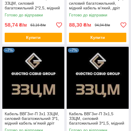
ЗЗЦМ, силовий
силовий багатожильний,
багатожильний 2*2,5, мідний
мідний кабель м'який, дріт
кабель м'який дріт плоский
плоский (на відріз)
Готово до відправки
Готово до відправки
(на відріз)
58,74
88,30
₴/м
₴/м
63,16 ₴/м
94,94 ₴/м
Купити
Купити
–7%
–7%
Кабель ВВГ3нг-П 3х1 ЗЗЦМ,
Кабель ВВГ3нг-П 3х1,5
силовий багатожильний 3*1,
ЗЗЦМ, силовий
мідний кабель м'який дріт
багатожильний 3*1,5, мідний
плоский (на відрізн)
кабель м'який дріт плоский
Готово до відправки
Готово до відправки