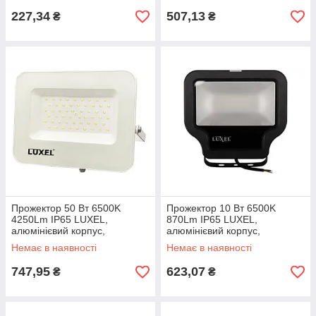
227,34
507,13
₴
₴
Прожектор 50 Вт 6500K
Прожектор 10 Вт 6500K
4250Lm IP65 LUXEL,
870Lm IP65 LUXEL,
алюмінієвий корпус,
алюмінієвий корпус,
світлодіодний, LED-LPEW-
світлодіодний, LED-LP-10-C
Немає в наявності
Немає в наявності
50С Люксел, вуличний
Люксел вуличний світильник
747,95
623,07
₴
₴