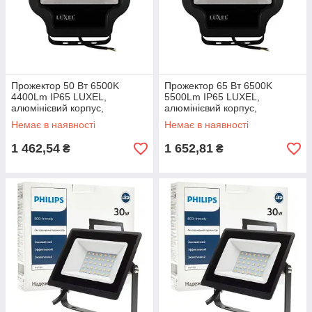
Прожектор 50 Вт 6500K
Прожектор 65 Вт 6500K
4400Lm IP65 LUXEL,
5500Lm IP65 LUXEL,
алюмінієвий корпус,
алюмінієвий корпус,
світлодіодний LED-LP-50-C
світлодіодний LED-LP-65-C
Немає в наявності
Немає в наявності
Люксел вуличний світильник
Люксел вуличний світильник
1 462,54
1 652,81
₴
₴