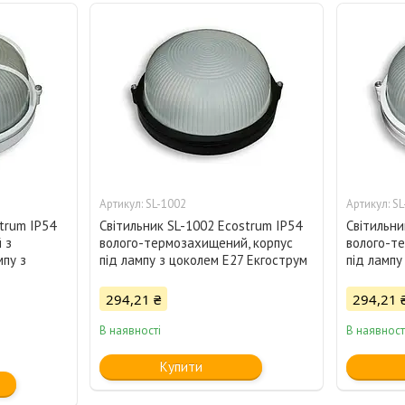
SL-1002
SL
trum IP54
Світильник SL-1002 Ecostrum IP54
Світильни
 з
волого-термозахищений, корпус
волого-т
мпу з
під лампу з цоколем Е27 Екгострум
під лампу
294,21 ₴
294,21 
В наявності
В наявност
Купити