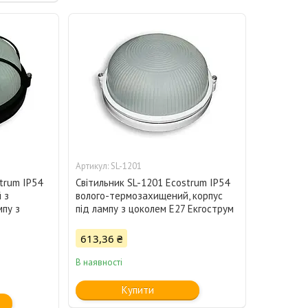
SL-1201
trum IP54
Світильник SL-1201 Ecostrum IP54
 з
волого-термозахищений, корпус
мпу з
під лампу з цоколем Е27 Екгострум
613,36 ₴
В наявності
Купити