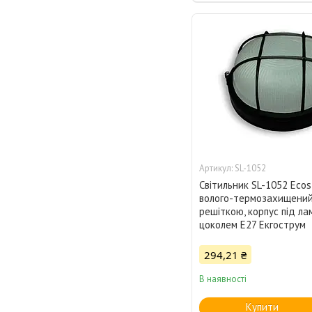
SL-1052
Світильник SL-1052 Ecos
волого-термозахищений
решіткою, корпус під ла
цоколем Е27 Екгострум
294,21 ₴
В наявності
Купити