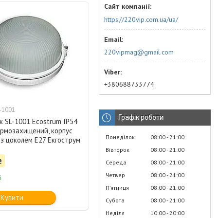
https://220vip.com.ua/ua/
220vipmag@gmail.com
+380688733774
-1001
Графік роботи
к SL-1001 Ecostrum IP54
ермозахищений, корпус
Понеділок
08:00
21:00
 з цоколем Е27 Екгострум
Вівторок
08:00
21:00
₴
Середа
08:00
21:00
Четвер
08:00
21:00
і
Пʼятниця
08:00
21:00
Купити
Субота
08:00
21:00
Неділя
10:00
20:00