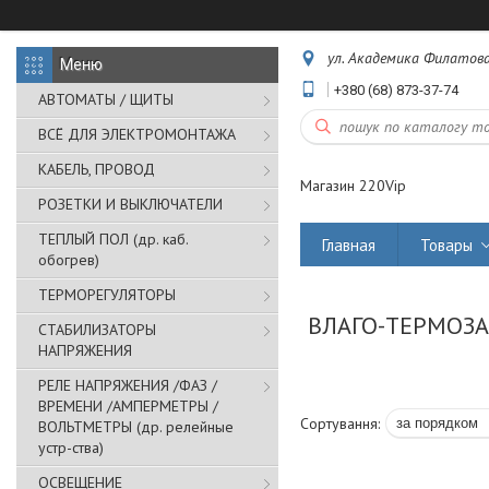
ул. Академика Филатова,
+380 (68) 873-37-74
АВТОМАТЫ / ЩИТЫ
ВСЁ ДЛЯ ЭЛЕКТРОМОНТАЖА
КАБЕЛЬ, ПРОВОД
Магазин 220Vip
РОЗЕТКИ И ВЫКЛЮЧАТЕЛИ
ТЕПЛЫЙ ПОЛ (др. каб.
Главная
Товары
обогрев)
ТЕРМОРЕГУЛЯТОРЫ
ВЛАГО-ТЕРМОЗАХ
СТАБИЛИЗАТОРЫ
НАПРЯЖЕНИЯ
РЕЛЕ НАПРЯЖЕНИЯ /ФАЗ /
ВРЕМЕНИ /АМПЕРМЕТРЫ /
ВОЛЬТМЕТРЫ (др. релейные
устр-ства)
ОСВЕЩЕНИЕ