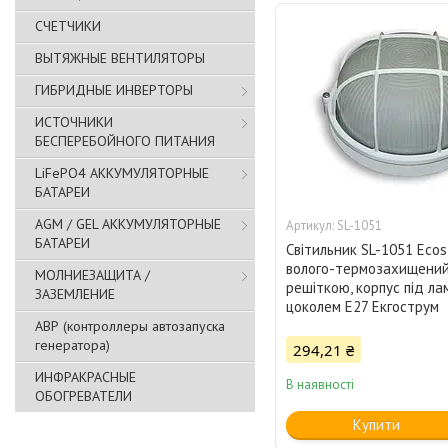
СЧЕТЧИКИ
ВЫТЯЖНЫЕ ВЕНТИЛЯТОРЫ
ГИБРИДНЫЕ ИНВЕРТОРЫ
ИСТОЧНИКИ
БЕСПЕРЕБОЙНОГО ПИТАНИЯ
LiFePO4 АККУМУЛЯТОРНЫЕ
БАТАРЕИ
AGM / GEL АККУМУЛЯТОРНЫЕ
SL-1051
БАТАРЕИ
Світильник SL-1051 Ecos
волого-термозахищений
МОЛНИЕЗАЩИТА /
решіткою, корпус під ла
ЗАЗЕМЛЕНИЕ
цоколем Е27 Екгострум
АВР (контроллеры автозапуска
генератора)
294,21 ₴
ИНФРАКРАСНЫЕ
В наявності
ОБОГРЕВАТЕЛИ
Купити