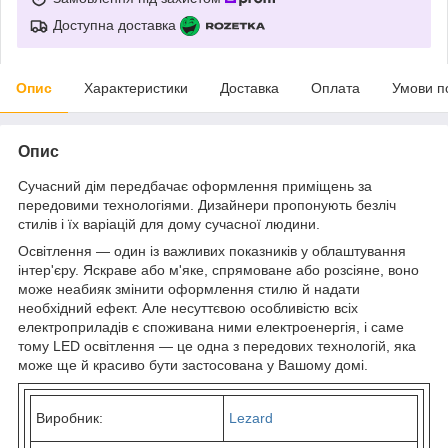
Доступна доставка
Опис
Характеристики
Доставка
Оплата
Умови п
Опис
Сучасний дім передбачає оформлення приміщень за
передовими технологіями. Дизайнери пропонують безліч
стилів і їх варіацій для дому сучасної людини.
Освітлення — один із важливих показників у облаштування
інтер'єру. Яскраве або м'яке, спрямоване або розсіяне, воно
може неабияк змінити оформлення стилю й надати
необхідний ефект. Але несуттєвою особливістю всіх
електроприладів є споживана ними електроенергія, і саме
тому LED освітлення — це одна з передових технологій, яка
може ще й красиво бути застосована у Вашому домі.
Виробник:
Lezard