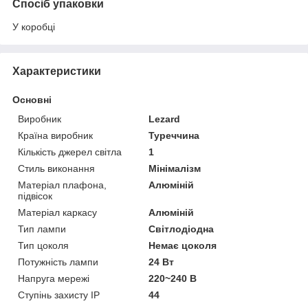
Спосіб упаковки
У коробці
Характеристики
Основні
Виробник
Lezard
Країна виробник
Туреччина
Кількість джерел світла
1
Стиль виконання
Мінімалізм
Матеріал плафона,
Алюміній
підвісок
Матеріал каркасу
Алюміній
Тип лампи
Світлодіодна
Тип цоколя
Немає цоколя
Потужність лампи
24 Вт
Напруга мережі
220~240 В
Ступінь захисту IP
44