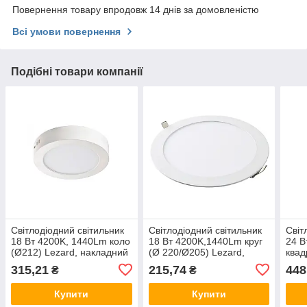
Повернення товару впродовж 14 днів за домовленістю
Всі умови повернення
Подібні товари компанії
Світлодіодний світильник
Світлодіодний світильник
Світ
18 Вт 4200K, 1440Lm коло
18 Вт 4200K,1440Lm круг
24 В
(Ø212) Lezard, накладний
(Ø 220/Ø205) Lezard,
квад
даунлайт, Лезард
врізний даунлайт, Лезард
вріз
315,21
215,74
448
₴
₴
downlight
downlight, панель
down
Купити
Купити