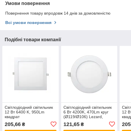
Умови повернення
Повернення товару впродовж 14 днів за домовленістю
Всі умови повернення
Подібні товари компанії
Світлодіодний світильник
Світлодіодний світильник
Світ
12 Вт 6400 K, 950Lm
6 Вт 4200K, 470Lm круг
12 В
квадрат
(Ø119/Ø106) Lezard,
квад
(170x170/150x150) Lezard,
врізний даунлайт, Лезард
(170
205,66
121,65
205
₴
₴
врізний даунлайт, Лезард
downlight, панель
вріз
downlight
down