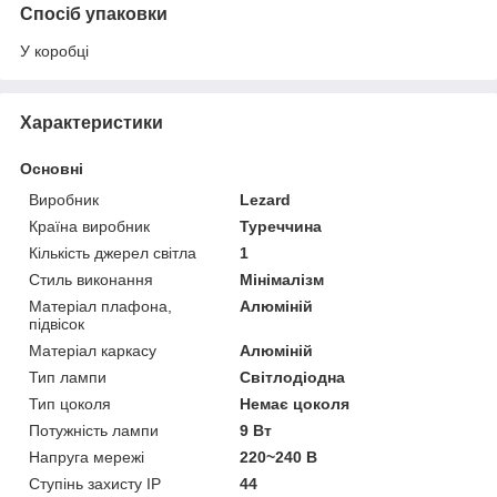
Спосіб упаковки
У коробці
Характеристики
Основні
Виробник
Lezard
Країна виробник
Туреччина
Кількість джерел світла
1
Стиль виконання
Мінімалізм
Матеріал плафона,
Алюміній
підвісок
Матеріал каркасу
Алюміній
Тип лампи
Світлодіодна
Тип цоколя
Немає цоколя
Потужність лампи
9 Вт
Напруга мережі
220~240 В
Ступінь захисту IP
44