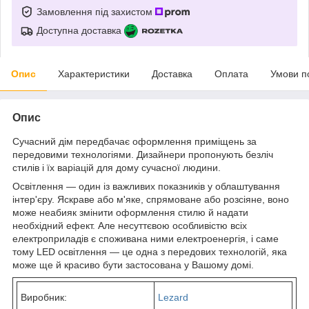
Замовлення під захистом
Доступна доставка
Опис
Характеристики
Доставка
Оплата
Умови п
Опис
Сучасний дім передбачає оформлення приміщень за
передовими технологіями. Дизайнери пропонують безліч
стилів і їх варіацій для дому сучасної людини.
Освітлення — один із важливих показників у облаштування
інтер'єру. Яскраве або м'яке, спрямоване або розсіяне, воно
може неабияк змінити оформлення стилю й надати
необхідний ефект. Але несуттєвою особливістю всіх
електроприладів є споживана ними електроенергія, і саме
тому LED освітлення — це одна з передових технологій, яка
може ще й красиво бути застосована у Вашому домі.
Виробник:
Lezard