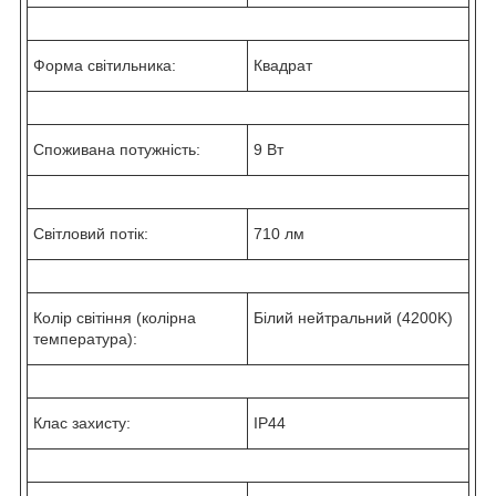
Форма світильника:
Квадрат
Споживана потужність:
9 Вт
Світловий потік:
710 лм
Колір світіння (колірна
Білий нейтральний (4200K)
температура):
Клас захисту:
IP44