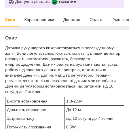
Доступна доставка
Опис
Характеристики
Доставка
Оплата
Умови п
Опис
Датчики руху широко використовуються в повсякденному
житті. Вони легко встановлюються, мають чутливий детектор і
поєднують автоматизм, зручність, безпеку та
енергоощадження. Датчик реагує на рух і миттєво запускає
роботу під'єднаного до нього пристрою, автоматично
визначає день ніч. Датчик має два регулятори. Перший
регулює, за якого рівня освітленості датчик має виробляти.
Другим регулятором встановлюється час затримки від 10
секунд до 7 хвилин.
Висота встановлення
1,8-2,5М
Дальність виявлення
До 12 м
Затримка часу
від 10 секунд до 7 хвилин
Потужність споживання
0.5W