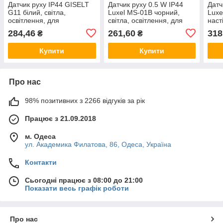
Датчик руху IP44 GISELT
Датчик руху 0.5 W IP44
Датч
G11 білий, світла,
Luxel MS-01B чорний,
Luxe
освітлення, для
світла, освітлення, для
наст
світильників
світильників
світ
284,46
261,60
318
₴
₴
Купити
Купити
Про нас
98% позитивних з 2266 відгуків за рік
Працює з 21.09.2018
м. Одеса
ул. Академика Филатова, 86, Одеса, Україна
Контакти
Сьогодні працює з 08:00 до 21:00
Показати весь графік роботи
Про нас