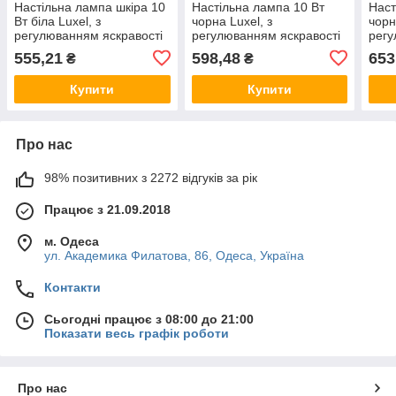
Настільна лампа шкіра 10
Настільна лампа 10 Вт
Наст
Вт біла Luxel, з
чорна Luxel, з
чорн
регулюванням яскравості
регулюванням яскравості
рег
TL-13B Люксел сенсорна,
TL-12B Люксел сенсорна,
яскр
555,21
598,48
653
₴
₴
світильник лід
світильник лід
сенс
Купити
Купити
Про нас
98% позитивних з 2272 відгуків за рік
Працює з 21.09.2018
м. Одеса
ул. Академика Филатова, 86, Одеса, Україна
Контакти
Сьогодні працює з 08:00 до 21:00
Показати весь графік роботи
Про нас