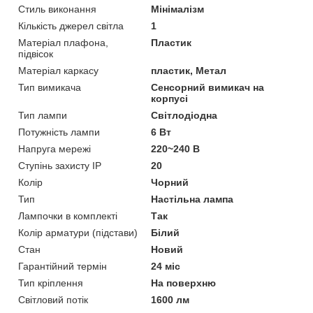
Стиль виконання
Мінімалізм
Кількість джерел світла
1
Матеріал плафона,
Пластик
підвісок
Матеріал каркасу
пластик, Метал
Тип вимикача
Сенсорний вимикач на
корпусі
Тип лампи
Світлодіодна
Потужність лампи
6 Вт
Напруга мережі
220~240 В
Ступінь захисту IP
20
Колір
Чорний
Тип
Настільна лампа
Лампочки в комплекті
Так
Колір арматури (підстави)
Білий
Стан
Новий
Гарантійний термін
24 міс
Тип кріплення
На поверхню
Світловий потік
1600 лм