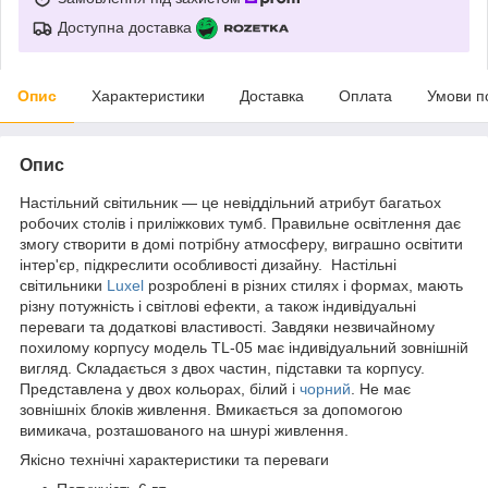
Доступна доставка
Опис
Характеристики
Доставка
Оплата
Умови п
Опис
Настільний світильник — це невіддільний атрибут багатьох
робочих столів і приліжкових тумб. Правильне освітлення дає
змогу створити в домі потрібну атмосферу, виграшно освітити
інтер'єр, підкреслити особливості дизайну. Настільні
світильники
Luxel
розроблені в різних стилях і формах, мають
різну потужність і світлові ефекти, а також індивідуальні
переваги та додаткові властивості. Завдяки незвичайному
похилому корпусу модель TL-05 має індивідуальний зовнішній
вигляд. Складається з двох частин, підставки та корпусу.
Представлена у двох кольорах, білий і
чорний
. Не має
зовнішніх блоків живлення. Вмикається за допомогою
вимикача, розташованого на шнурі живлення.
Якісно технічні характеристики та переваги