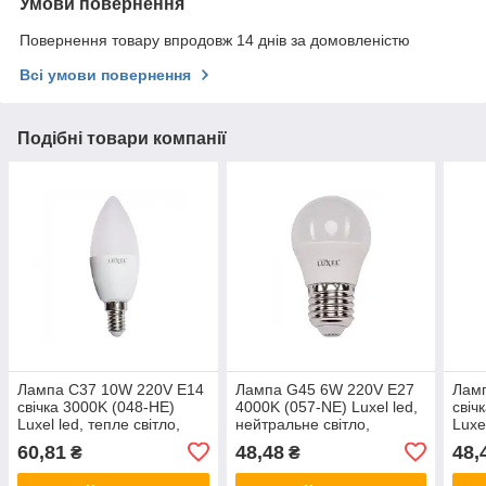
Умови повернення
Повернення товару впродовж 14 днів за домовленістю
Всі умови повернення
Подібні товари компанії
Лампа C37 10W 220V E14
Лампа G45 6W 220V E27
Лам
свічка 3000K (048-HE)
4000K (057-NE) Luxel led,
свіч
Luxel led, тепле світло,
нейтральне світло,
Luxe
світлодіодна Люксел-
світлодіодна Люксел
світ
60,81
48,48
48,
₴
₴
лампочка-свічка
лампочка кулька
ламп