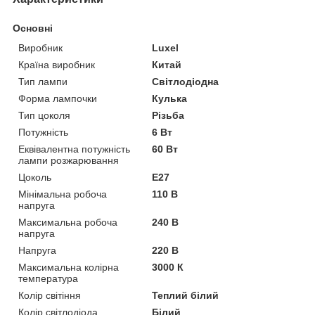
Основні
Виробник
Luxel
Країна виробник
Китай
Тип лампи
Світлодіодна
Форма лампочки
Кулька
Тип цоколя
Різьба
Потужність
6 Вт
Еквівалентна потужність
60 Вт
лампи розжарювання
Цоколь
E27
Мінімальна робоча
110 В
напруга
Максимальна робоча
240 В
напруга
Напруга
220 В
Максимальна колірна
3000 К
температура
Колір світіння
Теплий білий
Колір світлодіода
Білий