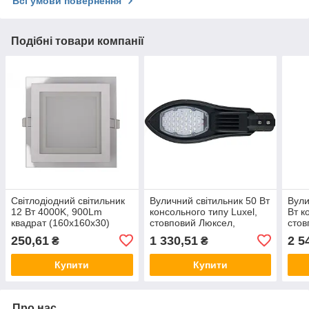
Всі умови повернення
Подібні товари компанії
Світлодіодний світильник
Вуличний світильник 50 Вт
Вули
12 Вт 4000K, 900Lm
консольного типу Luxel,
Вт к
квадрат (160х160х30)
стовповий Люксел,
стов
Luxel, врізний даунтлайт,
кріплення на стовп
кріп
250,61
1 330,51
2 5
₴
₴
Люксел downlight
Купити
Купити
Про нас