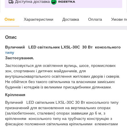
Доступна доставка
Опис
Характеристики
Доставка
Оплата
Умови п
Опис
Вуличний LED світильник LXSL-30C 30 Вт консольного
типу
Застосування.
Застосовується для освітлення вулиць, шосе, промислових
зон, спортивних і дитячих майданчиків, для
внутрішньоквартального освітлення житлових дворів і скверів.
Не обійтися без такого світильника та власникам заміських
будинків і котеджів із великими присадибними ділянками.
Кріплення
Вуличний LED світильник LXSL-30C 30 Вт консольного типу
призначений для встановлення на вертикальних опорах
(залізобетонних, сталевих) опорах заввишки до 6 м, з
кріпленням консольного типу на трубчасту конструкцію з
фіксацією положення світильника кріпильними елементами