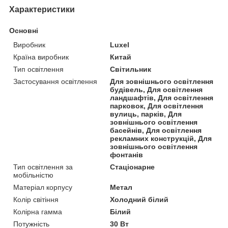
Характеристики
Основні
Виробник
Luxel
Країна виробник
Китай
Тип освітлення
Світильник
Застосування освітлення
Для зовнішнього освітлення
будівель, Для освітлення
ландшафтів, Для освітлення
парковок, Для освітлення
вулиць, парків, Для
зовнішнього освітлення
басейнів, Для освітлення
рекламних конструкцій, Для
зовнішнього освітлення
фонтанів
Тип освітлення за
Стаціонарне
мобільністю
Матеріал корпусу
Метал
Колір світіння
Холодний білий
Колірна гамма
Білий
Потужність
30 Вт