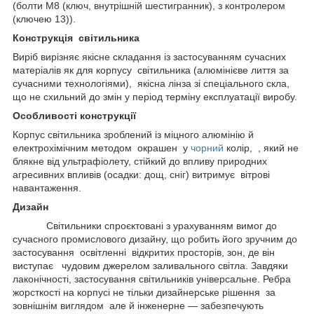
(болти М8 (ключ, внутрішній шестигранник), з контролером
(ключею 13)).
Конструкція світильника
Виріб вирізняє якісне складання із застосуванням сучасних
матеріалів як для корпусу світильника (алюмінієве лиття за
сучасними технологіями), якісна лінза зі спеціального скла,
що не схильний до змін у період терміну експлуатації виробу.
Особливості конструкції
Корпус світильника зроблений із міцного алюмінію й
електрохімічним методом окрашен у
чорний
колір, , який не
блякне від ультрафіолету, стійкий до впливу природних
агресивних впливів (осадки: дощ, сніг) витримує вітрові
навантаження.
Дизайн
Світильники спроєктовані з урахуванням вимог до
сучасного промислового дизайну, що робить його зручним до
застосування освітленні відкритих просторів, зон, де він
виступає чудовим джерелом заливального світла. Завдяки
лаконічності, застосування світильників універсальне. Ребра
жорсткості на корпусі не тільки дизайнерське рішення за
зовнішнім виглядом але й інженерне — забезпечують