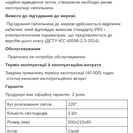
надійне відведення тепла, створюючи необхідні умови
експлуатації світильника.
Вимоги до під'єднання до мережі.
Під'єднання світильника до мережі здійснюється відрізним
кабелем, який відповідає вимогам стандарту IP65 і
електротехнічним параметрам, що пред'являються до
виробів цього класу (ДСТУ ІЄС 60598-2-3-2014).
Обслуговування
Практично не потребує обслуговування.
Термін експлуатації й експлуатаційні витрати
Завдяки тривалому терміну експлуатації (40 000) годин
істотна економія експлуатаційних витрат.
Гарантія
Продукція має офіційну гарантію 2 роки.
Кут розсіювання світла
120°
Кількість світлодіодів
1 Шт
Розмір (мм)
500х215х65
Колір
Сірий