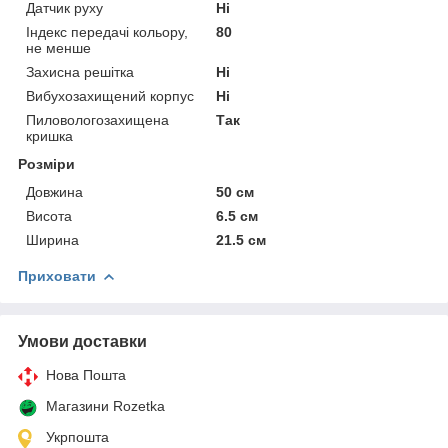
Датчик руху
Ні
Індекс передачі кольору,
80
не менше
Захисна решітка
Ні
Вибухозахищений корпус
Ні
Пиловологозахищена
Так
кришка
Розміри
Довжина
50 см
Висота
6.5 см
Ширина
21.5 см
Приховати
Умови доставки
Нова Пошта
Магазини Rozetka
Укрпошта