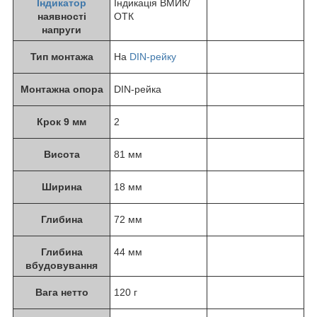
Індикатор
Індикація ВМИК/
наявності
ОТК
напруги
Тип монтажа
На
DIN-рейку
Монтажна опора
DIN-рейка
Крок 9 мм
2
Висота
81 мм
Ширина
18 мм
Глибина
72 мм
Глибина
44 мм
вбудовування
Вага нетто
120 г