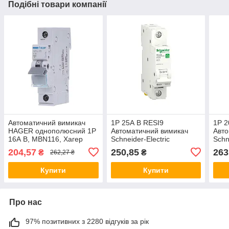
Подібні товари компанії
Автоматичний вимикач
1P 25А B RESI9
1P 2
HAGER однополюсний 1P
Автоматичний вимикач
Авто
16А B, MBN116, Хагер
Schneider-Electric
Schn
модульний автомат для
однополюсний,
одн
204,57
250,85
263
₴
₴
262,27 ₴
щитів і боксів
R9F02125, модульний
R9F
Шнайдер автомат
Шна
Купити
Купити
Про нас
97% позитивних з 2280 відгуків за рік