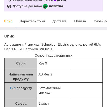
Доступна доставка
Опис
Характеристики
Доставка
Оплата
Умови п
Опис
Автоматичний вимикач Schneider-Electric однополюсний 6kA,
Серія RESI9, артикул R9F02116
Основні характеристики
Серія
Resi9
Найменування
АВ Resi9
продукту
Тип
продукту
Автоматичний
вимикач
Сфера
Захист