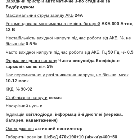
Зарядний пристрій
автоматичне 3-по стадійне за
Вудбриджом
Максимальний струм заряду АКБ
24A
Рекомендована максимальна ємність батарей
АКБ 600 А·год
12 В
Нестабільність вихідної напруги під час роботи від АКБ, %, не
більш ніж
0.5 %
Часто вихідної напруги під час роботи від АКБ, Гц
50 Гц +/- 0,5
Форма вихідного сигналу
Чиста синусоїда Коефіцієнт
гармонік менш ніж 5%
Час перемикання у разі зникнення напруги, не більше, мсек
10-12 мсек
ККД, %
90-92
Стабілізація напруги
немає
Наскрізний нуль
є
Індикація
світлодіоди, інформаційні дисплеї (мережа,
батарея, навантаження)
Охолодження
активний вентилятор
Габаритні розміри ШхВхД
470х190+10 (ніжки)х460+50