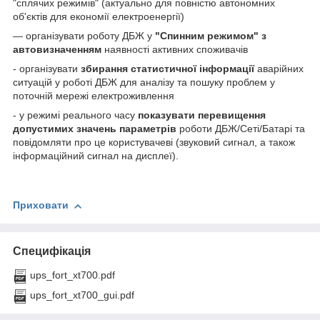
"сплячих режимів" (актуально для повністю автономних
об'єктів для економії електроенергії)
— організувати роботу ДБЖ у
"Спинним режимом" з
автовизначенням
наявності активних споживачів
- організувати
збирання статистичної інформації
аварійних
ситуацій у роботі ДБЖ для аналізу та пошуку проблем у
поточній мережі електроживлення
- у режимі реального часу
показувати перевищення
допустимих значень параметрів
роботи ДБЖ/Сеті/Батарі та
повідомляти про це користувачеві (звуковий сигнал, а також
інформаційний сигнал на дисплеї).
Приховати
Специфікація
ups_fort_xt700.pdf
ups_fort_xt700_gui.pdf