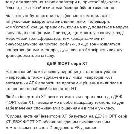
тому для живлення таких апаратури ці пристрої підходять
більше, ніж звичайні системи безперебійного живлення.
Більшість побутових приладів (за винятком приладів з
імпульсними джерелами живлення, як-от телевізори,
комп'ютери) краще працюють, коли на вхід подається напруга
синусоїдальної форми. Прилади, що мають у своєму складі
мережевий трансформатор, теж краще заживляти
синусоїдальною напругою, оскільки, якщо вони живляться
напругою форми меандра, дуже висока ймовірність виходу
трансформаторів із ладу.
ДБЖ ФОРТ серії XT
Накопичений нами досвід у виробництві та проєктуванні
інверторів, а також відлажені на лінійки інверторів FX і
автоматики AFX апаратні та програмні рішення вилилися в
створення нової лінійки інвертор-HT.
Лінійка інверторів ХТ розвиватиметься паралельно до ДБЖ
ФОРТ серії XT, і вмикатиме в себе найкращу технологію для
забезпечення споживачами рішеннями в преміумкласу.
"Силова частина" інверторів ХТ базується на ДБЖ ФОРТ серії
XT. ДБЖ ФОРТ ХТ обладнані єдиним вимірювальним
комплексом на основі 2-рядкового РК-дисплея.