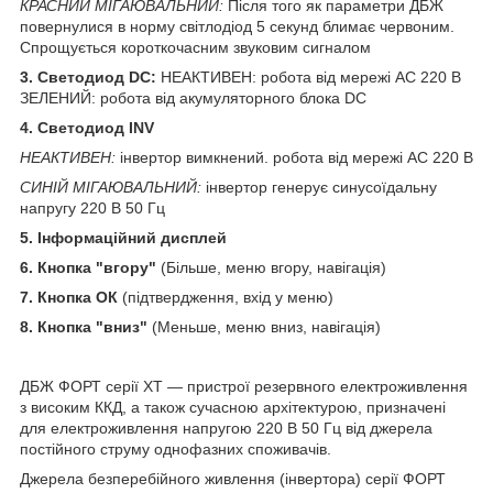
КРАСНИЙ МІГАЮВАЛЬНИЙ:
Після того як параметри ДБЖ
повернулися в норму світлодіод 5 секунд блимає червоним.
Спрощується короткочасним звуковим сигналом
3. Светодиод DC:
НЕАКТИВЕН: робота від мережі АС 220 В
ЗЕЛЕНИЙ: робота від акумуляторного блока DC
4. Светодиод INV
НЕАКТИВЕН:
інвертор вимкнений. робота від мережі АС 220 В
СИНІЙ МІГАЮВАЛЬНИЙ:
інвертор генерує синусоїдальну
напругу 220 В 50 Гц
5. Інформаційний дисплей
6. Кнопка "вгору"
(Більше, меню вгору, навігація)
7. Кнопка ОК
(підтвердження, вхід у меню)
8. Кнопка "вниз"
(Меньше, меню вниз, навігація)
ДБЖ ФОРТ серії XT — пристрої резервного електроживлення
з високим ККД, а також сучасною архітектурою, призначені
для електроживлення напругою 220 В 50 Гц від джерела
постійного струму однофазних споживачів.
Джерела безперебійного живлення (інвертора) серії ФОРТ