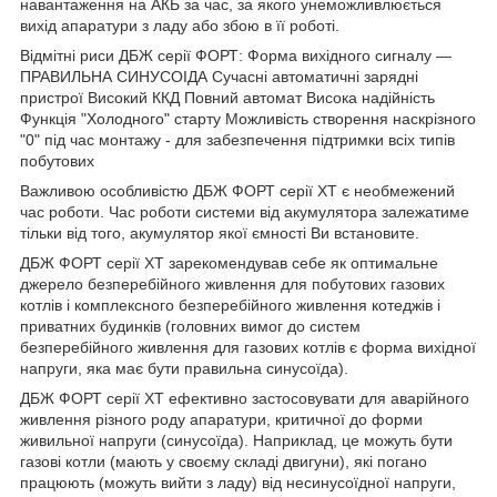
навантаження на АКБ за час, за якого унеможливлюється
вихід апаратури з ладу або збою в її роботі.
Відмітні риси ДБЖ серії ФОРТ: Форма вихідного сигналу —
ПРАВИЛЬНА СИНУСОІДА Сучасні автоматичні зарядні
пристрої Високий ККД Повний автомат Висока надійність
Функція "Холодного" старту Можливість створення наскрізного
"0" під час монтажу - для забезпечення підтримки всіх типів
побутових
Важливою особливістю ДБЖ ФОРТ серії XT є необмежений
час роботи. Час роботи системи від акумулятора залежатиме
тільки від того, акумулятор якої ємності Ви встановите.
ДБЖ ФОРТ серії XT зарекомендував себе як оптимальне
джерело безперебійного живлення для побутових газових
котлів і комплексного безперебійного живлення котеджів і
приватних будинків (головних вимог до систем
безперебійного живлення для газових котлів є форма вихідної
напруги, яка має бути правильна синусоїда).
ДБЖ ФОРТ серії XT ефективно застосовувати для аварійного
живлення різного роду апаратури, критичної до форми
живильної напруги (синусоїда). Наприклад, це можуть бути
газові котли (мають у своєму складі двигуни), які погано
працюють (можуть вийти з ладу) від несинусоїдної напруги,