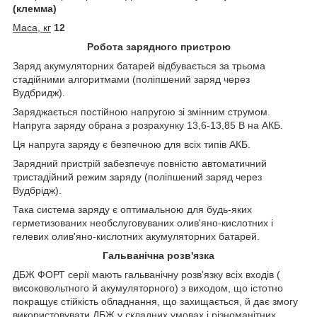
(клемма)
Маса, кг
12
Робота зарядного пристрою
Заряд акумуляторних батарей відбувається за трьома
стадійними алгоритмами (поліпшений заряд через
Вудбридж).
Заряджається постійною напругою зі змінним струмом.
Напруга заряду обрана з розрахунку 13,6-13,85 В на АКБ.
Ця напруга заряду є безпечною для всіх типів АКБ.
Зарядний пристрій забезпечує повністю автоматичний
тристадійний режим заряду (поліпшений заряд через
Вудбрідж).
Така система заряду є оптимальною для будь-яких
герметизованих необслуговуваних олив'яно-кислотних і
гелевих олив'яно-кислотних акумуляторних батарей.
Гальванічна розв'язка
ДБЖ ФОРТ серії мають гальванічну розв'язку всіх входів (
високовольтного й акумуляторного) з виходом, що істотно
покращує стійкість обладнання, що захищається, й дає змогу
використовувати ДБЖ у складних умовах і різноманітних