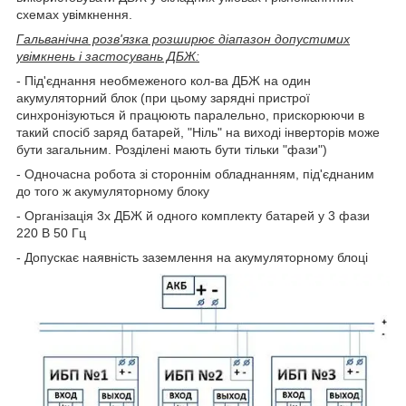
схемах увімкнення.
Гальванічна розв'язка розширює діапазон допустимих
увімкнень і застосувань ДБЖ:
- Під'єднання необмеженого кол-ва ДБЖ на один
акумуляторний блок (при цьому зарядні пристрої
синхронізуються й працюють паралельно, прискорюючи в
такий спосіб заряд батарей, "Ніль" на виході інверторів може
бути загальним. Розділені мають бути тільки "фази")
- Одночасна робота зі стороннім обладнанням, під'єднаним
до того ж акумуляторному блоку
- Організація 3х ДБЖ й одного комплекту батарей у 3 фази
220 В 50 Гц
- Допускає наявність заземлення на акумуляторному блоці