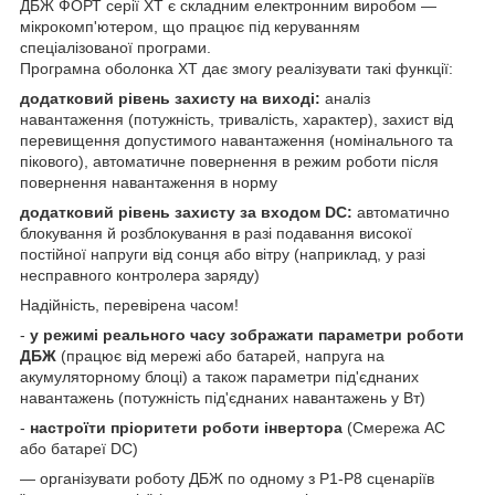
ДБЖ ФОРТ серії XT є складним електронним виробом —
мікрокомп'ютером, що працює під керуванням
спеціалізованої програми.
Програмна оболонка ХТ дає змогу реалізувати такі функції:
додатковий рівень захисту на виході:
аналіз
навантаження (потужність, тривалість, характер), захист від
перевищення допустимого навантаження (номінального та
пікового), автоматичне повернення в режим роботи після
повернення навантаження в норму
додатковий рівень захисту за входом DC:
автоматично
блокування й розблокування в разі подавання високої
постійної напруги від сонця або вітру (наприклад, у разі
несправного контролера заряду)
Надійність, перевірена часом!
-
у режимі реального часу зображати параметри роботи
ДБЖ
(працює від мережі або батарей, напруга на
акумуляторному блоці) а також параметри під'єднаних
навантажень (потужність під'єднаних навантажень у Вт)
-
настроїти пріоритети роботи інвертора
(Смережа АС
або батареї DC)
— організувати роботу ДБЖ по одному з Р1-Р8 сценаріїв