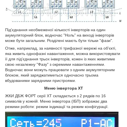
Під'єднання необмеженої кількості інверторів на один
акумуляторний блок, водночас "Ноль" на виході інверторів
може бути загальним. Розділені мають бути тільки "фази".
Отже, наприклад, за наявності трифазної мережі на об'єкті,
яка живить однофазні навантаження, можна використовувати
її для під'єднання трьох інверторів, кожен із яких живитиме
свою незалежну "Фазу" з окремими навантаженнями.
Водночас вони можуть працювати з одним акумуляторним
блоком, який заряджатиметься одночасно трьома
вбудованими зарядними пристроями.
Меню інвертора XT
ЖКИ ДБЖ ФОРТ серії ХТ складається з 2 рядків по 16
символів у кожній. Меню інвертора (ІБП) зображає два
режими роботи: режим індикації та режим конфігурації.