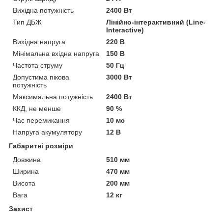
Вихідна потужність
2400 Вт
Тип ДБЖ
Лінійно-інтерактивний (Line-
Interactive)
Вихідна напруга
220 В
Мінімальна вхідна напруга
150 В
Частота струму
50 Гц
Допустима пікова
3000 Вт
потужність
Максимальна потужність
2400 Вт
ККД, не менше
90 %
Час перемикання
10 мс
Напруга акумулятору
12 В
Габаритні розміри
Довжина
510 мм
Ширина
470 мм
Висота
200 мм
Вага
12 кг
Захист