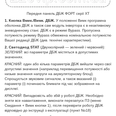
Передня панель ДБЖ ФОРТ серії ХТ
1. Кнопка Вмик./Вимк. ДБЖ.
У положенні Вимк програмна
оболонка ДБЖ а також сам модуль інвертора є в неактивному
зневодненому стані. ДБЖ є в режимі Bypass. Пропускна
потужність режиму Bypass обмежена номінальною потужністю
Вашої редакції ДБЖ (див. технічні характеристики).
2. Светодиод STAT
(Двухколірний — зелений і червоний):
ЗЕЛЕНИЙ:
всі параметри ДБЖ містяться в допустимих
значеннях.
КРАСНИЙ:
один або кілька параметрів ДБЖ вийшли через свої
допустимі значення (наприклад перевищення потужності або
низьке значення напруги на акумуляторному блоці).
Спрощується звуковим сигналом, а також вказаний (і)
параметр (і) починають блимати під час зображення на
дисплеї.
КРАСНИЙ:
Випадковість або збій у роботі ДБЖ. Необхідно
зняти все навантаження, виконати перезапуск ПЗ (меню
Скидання + Вимк кнопки 1), після перевірити роботу ДБЖ
відповідно до інструкції з експлуатації (пункт No18)