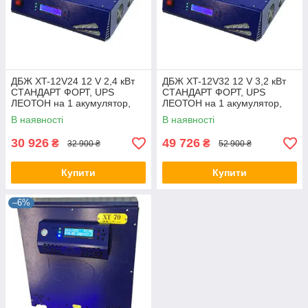
ДБЖ XT-12V24 12 V 2,4 кВт
ДБЖ XT-12V32 12 V 3,2 кВт
СТАНДАРТ ФОРТ, UPS
СТАНДАРТ ФОРТ, UPS
ЛЕОТОН на 1 акумулятор,
ЛЕОТОН на 1 акумулятор,
джерело безперебійного
джерело безперебійного
В наявності
В наявності
живлення ГАЛС-С
живлення ГАЛС-С
30 926
49 726
₴
₴
32 900 ₴
52 900 ₴
Купити
Купити
–6%