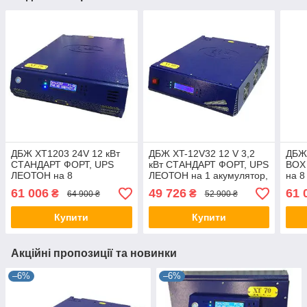
ДБЖ XT1203 24V 12 кВт
ДБЖ XT-12V32 12 V 3,2
ДБЖ 
СТАНДАРТ ФОРТ, UPS
кВт СТАНДАРТ ФОРТ, UPS
BOX
ЛЕОТОН на 8
ЛЕОТОН на 1 акумулятор,
на 8
акумуляторів, джерело
джерело безперебійного
джер
61 006
49 726
61 
₴
₴
64 900 ₴
52 900 ₴
безперебійного живлення
живлення ГАЛС-С
жив
ГАЛС-С
Купити
Купити
Акційні пропозиції та новинки
–6%
–6%