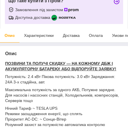
Що таке купити з Пром?
Замовлення під захистом
Доступна доставка
Опис
Характеристики
Доставка
Оплата
Умови п
Опис
ПОЗВИНИ ТА ПОЛУЧІ СКИДКУ — НА КОЖНОМУ ДБЖ І
АКУМУЛЯТОРНУ БАТАРЕЮ! АБО ВІДПОРУЙТЕ ЗАЯВКУ!
Потужність: 2.4 кВт Пікова потужність: 3.0 кВт Заряджання:
24А 3-х стадійна, авт.
Максимальна потужність за одного АКБ, Потужне зарядне.
Для насосів і насосних станцій, Холодильників, компресорів,
Серверів тощо
Нічний Тариф ~ TESLA UPS
Режими заощадження енергії, що сплять
Пріоритет АС-DC: ~ Сонце-Вітер
Розумний захист за потужністю автоматика контролю