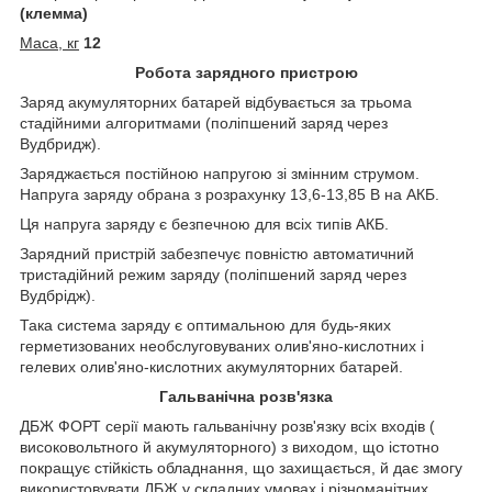
(клемма)
Маса, кг
12
Робота зарядного пристрою
Заряд акумуляторних батарей відбувається за трьома
стадійними алгоритмами (поліпшений заряд через
Вудбридж).
Заряджається постійною напругою зі змінним струмом.
Напруга заряду обрана з розрахунку 13,6-13,85 В на АКБ.
Ця напруга заряду є безпечною для всіх типів АКБ.
Зарядний пристрій забезпечує повністю автоматичний
тристадійний режим заряду (поліпшений заряд через
Вудбрідж).
Така система заряду є оптимальною для будь-яких
герметизованих необслуговуваних олив'яно-кислотних і
гелевих олив'яно-кислотних акумуляторних батарей.
Гальванічна розв'язка
ДБЖ ФОРТ серії мають гальванічну розв'язку всіх входів (
високовольтного й акумуляторного) з виходом, що істотно
покращує стійкість обладнання, що захищається, й дає змогу
використовувати ДБЖ у складних умовах і різноманітних