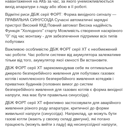
навантаження на АКБ за час, за якого унеможливлюється
вихід апаратури з ладу або збою в її роботі.
Відмітні риси ДБЖ серії ФОРТ: Форма вихідного сигналу —
ПРАВИЛЬНА СИНУСОІДА Сучасні автоматичні зарядні
пристрої Високий ККД Повний автомат Висока надійність
Функція "Холодного" старту Можливість створення наскрізного
"0" під час монтажу - для забезпечення підтримки всіх типів
побутових
Важливою особливістю ДБЖ ФОРТ серії XT є необмежений
час роботи. Час роботи системи від акумулятора залежатиме
тільки від того, акумулятор якої ємності Ви встановите.
ДБЖ ФОРТ серії XT зарекомендував себе як оптимальне
джерело безперебійного живлення для побутових газових
котлів і комплексного безперебійного живлення котеджів і
приватних будинків (головних вимог до систем
безперебійного живлення для газових котлів є форма вихідної
напруги, яка має бути правильна синусоїда).
ДБЖ ФОРТ серії XT ефективно застосовувати для аварійного
живлення різного роду апаратури, критичної до форми
живильної напруги (синусоїда). Наприклад, це можуть бути
газові котли (мають у своєму складі двигуни), які погано
працюють (можуть вийти з ладу) від несинусоїдної напруги,