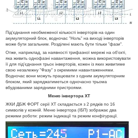
Під'єднання необмеженої кількості інверторів на один
акумуляторний блок, водночас "Ноль" на виході інверторів
може бути загальним. Розділені мають бути тільки "фази".
Отже, наприклад, за наявності трифазної мережі на об'єкті,
яка живить однофазні навантаження, можна використовувати
її для під'єднання трьох інверторів, кожен із яких живитиме
свою незалежну "Фазу" з окремими навантаженнями.
Водночас вони можуть працювати з одним акумуляторним
блоком, який заряджатиметься одночасно трьома
вбудованими зарядними пристроями.
Меню інвертора XT
ЖКИ ДБЖ ФОРТ серії ХТ складається з 2 рядків по 16
символів у кожній. Меню інвертора (ІБП) зображає два
режими роботи: режим індикації та режим конфігурації.