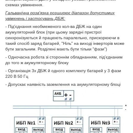
схемах увімкнення.
Гальванічна розв'язка розширює діапазон допустимих
увімкнень і застосувань ДБЖ:
- Під'єднання необмеженого кол-ва ДБЖ на один
акумуляторний блок (при цьому зарядні пристрої
синхронізуються й працюють паралельно, прискорюючи в
такий спосіб заряд батарей, "Ніль" на виході інверторів може
бути загальним. Розділені мають бути тільки "фази")
- Одночасна робота зі стороннім обладнанням, під'єднаним
до того ж акумуляторному блоку
- Організація 3х ДБЖ й одного комплекту батарей у 3 фази
220 В 50 Гц
- Допускає наявність заземлення на акумуляторному блоці