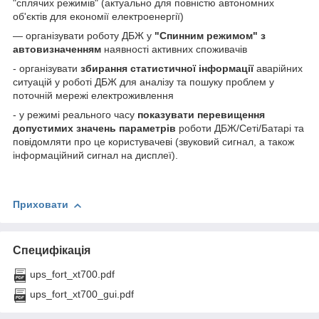
"сплячих режимів" (актуально для повністю автономних
об'єктів для економії електроенергії)
— організувати роботу ДБЖ у
"Спинним режимом" з
автовизначенням
наявності активних споживачів
- організувати
збирання статистичної інформації
аварійних
ситуацій у роботі ДБЖ для аналізу та пошуку проблем у
поточній мережі електроживлення
- у режимі реального часу
показувати перевищення
допустимих значень параметрів
роботи ДБЖ/Сеті/Батарі та
повідомляти про це користувачеві (звуковий сигнал, а також
інформаційний сигнал на дисплеї).
Приховати
Специфікація
ups_fort_xt700.pdf
ups_fort_xt700_gui.pdf