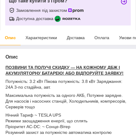
Що таке купити з Пром?
Замовлення під захистом
Доступна доставка
Опис
Характеристики
Доставка
Оплата
Умови п
Опис
ПОЗВИНИ ТА ПОЛУЧІ СКИДКУ — НА КОЖНОМУ ДБЖ І
АКУМУЛЯТОРНУ БАТАРЕЮ! АБО ВІДПОРУЙТЕ ЗАЯВКУ!
Потужність: 3.2 кВт Пікова потужність: 3.8 кВт Заряджання:
24А 3-по стадійна, авт.
Максимальна потужність за одного АКБ, Потужне зарядне.
Для насосів і насосних станцій, Холодильників, компресорів,
Серверів тощо
Нічний Тариф ~ TESLA UPS
Режими заощадження енергії, що сплять
Пріоритет АС-DC: ~ Сонце-Вітер
Розумний захист за потужністю автоматика контролю