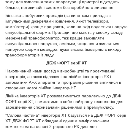
тому для живлення таких апаратури ці пристрої підходять
більше, ніж звичайні системи безперебійного живлення.
Більшість побутових приладів (за винятком приладів з
імпульсними джерелами живлення, як-от телевізори,
комп'ютери) краще працюють, коли на вхід подається напруга
синусоїдальної форми. Прилади, що мають у своєму складі
мережевий трансформатор, теж краще заживляти
синусоїдальною напругою, оскільки, якщо вони живляться
напругою форми меандра, дуже висока ймовірність виходу
трансформаторів із ладу.
ДБЖ ФОРТ серії XT
Накопичений нами досвід у виробництві та проєктуванні
інверторів, а також відлажені на лінійки інверторів FX і
автоматики AFX апаратні та програмні рішення вилилися в
створення нової лінійки інвертор-HT.
Лінійка інверторів ХТ розвиватиметься паралельно до ДБЖ
ФОРТ серії XT, і вмикатиме в себе найкращу технологію для
забезпечення споживачами рішеннями в преміумкласу.
"Силова частина" інверторів ХТ базується на ДБЖ ФОРТ серії
XT. ДБЖ ФОРТ ХТ обладнані єдиним вимірювальним
комплексом на основі 2-рядкового РК-дисплея.