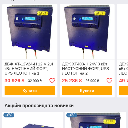
ДБЖ XT-12V24-Н 12 V 2,4
ДБЖ XT403-H 24V 3 кВт
ДБЖ 
кВт НАСТІННИЙ ФОРТ,
НАСТУСНИЙ ФОРТ, UPS
кВт
UPS ЛЕОТОН на 1
ЛЕОТОН на 2
ЛЕОТ
акумулятор, джерело
акумулятори, джерело
джер
30 926
25 286
49 
₴
₴
32 900 ₴
26 900 ₴
безперебійного живлення
безперебійного живлення
жив
ГАЛС-С
ГАЛС-С
Купити
Купити
Акційні пропозиції та новинки
–6%
–6%