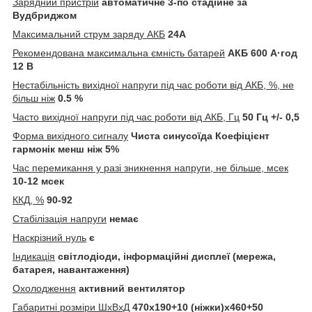
Зарядний пристрій
автоматичне 3-по стадійне за
Вудбриджом
Максимальний струм заряду АКБ
24A
Рекомендована максимальна ємність батарей
АКБ 600 А·год
12 В
Нестабільність вихідної напруги під час роботи від АКБ, %, не
більш ніж
0.5 %
Часто вихідної напруги під час роботи від АКБ, Гц
50 Гц +/- 0,5
Форма вихідного сигналу
Чиста синусоїда Коефіцієнт
гармонік менш ніж 5%
Час перемикання у разі зникнення напруги, не більше, мсек
10-12 мсек
ККД, %
90-92
Стабілізація напруги
немає
Наскрізний нуль
є
Індикація
світлодіоди, інформаційні дисплеї (мережа,
батарея, навантаження)
Охолодження
активний вентилятор
Габаритні розміри ШхВхД
470х190+10 (ніжки)х460+50