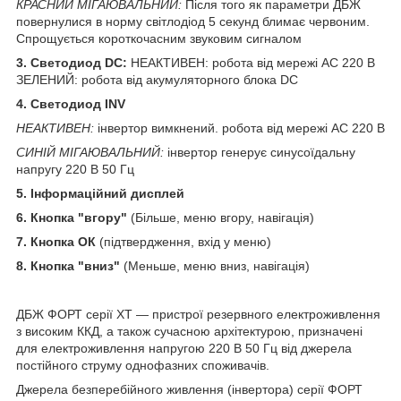
КРАСНИЙ МІГАЮВАЛЬНИЙ:
Після того як параметри ДБЖ
повернулися в норму світлодіод 5 секунд блимає червоним.
Спрощується короткочасним звуковим сигналом
3. Светодиод DC:
НЕАКТИВЕН: робота від мережі АС 220 В
ЗЕЛЕНИЙ: робота від акумуляторного блока DC
4. Светодиод INV
НЕАКТИВЕН:
інвертор вимкнений. робота від мережі АС 220 В
СИНІЙ МІГАЮВАЛЬНИЙ:
інвертор генерує синусоїдальну
напругу 220 В 50 Гц
5. Інформаційний дисплей
6. Кнопка "вгору"
(Більше, меню вгору, навігація)
7. Кнопка ОК
(підтвердження, вхід у меню)
8. Кнопка "вниз"
(Меньше, меню вниз, навігація)
ДБЖ ФОРТ серії XT — пристрої резервного електроживлення
з високим ККД, а також сучасною архітектурою, призначені
для електроживлення напругою 220 В 50 Гц від джерела
постійного струму однофазних споживачів.
Джерела безперебійного живлення (інвертора) серії ФОРТ