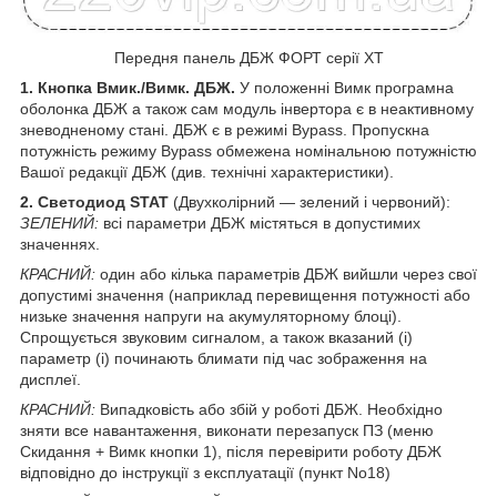
Передня панель ДБЖ ФОРТ серії ХТ
1. Кнопка Вмик./Вимк. ДБЖ.
У положенні Вимк програмна
оболонка ДБЖ а також сам модуль інвертора є в неактивному
зневодненому стані. ДБЖ є в режимі Bypass. Пропускна
потужність режиму Bypass обмежена номінальною потужністю
Вашої редакції ДБЖ (див. технічні характеристики).
2. Светодиод STAT
(Двухколірний — зелений і червоний):
ЗЕЛЕНИЙ:
всі параметри ДБЖ містяться в допустимих
значеннях.
КРАСНИЙ:
один або кілька параметрів ДБЖ вийшли через свої
допустимі значення (наприклад перевищення потужності або
низьке значення напруги на акумуляторному блоці).
Спрощується звуковим сигналом, а також вказаний (і)
параметр (і) починають блимати під час зображення на
дисплеї.
КРАСНИЙ:
Випадковість або збій у роботі ДБЖ. Необхідно
зняти все навантаження, виконати перезапуск ПЗ (меню
Скидання + Вимк кнопки 1), після перевірити роботу ДБЖ
відповідно до інструкції з експлуатації (пункт No18)