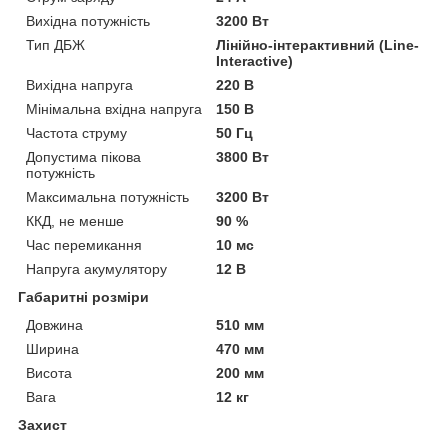
Вихідна потужність
3200 Вт
Тип ДБЖ
Лінійно-інтерактивний (Line-
Interactive)
Вихідна напруга
220 В
Мінімальна вхідна напруга
150 В
Частота струму
50 Гц
Допустима пікова
3800 Вт
потужність
Максимальна потужність
3200 Вт
ККД, не менше
90 %
Час перемикання
10 мс
Напруга акумулятору
12 В
Габаритні розміри
Довжина
510 мм
Ширина
470 мм
Висота
200 мм
Вага
12 кг
Захист