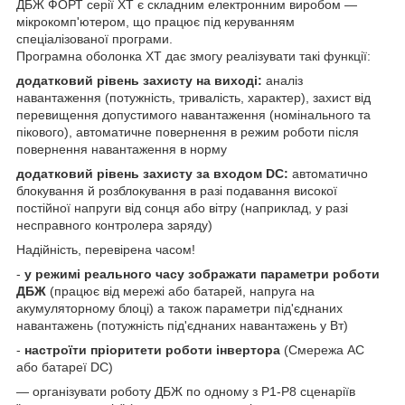
ДБЖ ФОРТ серії XT є складним електронним виробом —
мікрокомп'ютером, що працює під керуванням
спеціалізованої програми.
Програмна оболонка ХТ дає змогу реалізувати такі функції:
додатковий рівень захисту на виході:
аналіз
навантаження (потужність, тривалість, характер), захист від
перевищення допустимого навантаження (номінального та
пікового), автоматичне повернення в режим роботи після
повернення навантаження в норму
додатковий рівень захисту за входом DC:
автоматично
блокування й розблокування в разі подавання високої
постійної напруги від сонця або вітру (наприклад, у разі
несправного контролера заряду)
Надійність, перевірена часом!
-
у режимі реального часу зображати параметри роботи
ДБЖ
(працює від мережі або батарей, напруга на
акумуляторному блоці) а також параметри під'єднаних
навантажень (потужність під'єднаних навантажень у Вт)
-
настроїти пріоритети роботи інвертора
(Смережа АС
або батареї DC)
— організувати роботу ДБЖ по одному з Р1-Р8 сценаріїв