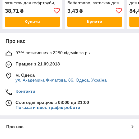
затискач для гофртруби,
Bettermann, затискач для
для 
кріплення гофрованої
гофртруби, кріплення
гофр
38,71
3,43
84,
₴
₴
труби (50 шт./пач.)
гофрованої труби (100
кріп
шт./пач.)
Купити
Купити
Про нас
97% позитивних з 2280 відгуків за рік
Працює з 21.09.2018
м. Одеса
ул. Академика Филатова, 86, Одеса, Україна
Контакти
Сьогодні працює з 08:00 до 21:00
Показати весь графік роботи
Про нас