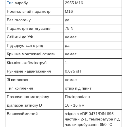
Тип
виробу
2955 M16
Номінальний параметр
M16
Без галогену
да
Параметри витягування
75 N
Стійкий до УФ
немає
Під'єднується в ряд
да
Кришка монтажної основи
немає
Кількість кабелів/труб
1
Руйнівне навантаження
0,075 кН
Зі вставкою
немає
Тип кріплення
отвір під гвинт
Позначення матеріалу
Поліпропілен
Діапазон затиску D
16 - 16 мм
Важкозаймистий
згідно з VDE 0471/DIN 695
частини 2-1, температура під
час випробування 650 °C