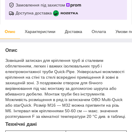
Замовлення під захистом
Доступна доставка
Опис
Характеристики
Доставка
Оплата
Умови п
Опис
Зовнішній затискач для кріплення труб зі сталевим
обплетенням, легких і важких ізолювальних труб і
електромонтажної труби Quick-Pipe. Універсальні можливості
кріплення на стіні та стелі всередині приміщення й зовні в
захищеній зоні. З поздовжнім отвором для бічного
вирівнювання під час монтажу за допомогою шурупа або
вбиваного дюбелю. Монтаж труби без інструментів.
Можливість розміщення в ряд із затискачем OBO Multi-Quick
або starQuick. Розмір M16 — M32 можна пригвинти на різь
M6. Інтервал між кріпленнями 50-60 см — макс. значення
розтягування F за кімнатної температури 20 °C див. в таблиці.
Технічні дані