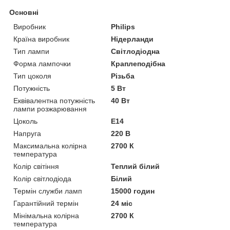
Основні
Виробник
Philips
Країна виробник
Нідерланди
Тип лампи
Світлодіодна
Форма лампочки
Краплеподібна
Тип цоколя
Різьба
Потужність
5 Вт
Еквівалентна потужність
40 Вт
лампи розжарювання
Цоколь
E14
Напруга
220 В
Максимальна колірна
2700 К
температура
Колір світіння
Теплий білий
Колір світлодіода
Білий
Термін служби ламп
15000 годин
Гарантійний термін
24 міс
Мінімальна колірна
2700 К
температура