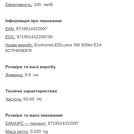
Ефективність:
100 лм/В
Інформація про паковання
EAN:
8719514322097
EOC:
871951432209700
Назва виробу:
EcohomeLEDLustre 5W 500lm E14
827P45NDFR
Розміри та вага виробу
Довжина:
8,8 см
Технічні характеристики
Частота:
50-60 Hz
Розміри та маса паковання
EAN/UPC — продукт:
8719514322097
Маса нетто:
0,020 kg