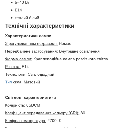
5–40 Вт
E14
теплий білий
Технічні характеристики
Характеристики лампи
З регулюванням яскравості:
Немає
Передбачене застосування:
Внутрішнє освітлення
Форма лампи:
Краплеподібна лампа розсіяного світла
Розетка:
E14
Технологія:
Світлодіодний
Тип
скла:
Матовий
Світлові характеристики
Колірність:
6SDCM
Коефіцієнт передавання кольору (CRI):
80
Колірна температура:
2700 K