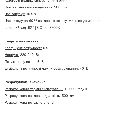
Категорія відтінку світла:
теплий білий
Номінальна світловидатність:
500 лм
Час запуску:
<0.5 s
Час виходу на 60 % світлового потоку:
миттєве увімкнення
Колірний код:
827 | CCT of 2700K
Енергоспоживання
Коефіцієнт потужності:
0.51
Напруга:
220-240 Вт
Потужність у ватах:
5 В
Еквівалент потужності лампи розжарювання:
40 В
Розрахункові значення
Розрахунковий термін експлуатації:
12 000 годин
Розрахункова світлова видатність:
500 лм
Розрахункова потужність:
5 В