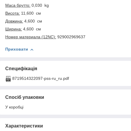
Маса брутто:
0,030 kg
Висота:
11,600 см
Довжина:
4,600 см
Ширина:
4,600 см
Номер материала (12NC):
929002969637
Приховати
Специфікація
8719514322097-pss-ru_ru.pdf
Спосіб упаковки
У коробці
Характеристики