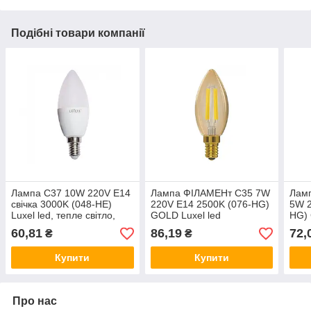
Подібні товари компанії
Лампа C37 10W 220V E14
Лампа ФІЛАМЕНт C35 7W
Лам
свічка 3000K (048-HE)
220V E14 2500K (076-HG)
5W 2
Luxel led, тепле світло,
GOLD Luxel led
HG) 
світлодіодна Люксел-
декоративна, тепле світло,
деко
60,81
86,19
72,
₴
₴
лампочка-свічка
світлодіодна Люксел
світ
Купити
Купити
Про нас