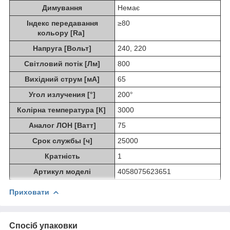
Димування
Немає
Індекс передавання
≥80
кольору [Ra]
Напруга [Вольт]
240, 220
Світловий потік [Лм]
800
Вихідний струм [мА]
65
Угол излучения [°]
200°
Колірна температура [К]
3000
Аналог ЛОН [Ватт]
75
Срок службы [ч]
25000
Кратність
1
Артикул моделі
4058075623651
Приховати
Спосіб упаковки