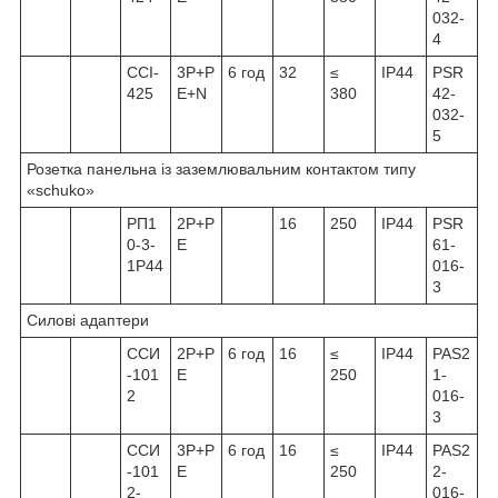
032-
4
ССІ-
3Р+Р
6 год
32
≤
IP44
PSR
425
Е+N
380
42-
032-
5
Розетка панельна із заземлювальним контактом типу
«schuko»
РП1
2P+P
16
250
IP44
PSR
0-3-
E
61-
1Р44
016-
3
Силові адаптери
ССИ
2Р+Р
6 год
16
≤
IP44
PAS2
-101
Е
250
1-
2
016-
3
ССИ
3Р+Р
6 год
16
≤
IP44
PAS2
-101
Е
250
2-
2-
016-