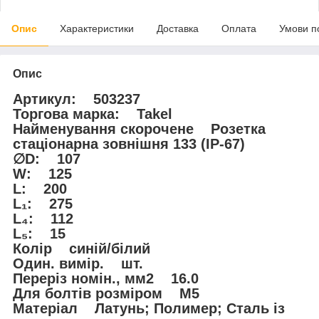
Опис
Характеристики
Доставка
Оплата
Умови п
Опис
Артикул: 503237
Торгова марка: Takel
Найменування скорочене Розетка
стаціонарна зовнішня 133 (IP-67)
∅D: 107
W: 125
L: 200
L₁: 275
L₄: 112
L₅: 15
Колір синій/білий
Один. вимір. шт.
Переріз номін., мм2 16.0
Для болтів розміром M5
Матеріал Латунь; Полимер; Сталь із