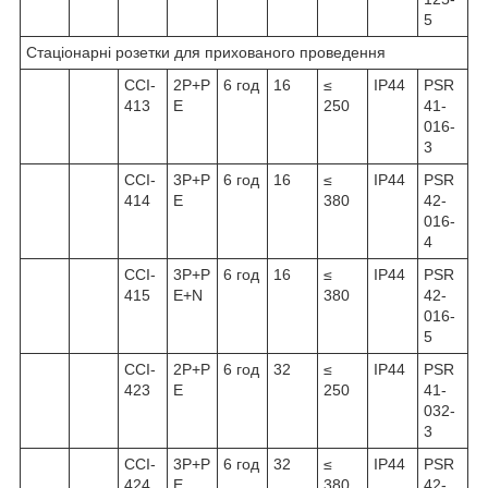
5
Стаціонарні розетки для прихованого проведення
ССІ-
2Р+Р
6 год
16
≤
IP44
PSR
413
Е
250
41-
016-
3
ССІ-
3Р+Р
6 год
16
≤
IP44
PSR
414
Е
380
42-
016-
4
ССІ-
3Р+Р
6 год
16
≤
IP44
PSR
415
Е+N
380
42-
016-
5
ССІ-
2Р+Р
6 год
32
≤
IP44
PSR
423
Е
250
41-
032-
3
ССІ-
3Р+Р
6 год
32
≤
IP44
PSR
424
Е
380
42-