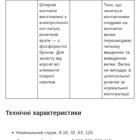
Штирові
Тиск, що
контакти
чиниться
виготовлені з
контактними
електротехніч
гніздами на
ної латуні,
контактні
розеткові
вилки,
вузли — з
перешкоджає
фосфористої
легкому
бронзи. Для
введенню та
захисту від
виведенню
корозії всі
вилки. Вилка
елементи
не випадає зі
покриті
штепсельної
нікелем.
розетки за
нормальної
експлуатації.
Технічні характеристики
Номінальний струм, А 16, 32, 63, 125