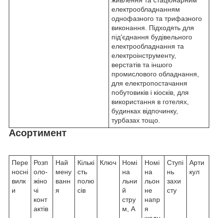
живлення та стаціонарним
електрообладнанням
однофазного та трифазного
виконання. Підходять для
під'єднання будівельного
електрообладнання та
електроінструменту,
верстатів та іншого
промислового обладнання,
для електропостачання
побутовиків і кіосків, для
використання в готелях,
будинках відпочинку,
турбазах тощо.
Асортимент
Пере
Розп
Най
Кількі
Ключ
Номі
Номі
Ступі
Арти
носні
оло-
мену
сть
на
на
нь
кул
вилк
жіно
ванн
полю
льни
льон
захи
и
чі
я
сів
й
не
сту
конт
стру
напр
актів
м, А
я
жодн