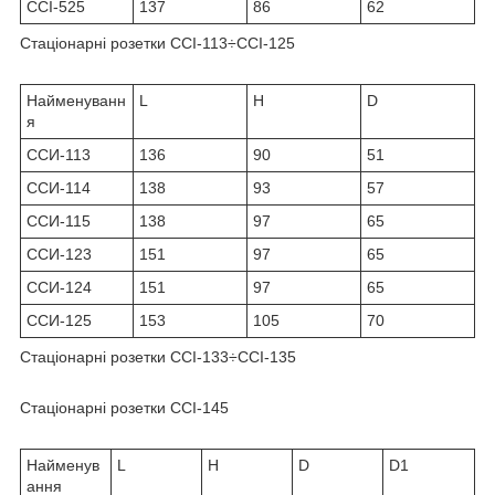
ССІ-525
137
86
62
Стаціонарні розетки ССІ-113÷ССІ-125
Найменуванн
L
H
D
я
ССИ-113
136
90
51
ССИ-114
138
93
57
ССИ-115
138
97
65
ССИ-123
151
97
65
ССИ-124
151
97
65
ССИ-125
153
105
70
Стаціонарні розетки ССІ-133÷ССІ-135
Стаціонарні розетки ССІ-145
Найменув
L
H
D
D1
ання