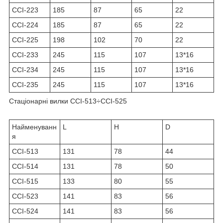
ССІ-223
185
87
65
22
ССІ-224
185
87
65
22
ССІ-225
198
102
70
22
ССІ-233
245
115
107
13*16
ССІ-234
245
115
107
13*16
ССІ-235
245
115
107
13*16
Стаціонарні вилки ССІ-513÷ССІ-525
Найменуванн
L
H
D
я
ССІ-513
131
78
44
ССІ-514
131
78
50
ССІ-515
133
80
55
ССІ-523
141
83
56
ССІ-524
141
83
56