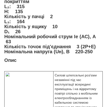
покриттям
L₂: 315
H: 135
Кількість у пачці 2
L₃: 164
Кількість у ящику 10
D₁ 26
Номінальний робочий струм Ie (AC), А
63
Кількість точок під'єднання 3 (2P+E)
Номінальна напруга (Uн), В 220-250
Опис
Силові штепсельні роз'єми
незамінні під час
експлуатації всередині
приміщень і на відкритому
повітрі спільно з мобільним
електрообладнанням із
кабельною системою