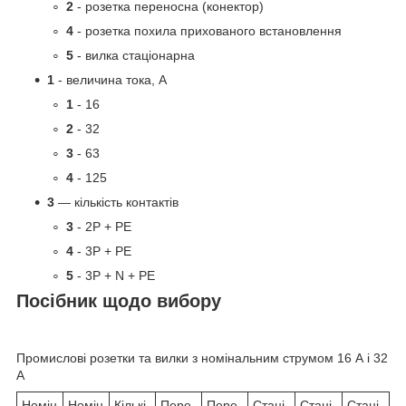
2
- розетка переносна (конектор)
4
- розетка похила прихованого встановлення
5
- вилка стаціонарна
1
- величина тока, А
1
- 16
2
- 32
3
- 63
4
- 125
3
— кількість контактів
3
- 2P + PE
4
- 3P + PE
5
- 3P + N + PE
Посібник щодо вибору
Промислові розетки та вилки з номінальним струмом 16 А і 32
А
Номін
Номін
Кількі
Пере
Пере
Стаці
Стаці
Стаці