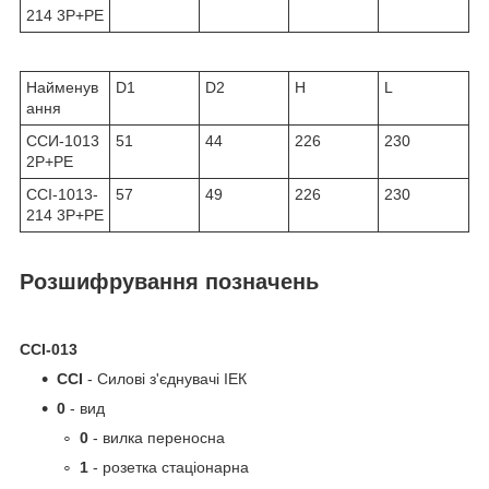
214 3P+PE
Найменув
D1
D2
H
L
ання
ССИ-1013
51
44
226
230
2P+PE
ССІ-1013-
57
49
226
230
214 3P+PE
Розшифрування позначень
ССІ-013
ССІ
- Силові з'єднувачі ІЕК
0
- вид
0
- вилка переносна
1
- розетка стаціонарна