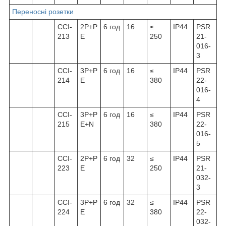
Переносні розетки
ССІ-
2Р+Р
6 год
16
≤
IP44
PSR
213
Е
250
21-
016-
3
ССІ-
3Р+Р
6 год
16
≤
IP44
PSR
214
Е
380
22-
016-
4
ССІ-
3Р+Р
6 год
16
≤
IP44
PSR
215
Е+N
380
22-
016-
5
ССІ-
2Р+Р
6 год
32
≤
IP44
PSR
223
Е
250
21-
032-
3
ССІ-
3Р+Р
6 год
32
≤
IP44
PSR
224
Е
380
22-
032-