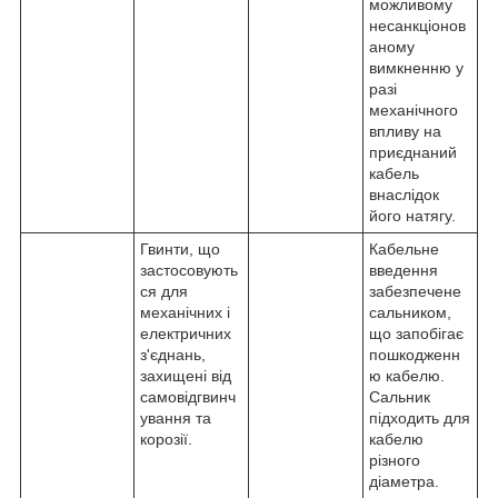
можливому
несанкціонов
аному
вимкненню у
разі
механічного
впливу на
приєднаний
кабель
внаслідок
його натягу.
Гвинти, що
Кабельне
застосовують
введення
ся для
забезпечене
механічних і
сальником,
електричних
що запобігає
з'єднань,
пошкодженн
захищені від
ю кабелю.
самовідгвинч
Сальник
ування та
підходить для
корозії.
кабелю
різного
діаметра.