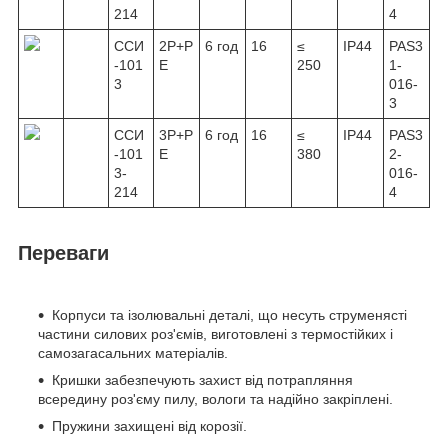
214
4
ССИ
2Р+Р
6 год
16
≤
IP44
PAS3
-101
Е
250
1-
3
016-
3
ССИ
3Р+Р
6 год
16
≤
IP44
PAS3
-101
Е
380
2-
3-
016-
214
4
Переваги
Корпуси та ізолювальні деталі, що несуть струменясті
частини силових роз'ємів, виготовлені з термостійких і
самозагасальних матеріалів.
Кришки забезпечують захист від потрапляння
всередину роз'єму пилу, вологи та надійно закріплені.
Пружини захищені від корозії.