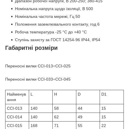
Діапазон робочої напруги, В 200-250; 380-415
Номінальна напруга щодо ізоляції, В 500
Номінальна частота мережі, Гц 50
Положення заземлювального контакту, год 6
Робоча температура -25 °C до +40 °C
Ступінь захисту за ГОСТ 14254-96 IP44, IP54
Габаритні розміри
Переносні вилки ССІ-013÷ССІ-025
Переносні вилки ССІ-033÷ССІ-045
Найменув
L
H
D
D1
ання
ССІ-013
140
58
44
15
ССІ-014
140
62
49
15
ССІ-015
168
71
55
22