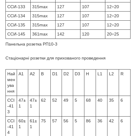
ССИ-133
315max
127
107
12÷20
ССИ-134
315max
127
107
12÷20
ССИ-135
315max
127
107
12÷20
ССИ-145
361max
142
120
20÷25
Панельна розетка РП10-3
Стаціонарні розетки для прихованого проведення
Най
А1
А2
B
D1
D2
D3
H
L1
L2
R
мен
ува
ння
ССІ
47±
47±
62
52
49
5
68
40
35
6
-41
1
1
3
ССІ
60±
61±
75
57
56
5
86
36
42
6
-41
1
1
4