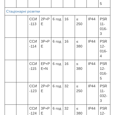
5
Стаціонарні розетки
ССИ
2Р+Р
6 год
16
≤
IP44
PSR
-113
Е
250
11-
016-
3
ССИ
3Р+Р
6 год
16
≤
IP44
PSR
-114
Е
380
12-
016-
4
ССИ
ЕР+Р
6 год
16
≤
IP44
PSR
-115
Е+N
380
12-
016-
5
ССИ
2Р+Р
6 год
32
≤
IP44
PSR
-123
Е
250
11-
032-
3
ССИ
3Р+Р
6 год
32
≤
IP44
PSR
-124
Е
380
12-