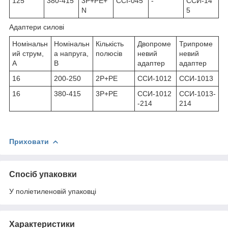
125
380-415
3Р+РЕ+
ССІ-045
-
ССИ-14
N
5
Адаптери силові
Номінальн
Номінальн
Кількість
Двопроме
Трипроме
ий струм,
а напруга,
полюсів
невий
невий
A
B
адаптер
адаптер
16
200-250
2Р+РЕ
ССИ-1012
ССИ-1013
16
380-415
3Р+РЕ
ССИ-1012
ССИ-1013-
-214
214
Приховати
Спосіб упаковки
У поліетиленовій упаковці
Характеристики