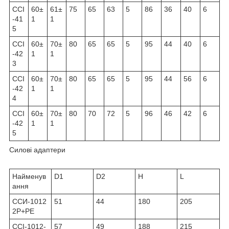
ССІ
60±
61±
75
65
63
5
86
36
40
6
-41
1
1
5
ССІ
60±
70±
80
65
65
5
95
44
40
6
-42
1
1
3
ССІ
60±
70±
80
65
65
5
95
44
56
6
-42
1
1
4
ССІ
60±
70±
80
70
72
5
96
46
42
6
-42
1
1
5
Силові адаптери
Найменув
D1
D2
H
L
ання
ССИ-1012
51
44
180
205
2P+PE
ССІ-1012-
57
49
188
215