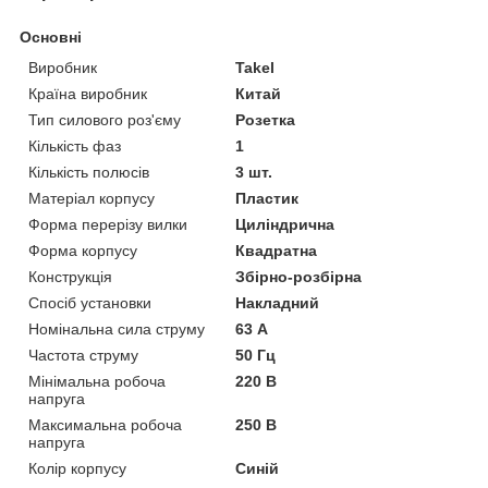
Основні
Виробник
Takel
Країна виробник
Китай
Тип силового роз'єму
Розетка
Кількість фаз
1
Кількість полюсів
3 шт.
Матеріал корпусу
Пластик
Форма перерізу вилки
Циліндрична
Форма корпусу
Квадратна
Конструкція
Збірно-розбірна
Спосіб установки
Накладний
Номінальна сила струму
63 А
Частота струму
50 Гц
Мінімальна робоча
220 В
напруга
Максимальна робоча
250 В
напруга
Колір корпусу
Синій