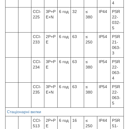
4
ССІ-
3Р+Р
6 год
32
≤
IP44
PSR
225
Е+N
380
22-
032-
5
ССІ-
2P+P
6 год
63
≤
IP54
PSR
233
E
250
21-
063-
3
ССІ-
3P+P
6 год
63
≤
IP54
PSR
234
E
380
22-
063-
4
ССІ-
3P+P
6 год
63
≤
IP54
PSR
235
E+N
380
22-
063-
5
Стаціонарні вилки
ССІ-
2Р+Р
6 год
16
≤
IP44
PSR
513
Е
250
51-