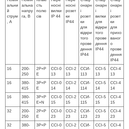
альни
альна
сть
носні
носні
онарн
онарн
онарн
й
напру
полю
вилки
розет
і
і
і
струм
га, B
сів
IP 44
ки
розет
вилки
розет
, A
IP44
ки
для
ки
для
відкри
для
відкри
того
прихо
того
прове
ваног
прове
дення
о
дення
IP44
прове
IP44
дення
IP44
16
200-
2Р+Р
ССІ-0
ССІ-2
ССИ-
ССІ-5
ССІ-4
250
Е
13
13
113
13
13
16
380-
3Р+Р
ССІ-0
ССІ-2
ССИ-
ССІ-5
ССІ-4
415
Е
14
14
114
14
14
16
380-
3Р+Р
ССІ-0
ССІ-2
ССИ-
ССІ-5
ССІ-4
415
Е+N
15
15
115
15
15
32
200-
2Р+Р
ССІ-0
ССІ-2
ССИ-
ССІ-5
ССІ-4
250
Е
23
23
123
23
23
32
380-
3Р+Р
ССІ-0
ССІ-2
ССИ-
ССІ-5
ССІ-4