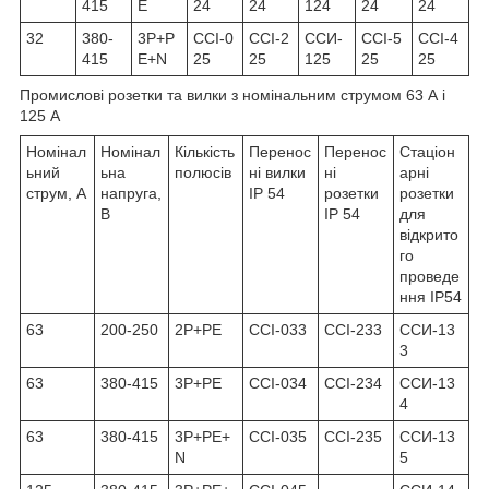
415
Е
24
24
124
24
24
32
380-
3Р+Р
ССІ-0
ССІ-2
ССИ-
ССІ-5
ССІ-4
415
Е+N
25
25
125
25
25
Промислові розетки та вилки з номінальним струмом 63 А і
125 А
Номінал
Номінал
Кількість
Перенос
Перенос
Стаціон
ьний
ьна
полюсів
ні вилки
ні
арні
струм, A
напруга,
IP 54
розетки
розетки
B
IP 54
для
відкрито
го
проведе
ння IP54
63
200-250
2Р+РЕ
ССІ-033
ССІ-233
ССИ-13
3
63
380-415
3Р+РЕ
ССІ-034
ССІ-234
ССИ-13
4
63
380-415
3Р+РЕ+
ССІ-035
ССІ-235
ССИ-13
N
5