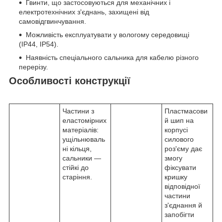
Гвинти, що застосовуються для механічних і
електротехнічних з'єднань, захищені від
самовідгвинчування.
Можливість експлуатувати у вологому середовищі
(IP44, IP54).
Наявність спеціального сальника для кабелю різного
перерізу.
Особливості конструкції
Частини з
Пластмасови
еластомірних
й шип на
матеріалів:
корпусі
ущільнюваль
силового
ні кільця,
роз'єму дає
сальники —
змогу
стійкі до
фіксувати
старіння.
кришку
відповідної
частини
з'єднання й
запобігти