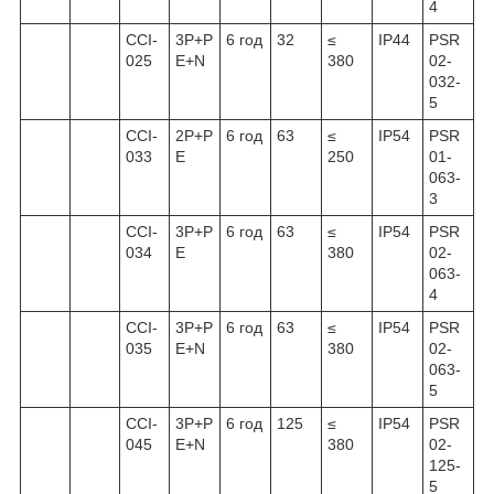
4
ССІ-
3Р+Р
6 год
32
≤
IP44
PSR
025
Е+N
380
02-
032-
5
ССІ-
2P+P
6 год
63
≤
IP54
PSR
033
E
250
01-
063-
3
ССІ-
3Р+Р
6 год
63
≤
IP54
PSR
034
Е
380
02-
063-
4
ССІ-
3Р+Р
6 год
63
≤
IP54
PSR
035
Е+N
380
02-
063-
5
ССІ-
3Р+Р
6 год
125
≤
IP54
PSR
045
Е+N
380
02-
125-
5