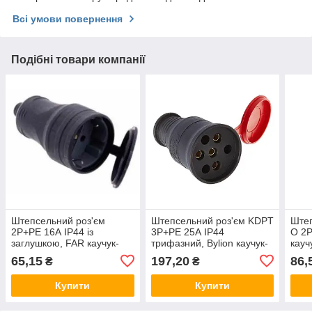
Всі умови повернення
Подібні товари компанії
Штепсельний роз'єм
Штепсельний роз'єм KDPT
Штеп
2Р+РЕ 16А IP44 із
3Р+РЕ 25А IP44
O 2Р
заглушкою, FAR каучук-
трифазний, Bylion каучук-
кауч
сріб, каучукова розетка
смик, каучукова розетка
розе
65,15
197,20
86,
₴
₴
переносна
силова
жовт
Купити
Купити