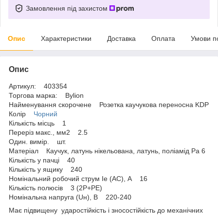
Замовлення під захистом
Опис
Характеристики
Доставка
Оплата
Умови п
Опис
Артикул: 403354
Торгова марка: Bylion
Найменування скорочене Розетка каучукова переносна KDP
Колір
Чорний
Кількість місць 1
Переріз макс., мм2 2.5
Один. вимір. шт.
Матеріал Каучук, латунь нікельована, латунь, поліамід Pa 6
Кількість у пачці 40
Кількість у ящику 240
Номінальний робочий струм Ie (AC), А 16
Кількість полюсів 3 (2P+РE)
Номінальна напруга (Uн), В 220-240
Має підвищену ударостійкість і зносостійкість до механічних