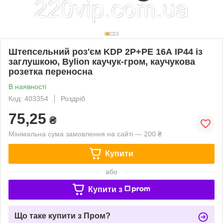
Штепсельний роз'єм KDP 2Р+РЕ 16А IP44 із
заглушкою, Bylion каучук-гром, каучукова
розетка переносна
В наявності
Код: 403354
Роздріб
75,25
₴
Мінімальна сума замовлення на сайті — 200 ₴
Купити
або
Купити з
Що таке купити з Пром?