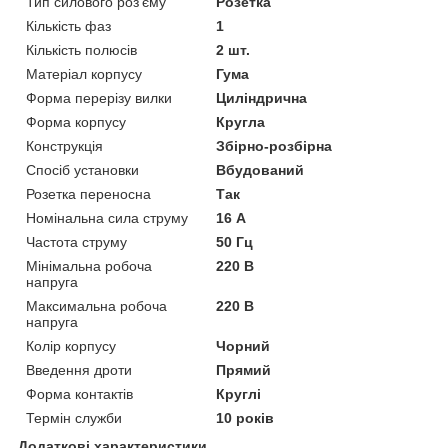
Тип силового роз'єму
Розетка
Кількість фаз
1
Кількість полюсів
2 шт.
Матеріал корпусу
Гума
Форма перерізу вилки
Циліндрична
Форма корпусу
Кругла
Конструкція
Збірно-розбірна
Спосіб установки
Вбудований
Розетка переносна
Так
Номінальна сила струму
16 А
Частота струму
50 Гц
Мінімальна робоча
220 В
напруга
Максимальна робоча
220 В
напруга
Колір корпусу
Чорний
Введення дроти
Прямий
Форма контактів
Круглі
Термін служби
10 років
Додаткові характеристики