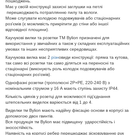
пошкоджень.
Має у своїй конструкції захисні заглушки на петлі
перешкоджають потраплянню пилу та вологи.
Може слугувати колодкою подовжувачів або стаціонарних
роз'ємів (є можливість прикріпити до стіни або іншої
відповідної площини).
Каучукові вилки та розетки ТМ Bylion призначені для
використання у звичайних а також у складних експлуатаційних
умовах та інших несприятливих середовищах.
Каучукова вилка має 2
різн
овиди конструкції: пряма та кутова,
так само всі розетки так само діляться на переносні та
стаціонарні (виконують роль колодок подовжувачів або
стаціонарних роз'ємів).
Однофазні розетки (трополюсні 2P+PE, 220-240 В) з
номінальним струмом у 16 А мають ступінь захисту IP44.
Кількість цвяхів у розетці для можливості під'єднання
штепсельних виделок варіюється від 1 до 4.
Виделки тм Bylion мають надійну фіксацію основи в корпусі за
допомогою двох гвинтів.
Вся продукція тм Bylion має підвищену ударостійкість і
зносостійкість.
Наявність на корпусі ребер перешкоджає зісковзуванню рук