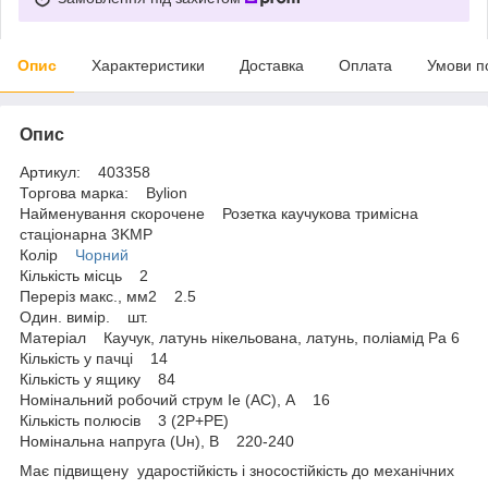
Опис
Характеристики
Доставка
Оплата
Умови п
Опис
Артикул: 403358
Торгова марка: Bylion
Найменування скорочене Розетка каучукова тримісна
стаціонарна 3KMP
Колір
Чорний
Кількість місць 2
Переріз макс., мм2 2.5
Один. вимір. шт.
Матеріал Каучук, латунь нікельована, латунь, поліамід Pa 6
Кількість у пачці 14
Кількість у ящику 84
Номінальний робочий струм Ie (AC), А 16
Кількість полюсів 3 (2P+РE)
Номінальна напруга (Uн), В 220-240
Має підвищену ударостійкість і зносостійкість до механічних