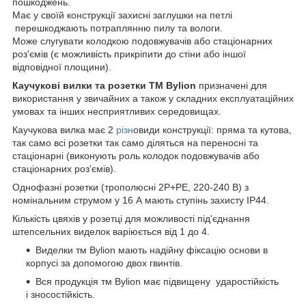
пошкоджень.
Має у своїй конструкції захисні заглушки на петлі
перешкоджають потраплянню пилу та вологи.
Може слугувати колодкою подовжувачів або стаціонарних
роз'ємів (є можливість прикріпити до стіни або іншої
відповідної площини).
Каучукові вилки та розетки ТМ Bylion
призначені для
використання у звичайних а також у складних експлуатаційних
умовах та інших несприятливих середовищах.
Каучукова вилка має 2
різн
овиди конструкції: пряма та кутова,
так само всі розетки так само діляться на переносні та
стаціонарні (виконують роль колодок подовжувачів або
стаціонарних роз'ємів).
Однофазні розетки (трополюсні 2P+PE, 220-240 В) з
номінальним струмом у 16 А мають ступінь захисту IP44.
Кількість цвяхів у розетці для можливості під'єднання
штепсельних виделок варіюється від 1 до 4.
Виделки тм Bylion мають надійну фіксацію основи в
корпусі за допомогою двох гвинтів.
Вся продукція тм Bylion має підвищену ударостійкість
і зносостійкість.