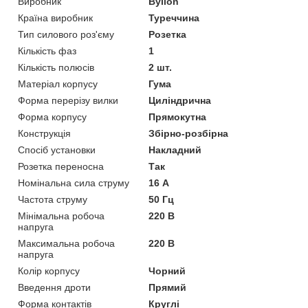
Виробник
Bylion
Країна виробник
Туреччина
Тип силового роз'єму
Розетка
Кількість фаз
1
Кількість полюсів
2 шт.
Матеріал корпусу
Гума
Форма перерізу вилки
Циліндрична
Форма корпусу
Прямокутна
Конструкція
Збірно-розбірна
Спосіб установки
Накладний
Розетка переносна
Так
Номінальна сила струму
16 А
Частота струму
50 Гц
Мінімальна робоча
220 В
напруга
Максимальна робоча
220 В
напруга
Колір корпусу
Чорний
Введення дроти
Прямий
Форма контактів
Круглі