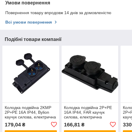
Умови повернення
Повернення товару впродовж 14 днів за домовленістю
Всі умови повернення
Подібні товари компанії
Колодка подвійна 2KMP
Колодка подвійна 2Р+РЕ
Коло
2Р+РЕ 16А IP44, Bylion
16А IP44, FAR каучук
2Р+Р
каучук силова, електрична
силова, електрична
кауч
каучукова розетка
каучукова розетка
розе
179,04
166,81
330
₴
₴
переносна
переносна F403
жовт