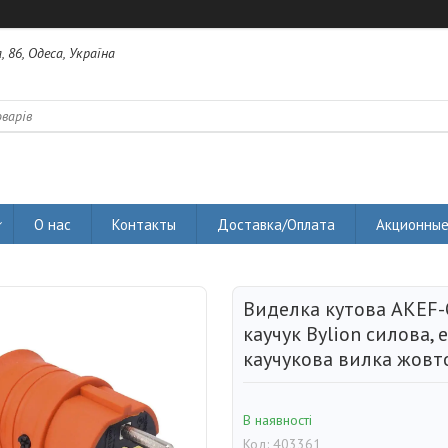
 86, Одеса, Україна
О нас
Контакты
Доставка/Оплата
Акционные
Виделка кутова AKEF-O
каучук Bylion силова,
каучукова вилка жовт
В наявності
Код:
403361