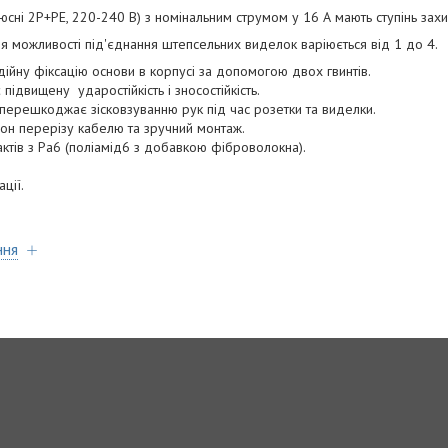
сні 2P+PE, 220-240 В) з номінальним струмом у 16 А мають ступінь захи
для можливості під'єднання штепсельних виделок варіюється від 1 до 4.
дійну фіксацію основи в корпусі за допомогою двох гвинтів.
 підвищену ударостійкість і зносостійкість.
 перешкоджає зісковзуванню рук під час розетки та виделки.
он перерізу кабелю та зручний монтаж.
актів з Pa6 (поліамід6 з добавкою фіброволокна).
ції.
ння