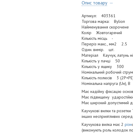
Опис товару
Артикул: 403361
Торгова марка: Bylion
Найменування скорочене В
Колір Жовтогарячий
Кількість місць -
Переріз макс., мм2 2.5
Один. вимір. шт.
Матеріал Каучук, латунь нік
Кількість у пачці 50
Кількість у ящику 300
Номінальний робочий струм
Кількість полюсів 3 (2P+РE
Номінальна напруга (Uн), 
Має надійну фіксацію основ
Має підвищену ударостійкіс
Має широкий допустимий ді
Каучукові вилки та розетки
інших несприятливих серед
Каучукова вилка має 2
різн
(виконують роль колодок по