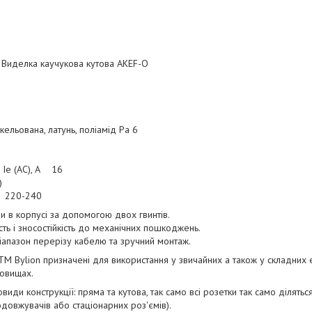
иделка каучукова кутова AKEF-O
ельована, латунь, поліамід Pa 6
 Ie (AC), А 16
)
В 220-240
и в корпусі за допомогою двох гвинтів.
ть і зносостійкість до механічних пошкоджень.
апазон перерізу кабелю та зручний монтаж.
 ТМ Bylion призначені для використання у звичайних а також у складних 
овищах.
овиди конструкції: пряма та кутова, так само всі розетки так само ділятьс
довжувачів або стаціонарних роз'ємів).