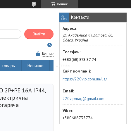
Кошик
Контакти
Знайти
ул. Академика Филатова, 86,
Одеса, Україна
Кошик
+380 (68) 873-37-74
 товары
Новинки
Отзывы
https://220vip.com.ua/ua/
 2Р+РЕ 16А IP44,
 електрична
220vipmag@gmail.com
огаряча
+380688733774