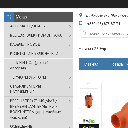
ул. Академика Филатова,
+380 (68) 873-37-74
АВТОМАТЫ / ЩИТЫ
ВСЁ ДЛЯ ЭЛЕКТРОМОНТАЖА
КАБЕЛЬ, ПРОВОД
Магазин 220Vip
РОЗЕТКИ И ВЫКЛЮЧАТЕЛИ
ТЕПЛЫЙ ПОЛ (др. каб.
Главная
Товары
обогрев)
ТЕРМОРЕГУЛЯТОРЫ
СТАБИЛИЗАТОРЫ
НАПРЯЖЕНИЯ
РЕЛЕ НАПРЯЖЕНИЯ /ФАЗ /
ВРЕМЕНИ /АМПЕРМЕТРЫ /
ВОЛЬТМЕТРЫ (др. релейные
устр-ства)
ОСВЕЩЕНИЕ