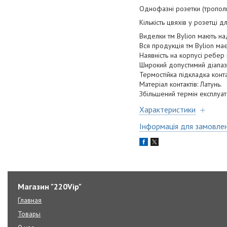
Однофазні розетки (трополю
Кількість цвяхів у розетці 
Виделки тм Bylion мають на
Вся продукція тм Bylion має
Наявність на корпусі ребер
Широкий допустимий діапаз
Термостійка підкладка конт
Матеріал контактів: Латунь.
Збільшений термін експлуата
Характеристики
Інформація для замовле
Магазин "220Vip"
Главная
Товары