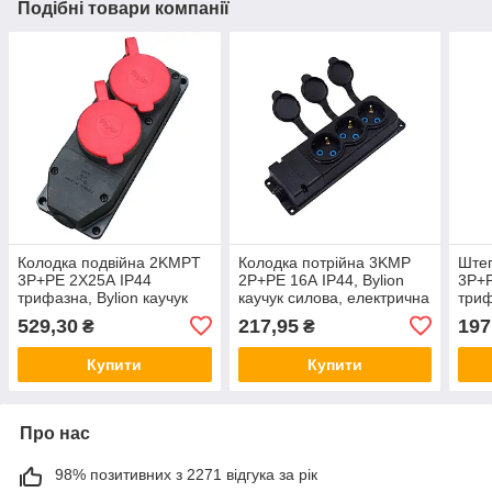
Подібні товари компанії
Колодка подвійна 2KMPT
Колодка потрійна 3KMP
Штеп
3Р+РЕ 2Х25А IP44
2Р+РЕ 16А IP44, Bylion
3Р+Р
трифазна, Bylion каучук
каучук силова, електрична
триф
силова, каучукова розетка
каучукова розетка
смик
529,30
217,95
197
₴
₴
переносна
переносна
сило
Купити
Купити
Про нас
98% позитивних з 2271 відгука за рік