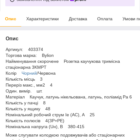
Опис
Характеристики
Доставка
Оплата
Умови п
Опис
Артикул: 403374
Торгова марка: Bylion
Найменування скорочене Розетка каучукова тримісна
стаціонарна 3KMPT
Колір
Чорний
/Червона
Кількість місць 3
Переріз макс., мм2 4
Один. вимір. шт.
Матеріал Каучук, латунь нікельована, латунь, поліамід Pa 6
Кількість у пачці 8
Кількість у ящику 48
Номінальний робочий струм Ie (AC), А 25
Кількість полюсів 4(3Р+РЕ)
Номінальна напруга (Uн), В 380-415
Може слугувати колодкою подовжувачів або стаціонарних