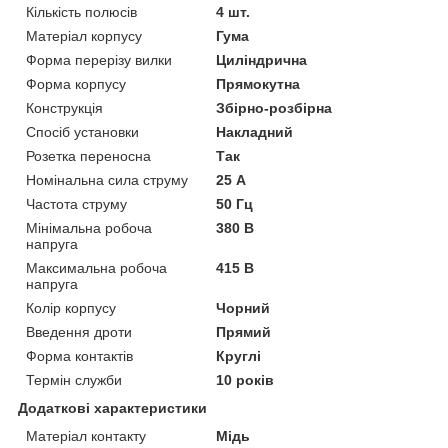
Кількість полюсів
4 шт.
Матеріал корпусу
Гума
Форма перерізу вилки
Циліндрична
Форма корпусу
Прямокутна
Конструкція
Збірно-розбірна
Спосіб установки
Накладний
Розетка переносна
Так
Номінальна сила струму
25 А
Частота струму
50 Гц
Мінімальна робоча
380 В
напруга
Максимальна робоча
415 В
напруга
Колір корпусу
Чорний
Введення дроти
Прямий
Форма контактів
Круглі
Термін служби
10 років
Додаткові характеристики
Матеріал контакту
Мідь