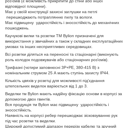
роз'ємів (є можливість прикріпити до стіни або іншої
відповідної площини).
Має у своїй конструкції захисні заглушки на петлі
перешкоджають потраплянню пилу та вологи.
Має підвищену ударостійкість і зносостійкість до механічних
пошкоджень.
Каучукові вилки та розетки ТМ Bylion призначені для
використання у звичайних а також у складних експлуатаційних
умовах та інших несприятливих середовищах.
Всі розетки діляться на переносні та стаціонарні (виконують
роль колодок подовжувачів або стаціонарних роз'ємів).
Трифазні (чотири заповнюсні 3Р+РЕ, 380-415 В) з
номінальним струмом 25 А мають ступінь захисту IP44.
Кількість цвяхів у розетці для можливості під'єднання
штепсельних виделок варіюється від 1 до 3.
Виделки тм Bylion мають надійну фіксацію основи в корпусі за
допомогою двох гвинтів.
Вся продукція тм Bylion має підвищену ударостійкість і
зносостійкість.
Наявність на корпусі ребер перешкоджає зісковзуванню рук
під час розетки та виделки.
Широкий допустимий діапазон перерізу кабелю та зручний