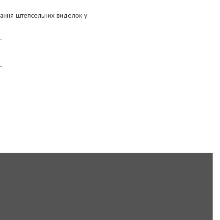
днання штепсельних виделок у
.
.