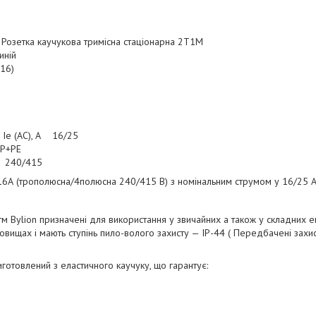
озетка каучукова тримісна стаціонарна 2T1M
иній
х16)
 Ie (AC), А 16/25
2Р+РЕ
В 240/415
А (трополюсна/4полюсна 240/415 В) з номінальним струмом у 16/25 А
тм Bylion призначені для використання у звичайних а також у складних 
вищах і мають ступінь пило-волого захисту — IP-44 ( Передбачені захис
иготовлений з еластичного каучуку, що гарантує: