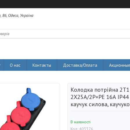
 86, Одеса, Україна
О нас
Контакты
Доставка/Оплата
Акционные
Колодка потрійна 2T
2Х25А/2Р+РЕ 16А IP44 
каучук силова, каучук
В наявності
Код:
403376