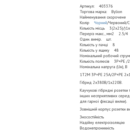
Артикул: 403376
Торгова марка: Bylion
Найменування скорочене Р
Колір
Чорний
/Червоний/С
Кількість місць 3(2х25)/)1
Переріз макс., мм2 2.5/4
Один. вимір. шт.
Кількість у пачці 8
Кількість у ящику 48
Номінальний робочий струм
Кількість полюсів 3Р+РЕ /
Номінальна напруга (Uн), 
1T2M 3Р+РЕ 25А/2Р+РЕ 2х16
Гібрид 2х380В/1х220В.
Каучукові гібридні розетки 
інших несприятливих середо
для гарної фіксації вилки).
Зовнішній корпус розетки в
Зносостійкість
Надійну електроізоляцію
Водонепроникність