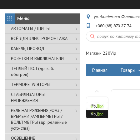
ул. Академика Филатова,
+380 (68) 873-37-74
АВТОМАТЫ / ЩИТЫ
ВСЁ ДЛЯ ЭЛЕКТРОМОНТАЖА
КАБЕЛЬ, ПРОВОД
Магазин 220Vip
РОЗЕТКИ И ВЫКЛЮЧАТЕЛИ
ТЕПЛЫЙ ПОЛ (др. каб.
Главная
Товары
обогрев)
ТЕРМОРЕГУЛЯТОРЫ
СТАБИЛИЗАТОРЫ
НАПРЯЖЕНИЯ
РЕЛЕ НАПРЯЖЕНИЯ /ФАЗ /
ВРЕМЕНИ /АМПЕРМЕТРЫ /
ВОЛЬТМЕТРЫ (др. релейные
устр-ства)
ОСВЕЩЕНИЕ