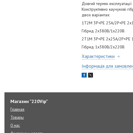
Довгий термін експлуатації
Конструктивно каучукові гі
двох варіантах:
1T2M 3Р+РЕ 25А/2Р+РЕ 2х16
Гібрид 2х380В/1х220В.
2T1M 3Р+РЕ 2х25А/2Р+РЕ 16
Гібрид 1х380В/2х220В.
Характеристики
Інформація для замовле
Магазин "220Vip"
Главная
Товары
О нас