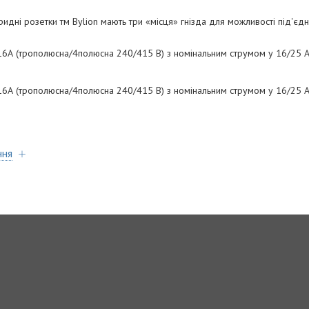
бридні розетки тм Bylion мають три «місця» гнізда для можливості під'є
А (трополюсна/4полюсна 240/415 В) з номінальним струмом у 16/25 А
А (трополюсна/4полюсна 240/415 В) з номінальним струмом у 16/25 А
ння