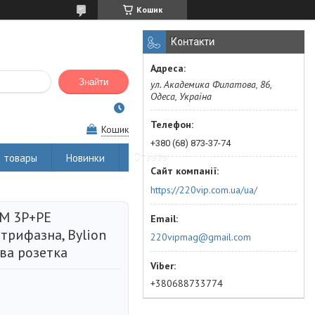
Кошик
Контакти
Знайти
ул. Академика Филатова, 86,
Одеса, Україна
Кошик
+380 (68) 873-37-74
 товары
Новинки
Отзывы
https://220vip.com.ua/ua/
1M 3Р+РЕ
трифазна, Bylion
220vipmag@gmail.com
ова розетка
+380688733774