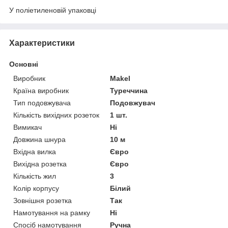
У поліетиленовій упаковці
Характеристики
Основні
Виробник
Makel
Країна виробник
Туреччина
Тип подовжувача
Подовжувач
Кількість вихідних розеток
1 шт.
Вимикач
Ні
Довжина шнура
10 м
Вхідна вилка
Євро
Вихідна розетка
Євро
Кількість жил
3
Колір корпусу
Білий
Зовнішня розетка
Так
Намотування на рамку
Ні
Спосіб намотування
Ручна