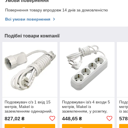
Умови повернення
Повернення товару впродовж 14 днів за домовленістю
Всі умови повернення
Подібні товари компанії
Подовжувач c/з 1 вхід 15
Подовжувач із/з 4 входи 5
Подо
метрів, Makel із
метрів, Makel із
метр
заземленням одинарний,
заземленням, у розетку,
із з
у розетку, переноска,
переноска, електричний
пере
827,02
448,65
578
₴
₴
електричний Makel
Makel
Make