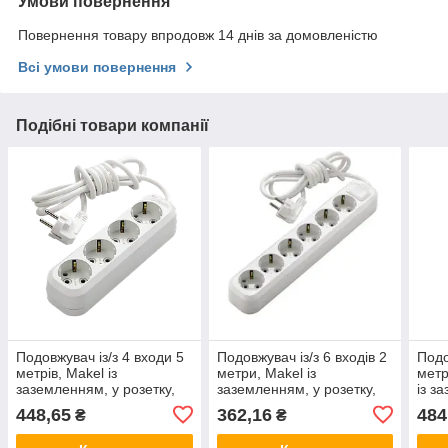
Умови повернення
Повернення товару впродовж 14 днів за домовленістю
Всі умови повернення
Подібні товари компанії
Подовжувач із/з 4 входи 5
Подовжувач із/з 6 входів 2
Подо
метрів, Makel із
метри, Makel із
метр
заземленням, у розетку,
заземленням, у розетку,
із з
переноска, електричний
переноска, електричний
пере
448,65
362,16
484
₴
₴
Makel
Makel
Make