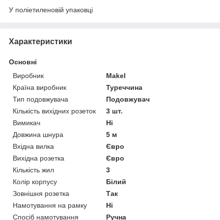
У поліетиленовій упаковці
Характеристики
Основні
Виробник
Makel
Країна виробник
Туреччина
Тип подовжувача
Подовжувач
Кількість вихідних розеток
3 шт.
Вимикач
Ні
Довжина шнура
5 м
Вхідна вилка
Євро
Вихідна розетка
Євро
Кількість жил
3
Колір корпусу
Білий
Зовнішня розетка
Так
Намотування на рамку
Ні
Спосіб намотування
Ручна