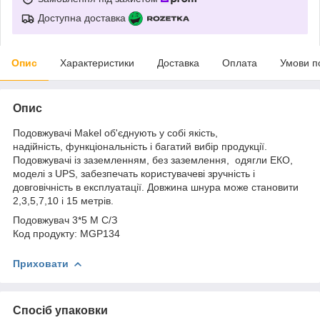
Доступна доставка
Опис
Характеристики
Доставка
Оплата
Умови п
Опис
Подовжувачі Makel об'єднують у собі якість,
надійність, функціональність і багатий вибір продукції.
Подовжувачі із заземленням, без заземлення, одягли ЕКО,
моделі з UPS, забезпечать користувачеві зручність і
довговічність в експлуатації. Довжина шнура може становити
2,3,5,7,10 і 15 метрів.
Подовжувач 3*5 М С/З
Код продукту: MGP134
Приховати
Спосіб упаковки