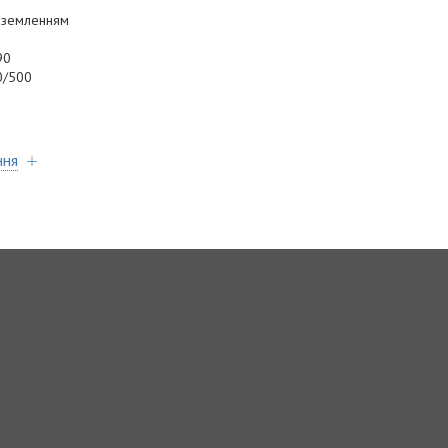
заземленням
90
50/500
ння