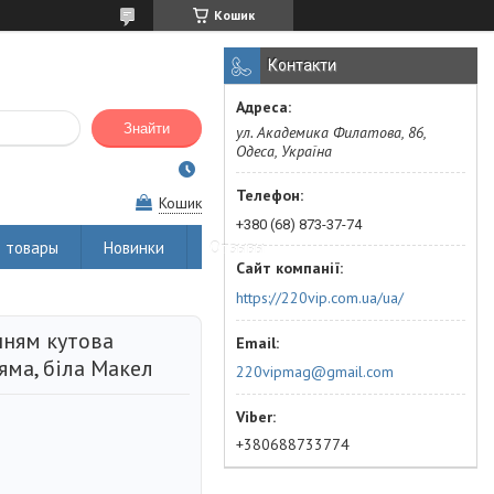
Кошик
Контакти
Знайти
ул. Академика Филатова, 86,
Одеса, Україна
Кошик
+380 (68) 873-37-74
 товары
Новинки
Отзывы
https://220vip.com.ua/ua/
нням кутова
яма, біла Макел
220vipmag@gmail.com
+380688733774