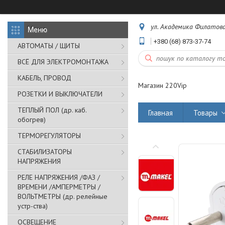
ул. Академика Филатова,
+380 (68) 873-37-74
АВТОМАТЫ / ЩИТЫ
ВСЁ ДЛЯ ЭЛЕКТРОМОНТАЖА
КАБЕЛЬ, ПРОВОД
Магазин 220Vip
РОЗЕТКИ И ВЫКЛЮЧАТЕЛИ
ТЕПЛЫЙ ПОЛ (др. каб.
Главная
Товары
обогрев)
ТЕРМОРЕГУЛЯТОРЫ
СТАБИЛИЗАТОРЫ
НАПРЯЖЕНИЯ
РЕЛЕ НАПРЯЖЕНИЯ /ФАЗ /
ВРЕМЕНИ /АМПЕРМЕТРЫ /
ВОЛЬТМЕТРЫ (др. релейные
устр-ства)
ОСВЕЩЕНИЕ