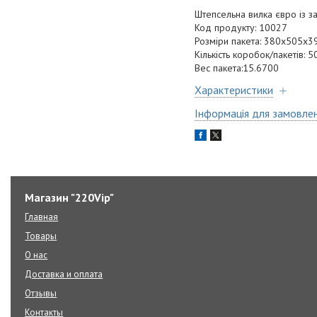
Штепсельна вилка євро із 
Код продукту: 10027
Розміри пакета: 380x505x3
Кількість коробок/пакетів: 
Вес пакета:15.6700
Характеристики
Інформація для замовле
Магазин "220Vip"
Главная
Товары
О нас
Доставка и оплата
Отзывы
Контакты