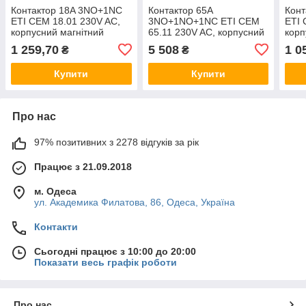
Контактор 18A 3NO+1NC
Контактор 65A
Кон
ETI CEM 18.01 230V AC,
3NO+1NO+1NC ETI CEM
ETI 
корпусний магнітний
65.11 230V AC, корпусний
корп
пускач силової, ЕТИ
магнітний пускач силовий,
пуск
1 259,70
5 508
1 0
₴
₴
CEM18.01-230V-50/60Hz
CEM65.11-230V-50/60Hz
CEM
Купити
Купити
Про нас
97% позитивних з 2278 відгуків за рік
Працює з 21.09.2018
м. Одеса
ул. Академика Филатова, 86, Одеса, Україна
Контакти
Сьогодні працює з 10:00 до 20:00
Показати весь графік роботи
Про нас