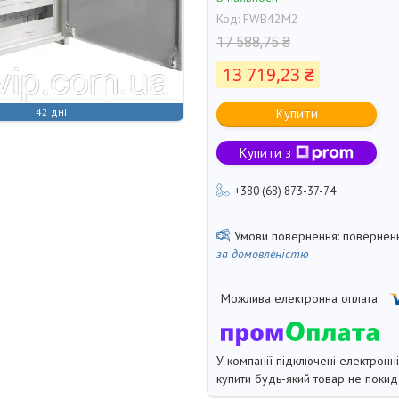
Код:
FWB42M2
17 588,75 ₴
13 719,23 ₴
42 дні
Купити
Купити з
+380 (68) 873-37-74
поверненн
за домовленістю
У компанії підключені електронн
купити будь-який товар не покид