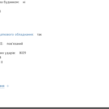
оза будинком: ні
8
аткового обладнання
: так
EE: пов'язаний
чних ударів: IK09
4
IІ
ння