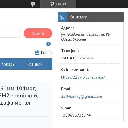
Кошик
Контакти
Знайти
ул. Академика Филатова, 86,
Одеса, Україна
Кошик
+380 (68) 873-37-74
 товары
Новинки
Отзывы
https://220vip.com.ua/ua/
161мм 104мод.
M2 зовнішній,
220vipmag@gmail.com
 шафа метал
+380688733774