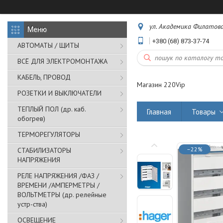
ул. Академика Филатова,
+380 (68) 873-37-74
АВТОМАТЫ / ЩИТЫ
ВСЁ ДЛЯ ЭЛЕКТРОМОНТАЖА
КАБЕЛЬ, ПРОВОД
Магазин 220Vip
РОЗЕТКИ И ВЫКЛЮЧАТЕЛИ
ТЕПЛЫЙ ПОЛ (др. каб.
Главная
Товары
обогрев)
ТЕРМОРЕГУЛЯТОРЫ
–22%
СТАБИЛИЗАТОРЫ
НАПРЯЖЕНИЯ
РЕЛЕ НАПРЯЖЕНИЯ /ФАЗ /
ВРЕМЕНИ /АМПЕРМЕТРЫ /
ВОЛЬТМЕТРЫ (др. релейные
устр-ства)
ОСВЕЩЕНИЕ