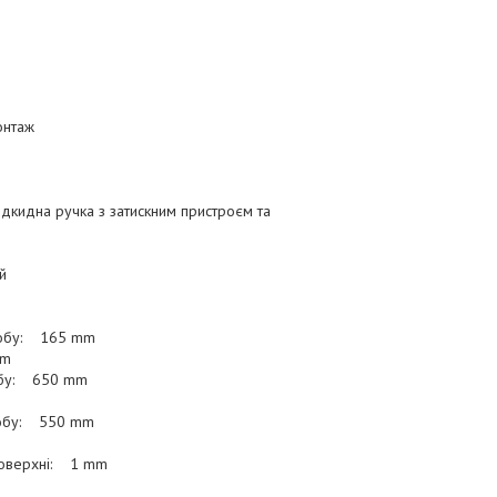
онтаж
дкидна ручка з затискним пристроєм та
й
робу: 165 mm
mm
обу: 650 mm
робу: 550 mm
 поверхні: 1 mm