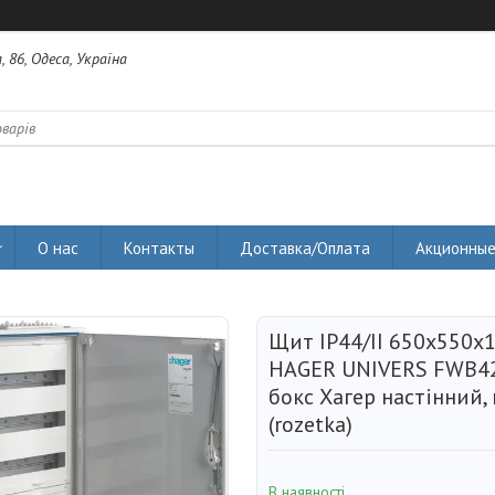
 86, Одеса, Україна
О нас
Контакты
Доставка/Оплата
Акционные
Щит IP44/II 650x550x
HAGER UNIVERS FWB42
бокс Хагер настінний,
(rozetka)
В наявності