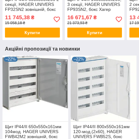
секції, HAGER UNIVERS
3 секції, HAGER UNIVERS
2 се
FP32SN2 зовнішній, бокс
FP93SN2, бокс Хагер
FP92
Хагер настінний, шафа
настінний, шафа метал
наст
11 745,38
16 671,67
13 
₴
₴
метал (rozetka)
(rozetka)
(roz
15 058,18 ₴
21 373,93 ₴
17 19
Купити
Купити
Акційні пропозиції та новинки
–22%
–22%
Щит IP44/II 650x550x161мм
Щит IP44/II 800x550x161мм
104мод. HAGER UNIVERS
120-мод.(2x60), HAGER
FWB42M2 зовнішній, бокс
UNIVERS FWB52S, бокс