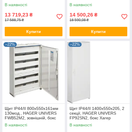
Хагер настінний, шафа
Хагер настінний, шафа
В наявності
В наявності
метал (rozetka)
метал (rozetka)
13 719,23
14 500,26
₴
₴
17 588,75 ₴
18 590,08 ₴
Купити
Купити
–22%
–22%
Щит IP44/II 800x550x161мм
Щит IP44/II 1400x550x205, 2
130мод., HAGER UNIVERS
секції, HAGER UNIVERS
FWB52M2, зовнішній, бокс
FP92SN2, бокс Хагер
Хагер настінний, шафа
настінний, шафа метал
В наявності
В наявності
метал rozetka
(rozetka)