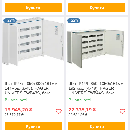
Купити
Купити
–22%
–22%
Щит IP44/II 650x800x161мм
Щит IP44/II 650x1050x161мм
144мод.(3x48), HAGER
192-мод.(4x48), HAGER
UNIVERS FWB43S, бокс
UNIVERS FWB44S, бокс
Хагер настінний, шафа
Хагер настінний, шафа
В наявності
В наявності
метал (rozetka)
метал (rozetka)
19 945,20
22 335,19
₴
₴
25 570,77 ₴
28 634,86 ₴
Купити
Купити