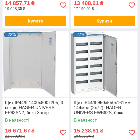
14 857,71
13 408,21
₴
₴
19 048,35 ₴
17 190,01 ₴
Купити
Купити
–22%
–22%
Щит IP44/II 1400x800x205, 3
Щит IP44/II 950x550x161мм
секції, HAGER UNIVERS
144мод.(2x72), HAGER
FP93SN2, бокс Хагер
UNIVERS FWB62S, бокс
настінний, шафа метал
Хагер настінний, шафа
В наявності
В наявності
(rozetka)
метал (rozetka)
16 671,67
15 238,81
₴
₴
21 373,93 ₴
19 536,94 ₴