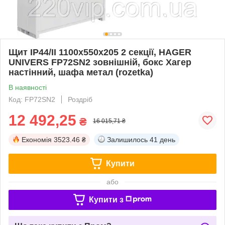
Щит IP44/II 1100x550x205 2 секції, HAGER
UNIVERS FP72SN2 зовнішній, бокс Хагер
настінний, шафа метал (rozetka)
В наявності
Код: FP72SN2
Роздріб
12 492,25
₴
16 015,71 ₴
Економія
3523.46 ₴
Залишилось
41 день
Купити
або
Купити з