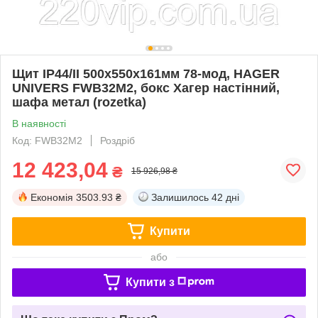
Щит IP44/II 500x550x161мм 78-мод, HAGER
UNIVERS FWB32M2, бокс Хагер настінний,
шафа метал (rozetka)
В наявності
Код: FWB32M2
Роздріб
12 423,04
₴
15 926,98 ₴
Економія
3503.93 ₴
Залишилось
42 дні
Купити
або
Купити з