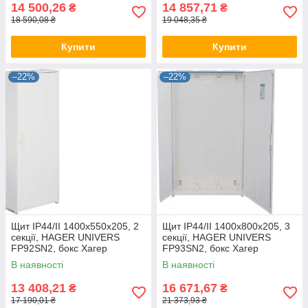
14 500,26
14 857,71
₴
₴
18 590,08 ₴
19 048,35 ₴
Купити
Купити
–22%
–22%
Щит IP44/II 1400x550x205, 2
Щит IP44/II 1400x800x205, 3
секції, HAGER UNIVERS
секції, HAGER UNIVERS
FP92SN2, бокс Хагер
FP93SN2, бокс Хагер
настінний, шафа метал
настінний, шафа метал
В наявності
В наявності
(rozetka)
(rozetka)
13 408,21
16 671,67
₴
₴
17 190,01 ₴
21 373,93 ₴