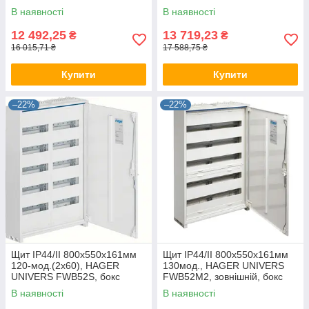
Хагер настінний, шафа
Хагер настінний, шафа
В наявності
В наявності
метал (rozetka)
метал (rozetka)
12 492,25
13 719,23
₴
₴
16 015,71 ₴
17 588,75 ₴
Купити
Купити
–22%
–22%
Щит IP44/II 800x550x161мм
Щит IP44/II 800x550x161мм
120-мод.(2x60), HAGER
130мод., HAGER UNIVERS
UNIVERS FWB52S, бокс
FWB52M2, зовнішній, бокс
Хагер настінний, шафа
Хагер настінний, шафа
В наявності
В наявності
метал (rozetka)
метал rozetka