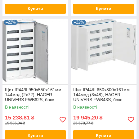
Купити
Купити
–22%
–22%
Щит IP44/II 950x550x161мм
Щит IP44/II 650x800x161мм
144мод.(2x72), HAGER
144мод.(3x48), HAGER
UNIVERS FWB62S, бокс
UNIVERS FWB43S, бокс
Хагер настінний, шафа
Хагер настінний, шафа
В наявності
В наявності
метал (rozetka)
метал (rozetka)
15 238,81
19 945,20
₴
₴
19 536,94 ₴
25 570,77 ₴
Купити
Купити