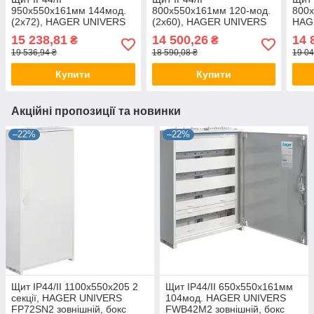
950x550x161мм 144мод.
800x550x161мм 120-мод.
800x
(2x72), HAGER UNIVERS
(2x60), HAGER UNIVERS
HAG
FWB62S, бокс Хагер
FWB52S, бокс Хагер
FWB5
15 238,81
14 500,26
14 
₴
₴
настінний, шафа метал
настінний, шафа метал
Хаге
19 536,94 ₴
18 590,08 ₴
19 04
(rozetka)
(rozetka)
мета
Купити
Купити
Акційні пропозиції та новинки
–22%
–22%
Щит IP44/II 1100x550x205 2
Щит IP44/II 650x550x161мм
секції, HAGER UNIVERS
104мод. HAGER UNIVERS
FP72SN2 зовнішній, бокс
FWB42M2 зовнішній, бокс