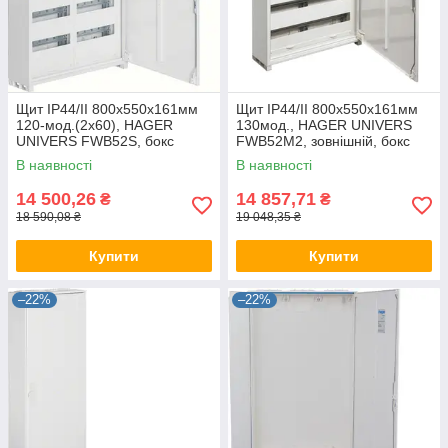
Щит IP44/II 800x550x161мм
Щит IP44/II 800x550x161мм
120-мод.(2x60), HAGER
130мод., HAGER UNIVERS
UNIVERS FWB52S, бокс
FWB52M2, зовнішній, бокс
Хагер настінний, шафа
Хагер настінний, шафа
В наявності
В наявності
метал (rozetka)
метал rozetka
14 500,26
14 857,71
₴
₴
18 590,08 ₴
19 048,35 ₴
Купити
Купити
–22%
–22%