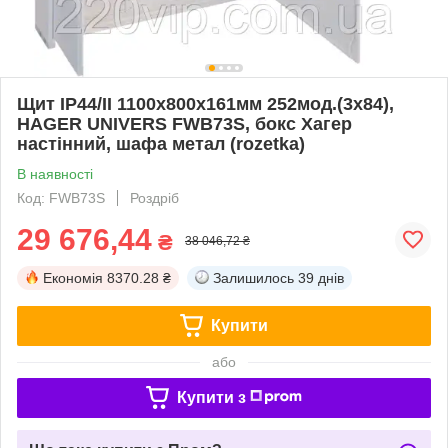
Щит IP44/II 1100x800x161мм 252мод.(3x84),
HAGER UNIVERS FWB73S, бокс Хагер
настінний, шафа метал (rozetka)
В наявності
Код: FWB73S
Роздріб
29 676,44
₴
38 046,72 ₴
Економія
8370.28 ₴
Залишилось
39 днів
Купити
або
Купити з