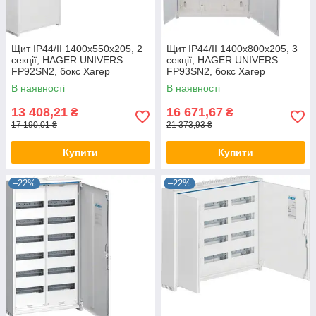
Щит IP44/II 1400x550x205, 2
Щит IP44/II 1400x800x205, 3
секції, HAGER UNIVERS
секції, HAGER UNIVERS
FP92SN2, бокс Хагер
FP93SN2, бокс Хагер
настінний, шафа метал
настінний, шафа метал
В наявності
В наявності
(rozetka)
(rozetka)
13 408,21
16 671,67
₴
₴
17 190,01 ₴
21 373,93 ₴
Купити
Купити
–22%
–22%