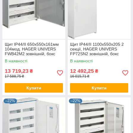
Щит IP44/II 650x550x161мм
Щит IP44/II 1100x550x205 2
104мод. HAGER UNIVERS
секції, HAGER UNIVERS
FWB42M2 зовнішній, бокс
FP72SN2 зовнішній, бокс
Хагер настінний, шафа
Хагер настінний, шафа
В наявності
В наявності
метал (rozetka)
метал (rozetka)
13 719,23
12 492,25
₴
₴
17 588,75 ₴
16 015,71 ₴
Купити
Купити
–22%
–22%