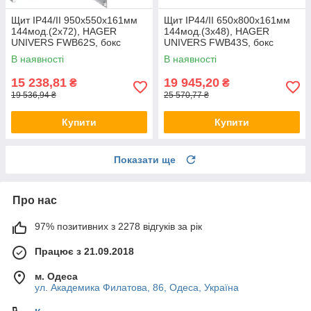
Щит IP44/II 950x550x161мм
Щит IP44/II 650x800x161мм
144мод.(2x72), HAGER
144мод.(3x48), HAGER
UNIVERS FWB62S, бокс
UNIVERS FWB43S, бокс
Хагер настінний, шафа
Хагер настінний, шафа
В наявності
В наявності
метал (rozetka)
метал (rozetka)
15 238,81
19 945,20
₴
₴
19 536,94 ₴
25 570,77 ₴
Купити
Купити
Показати ще
Про нас
97% позитивних з 2278 відгуків за рік
Працює з 21.09.2018
м. Одеса
ул. Академика Филатова, 86, Одеса, Україна