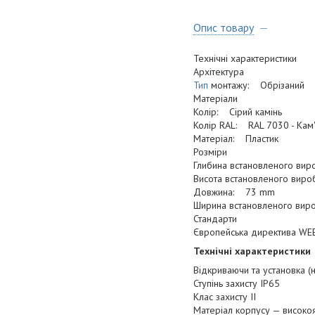
Опис товару
Технічні характеристики
Архітектура
Тип
монтажу: Обрізаний
Матеріали
Колір: Сірий камінь
Колір RAL: RAL 7030 - Кам'
Матеріал: Пластик
Розміри
Глибина встановленого ви
Висота встановленого вир
Довжина: 73 mm
Ширина встановленого ви
Стандарти
Європейська директива WE
Технічні характеристики
Відкриваючи та установка (н
Ступінь захисту IP65
Клас захисту II
Матеріал корпусу — високоя