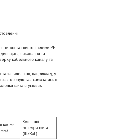
отовленні
атискні та гвинтові клеми PE
дині щита, паковання та
верху кабельного каналу та
та запиленістю, наприклад, у
ї застосовуються самозатискні
оболонки щита в умовах
Зовнішні
ві клеми
розміри щита
 мм2
(ШхВхГ)