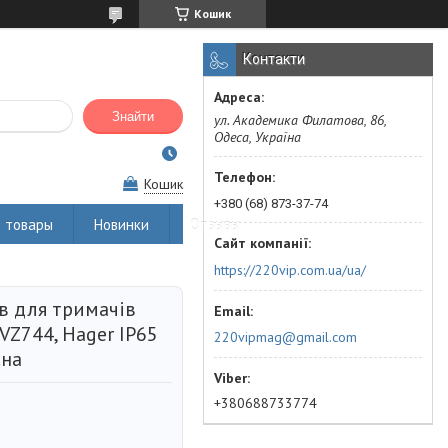
Кошик
Контакти
Знайти
ул. Академика Филатова, 86,
Одеса, Україна
Кошик
+380 (68) 873-37-74
 товары
Новинки
Отзывы
https://220vip.com.ua/ua/
в для тримачів
VZ744, Hager IP65
220vipmag@gmail.com
сна
+380688733774