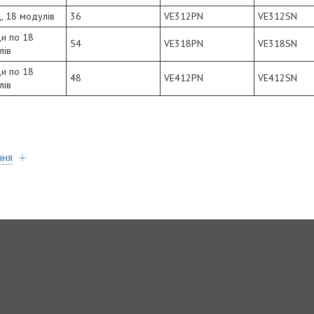
, 18 модулів
36
VE312PN
VE312SN
ди по 18
54
VE318PN
VE318SN
лів
ди по 18
48
VE412PN
VE412SN
лів
ння