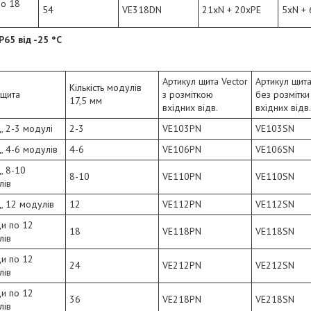
по 18
54
VE318DN
21xN + 20xPE
5xN + 
P65 від -25 °C
Артикул щита Vector
Артикул щита
Кількість модулів
 щита
з розміткою
без розмітки
17,5 мм
вхідних відв.
вхідних відв.
, 2-3 модулі
2-3
VE103PN
VE103SN
, 4-6 модулів
4-6
VE106PN
VE106SN
, 8-10
8-10
VE110PN
VE110SN
лів
, 12 модулів
12
VE112PN
VE112SN
ди по 12
18
VE118PN
VE118SN
лів
ди по 12
24
VE212PN
VE212SN
лів
ди по 12
36
VE218PN
VE218SN
лів