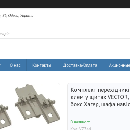
 86, Одеса, Україна
О нас
Контакты
Доставка/Оплата
Акционные
Комплект перехідникі
клем у щитах VECTOR, 
бокс Хагер, шафа наві
В наявності
Код:
VZ744