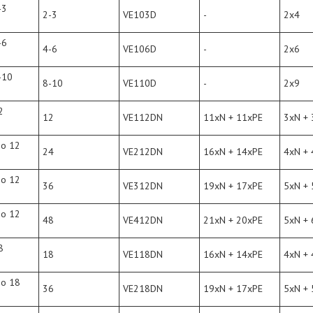
-3
2-3
VE103D
-
2x4
-6
4-6
VE106D
-
2x6
-10
8-10
VE110D
-
2x9
2
12
VE112DN
11xN + 11xPE
3xN + 
по 12
24
VE212DN
16xN + 14xPE
4xN + 
по 12
36
VE312DN
19xN + 17xPE
5xN + 
по 12
48
VE412DN
21xN + 20xPE
5xN + 
8
18
VE118DN
16xN + 14xPE
4xN + 
по 18
36
VE218DN
19xN + 17xPE
5xN + 