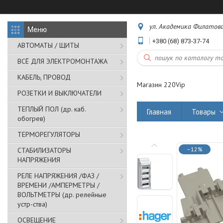
ул. Академика Филатова,
+380 (68) 873-37-74
АВТОМАТЫ / ЩИТЫ
ВСЁ ДЛЯ ЭЛЕКТРОМОНТАЖА
КАБЕЛЬ, ПРОВОД
Магазин 220Vip
РОЗЕТКИ И ВЫКЛЮЧАТЕЛИ
ТЕПЛЫЙ ПОЛ (др. каб.
Главная
Товары
обогрев)
ТЕРМОРЕГУЛЯТОРЫ
–12%
СТАБИЛИЗАТОРЫ
НАПРЯЖЕНИЯ
РЕЛЕ НАПРЯЖЕНИЯ /ФАЗ /
ВРЕМЕНИ /АМПЕРМЕТРЫ /
ВОЛЬТМЕТРЫ (др. релейные
устр-ства)
ОСВЕЩЕНИЕ