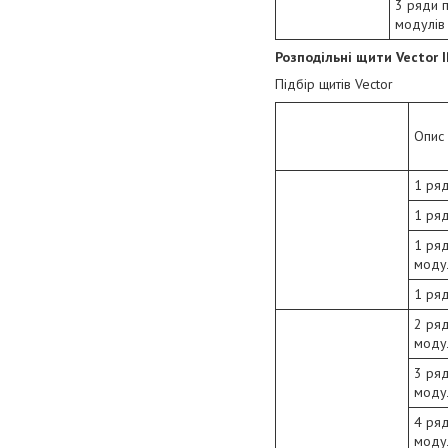
3 ряди 
модулів
Розподільні щити Vector I
Підбір щитів Vector
Опис
1 ряд
1 ряд
1 ряд
моду
1 ряд
2 ря
моду
3 ря
моду
4 ря
моду