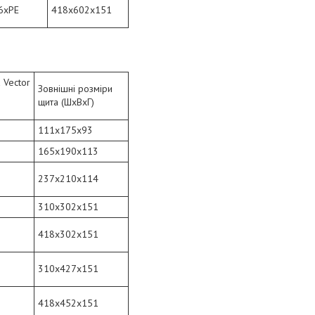
6xPE
418x602x151
 Vector
Зовнішні розміри
щита (ШхВхГ)
111x175x93
165x190x113
237x210x114
310x302x151
418x302x151
310x427x151
418x452x151