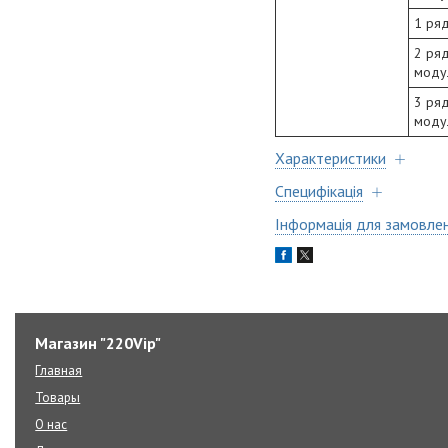
1 ряд
2 ря
моду
3 ря
моду
Характеристики
Специфікація
Інформація для замовле
Магазин "220Vip"
Главная
Товары
О нас