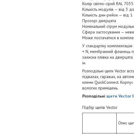
Колір світло-сірий RAL 7035
Кількість модулів — від 3 д
Кількість дин-рейок — від 
Прозорі дверцята
Номінальний струм модульн
Сфера застосування — невел
Може постачатися в комплек
У стандартну комплектацію 
+ N, мембранний фланець пі
захисна плівка на дверцята
ін.
Розподільні щити Vector вс
підвалах, гаражах, на автом
клеми QuickConnect. Корпус 
вологих приміщень.
Розподільні
щити Vector 
Підбір щитів Vector
Опис щи