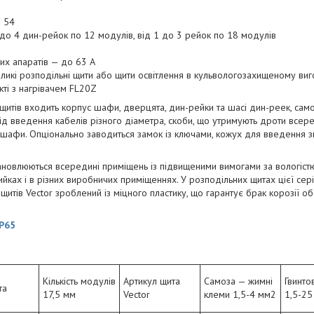
о 54
1 до 4 дин-рейок по 12 модулів, від 1 до 3 рейок по 18 модулів
их апаратів — до 63 А
икі розподільні щити або щити освітлення в кульвологозахищеному виг
ті з нагрівачем FL20Z
щитів входить корпус шафи, дверцята, дин-рейки та шасі дин-реек, самоз
д введення кабелів різного діаметра, скоби, що утримують дроти всере
 шафи. Опціонально заводиться замок із ключами, кожух для введення з
тановлюються всередині приміщень із підвищеними вимогами за вологістю 
ийках і в різних виробничих приміщеннях. У розподільних щитах цієї сері
щитів Vector зроблений із міцного пластику, що гарантує брак корозії 
IP65
Кількість модулів
Артикул щита
Самоза — жимні
Гвинто
та
17,5 мм
Vector
клеми 1,5-4 мм2
1,5-25