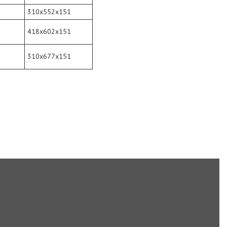
310x552x151
418x602x151
310x677x151