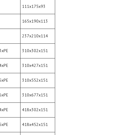
111x175x93
165x190x113
237x210x114
3xPE
310x302x151
4xPE
310x427x151
5xPE
310x552x151
6xPE
310x677x151
4xPE
418x302x151
5xPE
418x452x151