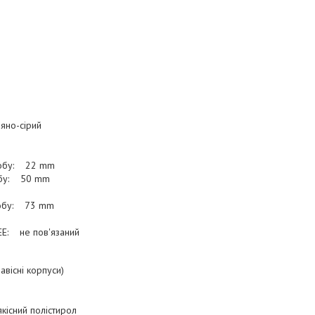
яно-сірий
робу: 22 mm
обу: 50 mm
робу: 73 mm
EE: не пов'язаний
авісні корпуси)
кісний полістирол