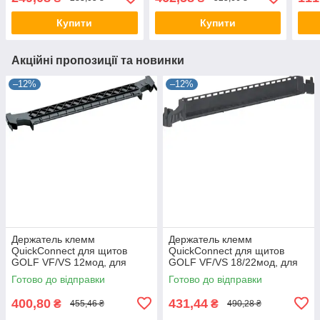
распределительный
розподільна
Купити
Купити
Акційні пропозиції та новинки
–12%
–12%
Держатель клемм
Держатель клемм
QuickConnect для щитов
QuickConnect для щитов
GOLF VF/VS 12мод, для
GOLF VF/VS 18/22мод, для
щита Хагер, бокса, шкафа
щита Хагер, бокса, шкафа
Готово до відправки
Готово до відправки
400,80
431,44
₴
₴
455,46 ₴
490,28 ₴