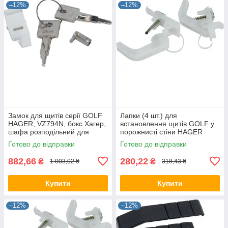
–12%
–12%
Замок для щитів серії GOLF
Лапки (4 шт.) для
HAGER, VZ794N, бокс Хагер,
встановлення щитів GOLF у
шафа розподільний для
порожнисті стіни HAGER
автоматів (Smart Rozetka)
GOLF VZ696N бокс Хагер,
Готово до відправки
Готово до відправки
шафа розподільна
882,66
280,22
₴
₴
1 003,02 ₴
318,43 ₴
Купити
Купити
–12%
–12%