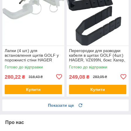
Лапки (4 шт.) для
Перегородки для разводки
встановлення щитів GOLF у
кабеля в щитах GOLF (4шт.)
порожнисті стіни HAGER
HAGER, VZ699N, бокс Хагер,
GOLF VZ696N бокс Хагер,
шкаф распределительный
Готово до відправки
Готово до відправки
шафа (Smart Rozetka)
280,22
249,08
₴
₴
318,43 ₴
283,05 ₴
Купити
Купити
Показати ще
Про нас