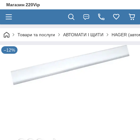
Магазин 220Vip
Товари та послуги
АВТОМАТИ І ЩИТИ
HAGER (автом
–12%