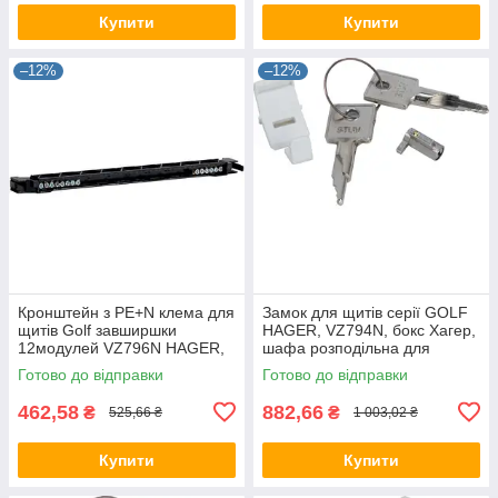
Купити
Купити
–12%
–12%
Кронштейн з PE+N клема для
Замок для щитів серії GOLF
щитів Golf завширшки
HAGER, VZ794N, бокс Хагер,
12модулей VZ796N HAGER,
шафа розподільна для
бокс Хагер, шафа
автоматів
Готово до відправки
Готово до відправки
розподільна
462,58
882,66
₴
₴
525,66 ₴
1 003,02 ₴
Купити
Купити