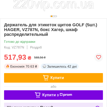
Держатель для этикеток щитов GOLF (5шт.)
HAGER, VZ787N, бокс Хагер, шкаф
распределительный
Готово до відправки
Код: VZ787N
Роздріб
517,93
₴
588,56 ₴
Економія
70.63 ₴
Залишилось
42 дні
Купити
або
Купити з