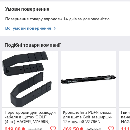
Умови повернення
Повернення товару впродовж 14 днів за домовленістю
Всі умови повернення
Подібні товари компанії
Перегородки для разводки
Кронштейн з PE+N клема
Гвин
кабеля в щитах GOLF
для щитів Golf завширшки
пане
(4шт.) HAGER, VZ699N,
12модулей VZ796N
HAGE
бокс Хагер, шкаф
HAGER, бокс Хагер, шафа
Хаге
249,08
462,58
111
₴
₴
283,05 ₴
525,66 ₴