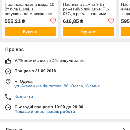
Настільна лампа шкіра 10
Настільна лампа 9 Вт
Наст
Вт біла Luxel, з
рожевий/білий Luxel TL-
акум
регулюванням яскравості
07G, з регулюваннями
+ ор
TL-13B Люксел сенсорна,
яскравості, Люксел
10W 
555,21
616,85
595
₴
₴
світильник лід
сенсорна, світильник лід
Купити
Купити
Про нас
97% позитивних з 2276 відгуків за рік
Працює з 21.09.2018
м. Одеса
ул. Академика Филатова, 86, Одеса, Україна
Контакти
Сьогодні працює з 10:00 до 20:00
Показати весь графік роботи
Про нас