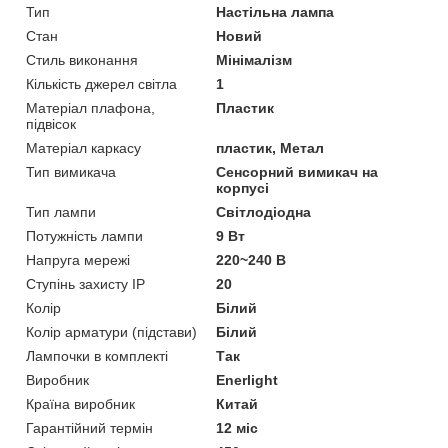
Тип
Настільна лампа
Стан
Новий
Стиль виконання
Мінімалізм
Кількість джерел світла
1
Матеріал плафона,
Пластик
підвісок
Матеріал каркасу
пластик, Метал
Тип вимикача
Сенсорний вимикач на
корпусі
Тип лампи
Світлодіодна
Потужність лампи
9 Вт
Напруга мережі
220~240 В
Ступінь захисту IP
20
Колір
Білий
Колір арматури (підстави)
Білий
Лампочки в комплекті
Так
Виробник
Enerlight
Країна виробник
Китай
Гарантійний термін
12 міс