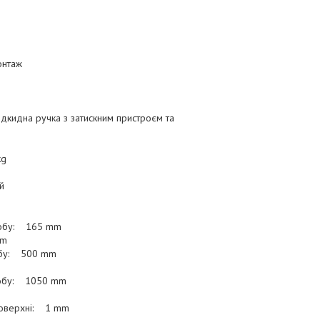
онтаж
дкидна ручка з затискним пристроєм та
kg
й
робу: 165 mm
mm
обу: 500 mm
робу: 1050 mm
 поверхні: 1 mm