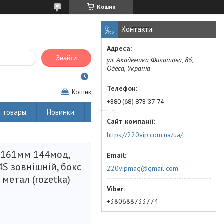
Кошик
Контакти
Знайти
ул. Академика Филатова, 86,
Одеса, Україна
Кошик
+380 (68) 873-37-74
 товары
Новинки
Отзывы
https://220vip.com.ua/ua/
x161мм 144мод,
 зовнішній, бокс
220vipmag@gmail.com
 метал (rozetka)
+380688733774