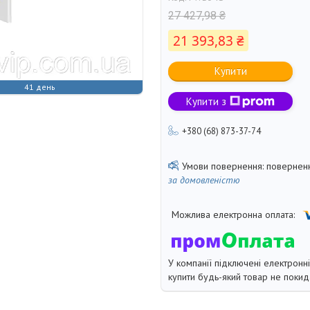
27 427,98 ₴
21 393,83 ₴
Купити
41 день
Купити з
+380 (68) 873-37-74
поверненн
за домовленістю
У компанії підключені електронн
купити будь-який товар не покид