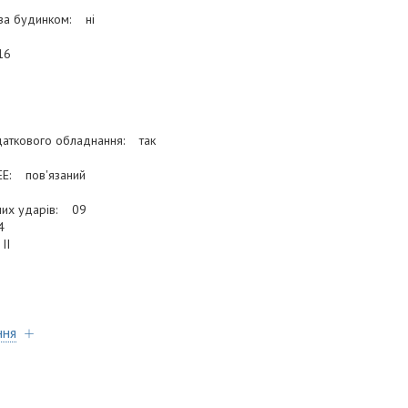
оза будинком: ні
16
даткового обладнання: так
EE: пов'язаний
чних ударів: 09
4
IІ
ння