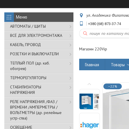
ул. Академика Филатова,
+380 (68) 873-37-74
АВТОМАТЫ / ЩИТЫ
ВСЁ ДЛЯ ЭЛЕКТРОМОНТАЖА
КАБЕЛЬ, ПРОВОД
Магазин 220Vip
РОЗЕТКИ И ВЫКЛЮЧАТЕЛИ
ТЕПЛЫЙ ПОЛ (др. каб.
Главная
Товары
обогрев)
ТЕРМОРЕГУЛЯТОРЫ
–22%
СТАБИЛИЗАТОРЫ
НАПРЯЖЕНИЯ
РЕЛЕ НАПРЯЖЕНИЯ /ФАЗ /
ВРЕМЕНИ /АМПЕРМЕТРЫ /
ВОЛЬТМЕТРЫ (др. релейные
устр-ства)
ОСВЕЩЕНИЕ