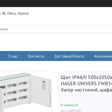
 86, Одеса, Україна
О нас
Контакты
Доставка/Оплата
Акционные
Щит IP44/II 500x1050
HAGER UNIVERS FWB34S
Хагер настінний, шафа
В наявності
Код:
FWB34S