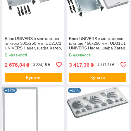
Блок UNIVERS з монтажною
Блок UNIVERS з монтажною
плитою 300x250 мм, UD21C1
плитою 450x250 мм, UD31C1
UNIVERS Hager, шафа Хагер,
UNIVERS Hager, шафа Хагер,
бокс
бокс
В наявності
В наявності
2 676,04
3 417,36
₴
₴
3 224,15 ₴
4 117,31 ₴
Купити
Купити
–17%
–17%