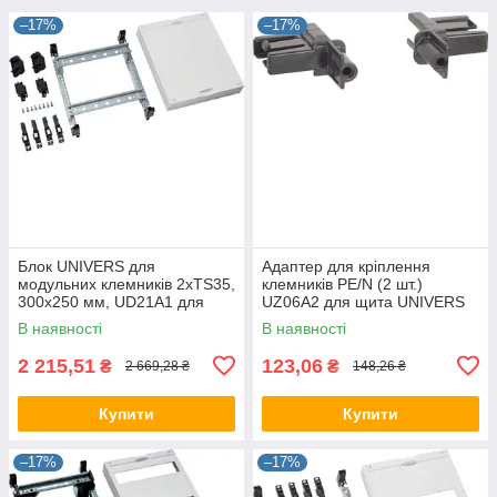
–17%
–17%
Блок UNIVERS для
Адаптер для кріплення
модульних клемників 2хTS35,
клемників PE/N (2 шт.)
300x250 мм, UD21A1 для
UZ06A2 для щита UNIVERS
щита UNIVERS Hager, шафи
Hager, шафи Хагер, бокса
В наявності
В наявності
Хагер, бокса
2 215,51
123,06
₴
₴
2 669,28 ₴
148,26 ₴
Купити
Купити
–17%
–17%