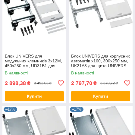
Блок UNIVERS для
Блок UNIVERS для корпусних
модульних клемників 3х12М,
автоматів х160, 300х250 мм,
450x250 мм, UD31B1 для
UK21A3 для щита UNIVERS
щита UNIVERS Hager, шафи
Hager, шафи Хагер, бокса
В наявності
В наявності
Хагер, бокса
2 898,38
2 797,70
₴
₴
3 492,03 ₴
3 370,72 ₴
Купити
Купити
–17%
–17%