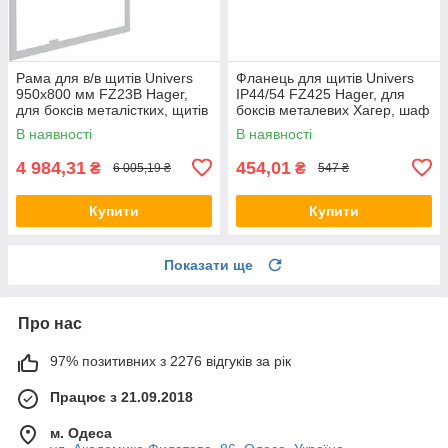
Рама для в/в щитів Univers
Фланець для щитів Univers
950x800 мм FZ23B Hager,
IP44/54 FZ425 Hager, для
для боксів металістких, щитів
боксів металевих Хагер, шаф
Хагер
В наявності
В наявності
4 984,31
454,01
₴
₴
6 005,19 ₴
547 ₴
Купити
Купити
Показати ще
Про нас
97% позитивних з 2276 відгуків за рік
Працює з 21.09.2018
м. Одеса