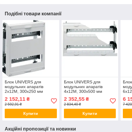
Подібні товари компанії
Блок UNIVERS для
Блок UNIVERS для
Бло
модульних апаратів
модульних апаратів
моду
2х12М, 300x250 мм
4х12М, 300x500 мм
6х12
UD21B1 UNIVERS Hager,
UD22B3 UNIVERS Hager,
UD2
2 152,11
2 352,55
6 1
₴
₴
шафа Хагер, бокс
шафа Хагер, бокс, щит
шафа
2 592,91 ₴
2 834,40 ₴
7 420
Купити
Купити
Акційні пропозиції та новинки