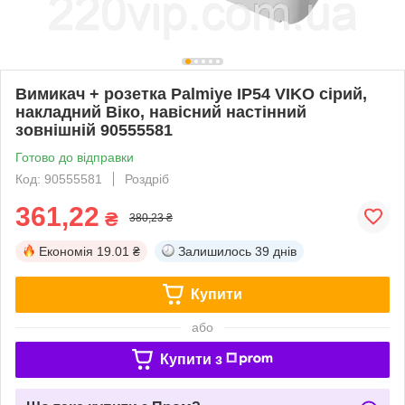
Вимикач + розетка Palmiye IP54 VIKO сірий,
накладний Віко, навісний настінний
зовнішній 90555581
Готово до відправки
Код: 90555581
Роздріб
361,22
₴
380,23 ₴
Економія
19.01 ₴
Залишилось
39 днів
Купити
або
Купити з