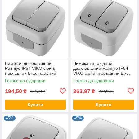
Вимикач двоклавішний
Вимикач прохідний
Palmiye IP54 VIKO сірий,
двоклавішний Palmiye IP54
накладний Віко, навісний
VIKO сірий, накладний Віко,
настінний зовнішній
настінний зовнішній
Готово до відправки
Готово до відправки
90555502
90555517
194,50
263,97
₴
₴
204,74 ₴
277,86 ₴
Купити
Купити
–5%
–5%