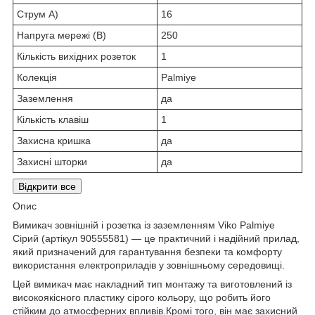
Струм А)
16
Напруга мережі (В)
250
Кількість вихідних розеток
1
Колекція
Palmiye
Заземлення
да
Кількість клавіш
1
Захисна кришка
да
Захисні шторки
да
Відкрити все
Опис
Вимикач зовнішній і розетка із заземленням Viko Palmiye
Сірий (артікул 90555581) — це практичний і надійний прилад,
який призначений для гарантування безпеки та комфорту
використання електроприладів у зовнішньому середовищі.
Цей вимикач має накладний тип монтажу та виготовлений із
високоякісного пластику сірого кольору, що робить його
стійким до атмосферних впливів.Кромі того, він має захисний