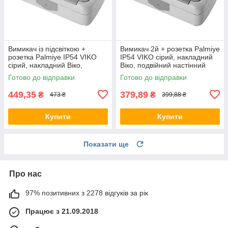
Вимикач із підсвіткою +
Вимикач 2й + розетка Palmiye
розетка Palmiye IP54 VIKO
IP54 VIKO сірий, накладний
сірий, накладний Віко,
Віко, подвійний настінний
настінний зовнішній
зовнішній 90555582
Готово до відправки
Готово до відправки
90555599
449,35
379,89
₴
₴
473 ₴
399,88 ₴
Купити
Купити
Показати ще
Про нас
97% позитивних з 2278 відгуків за рік
Працює з 21.09.2018