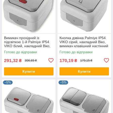
Вимикач прохідний із
Кнопка дзвінка Palmiye IP54
підсвіткою 1-й Palmiye IP54
VIKO сірий, накладний Віко,
VIKO білий, накладний Віко,
вимикач клавішний настінний
настінний зовнішній
зовнішній 90555506
Готово до відправки
Готово до відправки
90555563
291,32
170,19
₴
₴
306,65 ₴
179,15 ₴
Купити
Купити
–5%
–5%