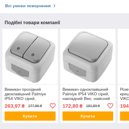
Всі умови повернення
Подібні товари компанії
Вимикач прохідний
Вимикач одноклавішний
Розе
двоклавішний Palmiye
Palmiye IP54 VIKO сірий,
криш
IP54 VIKO сірий,
накладний Віко, навісний
VIKO
накладний Віко, настінний
настінний зовнішній
наві
263,97
172,80
194
₴
₴
277,86 ₴
181,89 ₴
зовнішній 90555517
90555501
905
Купити
Купити