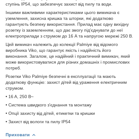
ступінь IP54, що забезпечує захист від пилу та води.
Іншими важливими характеристиками цього вимикача є
уземлення, захисна кришка та шторки, які додатково
гарантують безпеку використання. Прилад має одну вихідну
розетку із заземленням, що дає змогу під'єднувати до неї
електроприлади з струмом до 16 А та напругою мережі 250 В.
Цей вимикач належить до колекції Palmiye від відомого
виробника Viko, що гарантує якість і надійність його
виконання. Загалом, це надійний і практичний вимикач, який
може використовуватися для різних домашніх і промислових
потреб.
Розетки Viko Palmiye безпечні в експлуатації та мають
додаткову функцію: захист дітей від ураження електричним
струмом.
• 16 A, 250 В~
• Система швидкого з'єднання та монтажу
• Опції захисту від дітей, етикетки та кришки
• Захист від вологи та пилу IP54
Приховати