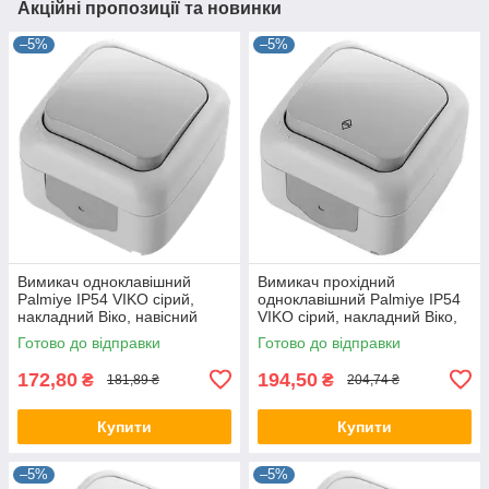
Акційні пропозиції та новинки
–5%
–5%
Вимикач одноклавішний
Вимикач прохідний
Palmiye IP54 VIKO сірий,
одноклавішний Palmiye IP54
накладний Віко, навісний
VIKO сірий, накладний Віко,
настінний зовнішній
настінний зовнішній
Готово до відправки
Готово до відправки
90555501
90555504
172,80
194,50
₴
₴
181,89 ₴
204,74 ₴
Купити
Купити
–5%
–5%