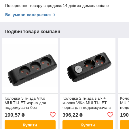
Повернення товару впродовж 14 днів за домовленістю
Всі умови повернення
Подібні товари компанії
Колодка 3 гнізда ViKo
Колодка 2 гнізда з з/к +
Коло
MULTI-LET чорна для
кнопка ViKo MULTI-LET
MUL
подовжувача без
чорна для подовжувача із
подо
заземлення, колодка 3
заземленням, колодка 2
зазе
190,57
396,22
190
₴
₴
гнізда 90132300
гнізда 90138200
гніз
Купити
Купити