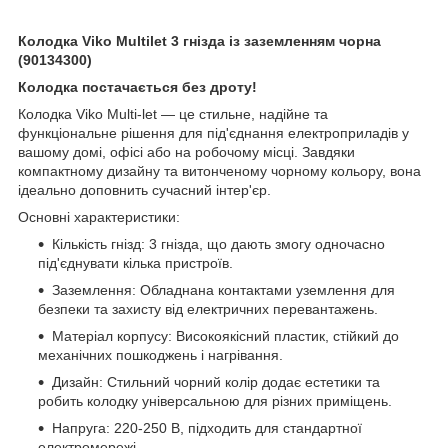
Колодка Viko Multilet 3 гнізда із заземленням чорна
(90134300)
Колодка постачається без дроту!
Колодка Viko Multi-let — це стильне, надійне та
функціональне рішення для під'єднання електроприладів у
вашому домі, офісі або на робочому місці. Завдяки
компактному дизайну та витонченому чорному кольору, вона
ідеально доповнить сучасний інтер'єр.
Основні характеристики:
Кількість гнізд: 3 гнізда, що дають змогу одночасно
під'єднувати кілька пристроїв.
Заземлення: Обладнана контактами уземлення для
безпеки та захисту від електричних перевантажень.
Матеріал корпусу: Високоякісний пластик, стійкий до
механічних пошкоджень і нагрівання.
Дизайн: Стильний чорний колір додає естетики та
робить колодку універсальною для різних приміщень.
Напруга: 220-250 В, підходить для стандартної
електромережі.