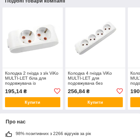
Подібні товари компанії
Колодка 2 гнізда з з/к ViKo
Колодка 4 гнізда ViKo
Коло
MULTI-LET біла для
MULTI-LET для
MULT
подовжувача із
подовжувача без
подо
заземленням, колодка 2
заземлення, колодка 4
зазе
195,14
256,84
190
₴
₴
гнізда 90114200
гнізда 90112400
гніз
Купити
Купити
Про нас
98% позитивних з 2266 відгуків за рік