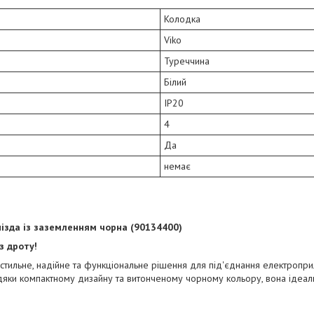
Колодка
Viko
Туреччина
Білий
IP20
4
Да
немає
гнізда із заземленням чорна (90134400)
з дроту!
е стильне, надійне та функціональне рішення для під'єднання електропри
вдяки компактному дизайну та витонченому чорному кольору, вона ідеал