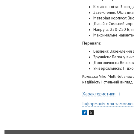
Кількість гнізд: 3 гні
Заземлення: Обладнан
Матеріал корпусу: Вис
Дизайн: Стильний чор
Напруга: 220-250 В, 
Максимальне навантаж
Переваги:
Безпека: Заземлення 
Зручність: Легка у ви
Довговічність: Високо
Універсальність: Підх
Колодка Viko Multi-let знадо
надійність і стильний вигл
Характеристики
Інформація для замовле