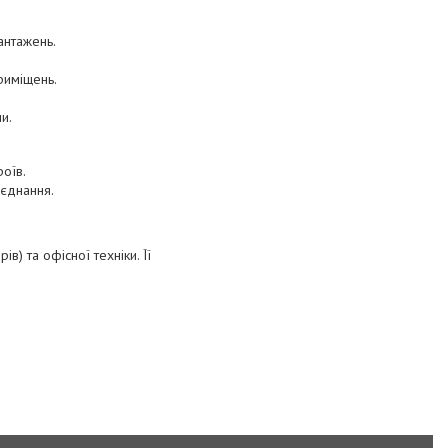
антажень.
риміщень.
и.
оїв.
'єднання.
в) та офісної техніки. Її