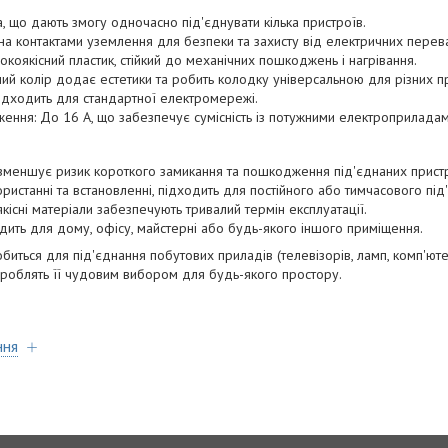
зда, що дають змогу одночасно під'єднувати кілька пристроїв.
а контактами уземлення для безпеки та захисту від електричних перев
окоякісний пластик, стійкий до механічних пошкоджень і нагрівання.
ний колір додає естетики та робить колодку універсальною для різних п
підходить для стандартної електромережі.
ення: До 16 А, що забезпечує сумісність із потужними електроприладам
зменшує ризик короткого замикання та пошкодження під'єднаних пристр
користанні та встановленні, підходить для постійного або тимчасового під
якісні матеріали забезпечують тривалий термін експлуатації.
одить для дому, офісу, майстерні або будь-якого іншого приміщення.
биться для під'єднання побутових приладів (телевізорів, ламп, комп'ютері
яд роблять її чудовим вибором для будь-якого простору.
ння