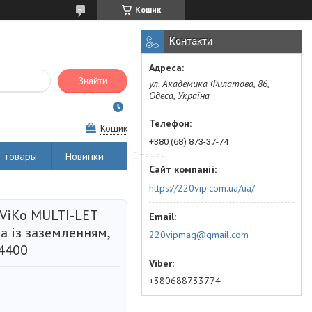
Кошик
Контакти
Знайти
ул. Академика Филатова, 86,
Одеса, Україна
Кошик
+380 (68) 873-37-74
 товары
Новинки
Отзывы
https://220vip.com.ua/ua/
к ViKo MULTI-LET
а із заземленням,
220vipmag@gmail.com
34400
+380688733774