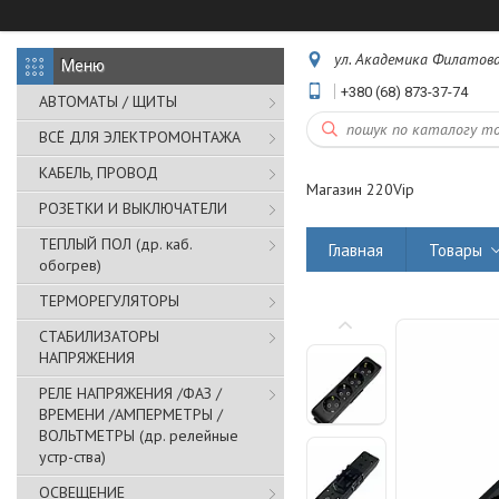
ул. Академика Филатова,
+380 (68) 873-37-74
АВТОМАТЫ / ЩИТЫ
ВСЁ ДЛЯ ЭЛЕКТРОМОНТАЖА
КАБЕЛЬ, ПРОВОД
Магазин 220Vip
РОЗЕТКИ И ВЫКЛЮЧАТЕЛИ
ТЕПЛЫЙ ПОЛ (др. каб.
Главная
Товары
обогрев)
ТЕРМОРЕГУЛЯТОРЫ
СТАБИЛИЗАТОРЫ
НАПРЯЖЕНИЯ
РЕЛЕ НАПРЯЖЕНИЯ /ФАЗ /
ВРЕМЕНИ /АМПЕРМЕТРЫ /
ВОЛЬТМЕТРЫ (др. релейные
устр-ства)
ОСВЕЩЕНИЕ