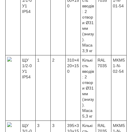
1/1-0
00×15
сть
7035
1-N-
У1
0
вводів
01-54
IP54
: 2
отвор
и Ø31
мм
(знизу
).
Маса
3,9 кг
ЩУ
1
2
310×4
Кількі
RAL
MKM5
1/2-0
20×15
сть
7035
1-N-
У1
0
вводів
02-54
IP54
: 2
отвор
и Ø31
мм
(знизу
).
Маса
5,3 кг
ЩУ
3
3
395×3
Кількі
RAL
MKM5
3/1-0
10×15
сть
7035
1-N-