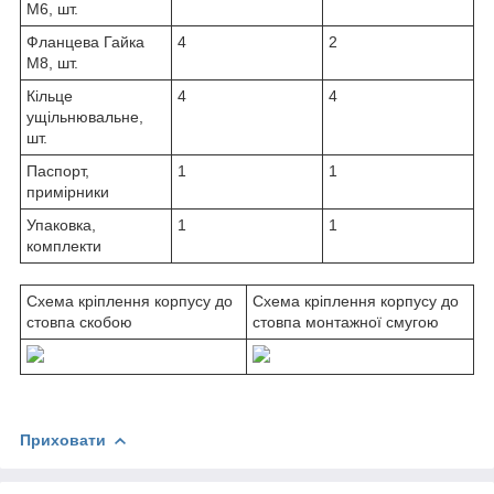
М6, шт.
Фланцева Гайка
4
2
М8, шт.
Кільце
4
4
ущільнювальне,
шт.
Паспорт,
1
1
примірники
Упаковка,
1
1
комплекти
Схема кріплення корпусу до
Схема кріплення корпусу до
стовпа скобою
стовпа монтажної смугою
Приховати