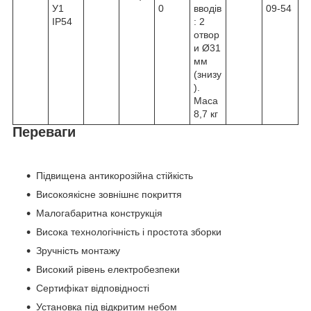
У1
0
вводів
09-54
IP54
: 2
отвор
и Ø31
мм
(знизу
).
Маса
8,7 кг
Переваги
Підвищена антикорозійна стійкість
Високоякісне зовнішнє покриття
Малогабаритна конструкція
Висока технологічність і простота зборки
Зручність монтажу
Високий рівень електробезпеки
Сертифікат відповідності
Установка під відкритим небом