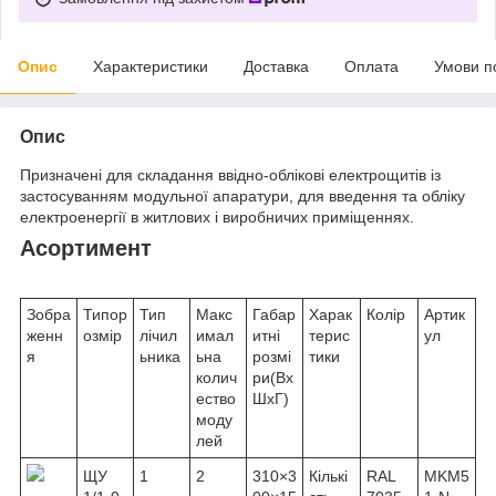
Опис
Характеристики
Доставка
Оплата
Умови п
Опис
Призначені для складання ввідно-облікові електрощитів із
застосуванням модульної апаратури, для введення та обліку
електроенергії в житлових і виробничих приміщеннях.
Асортимент
Зобра
Типор
Тип
Макс
Габар
Харак
Колір
Артик
женн
озмір
лічил
имал
итні
терис
ул
я
ьника
ьна
розмі
тики
колич
ри(Вх
ество
ШхГ)
моду
лей
ЩУ
1
2
310×3
Кількі
RAL
MKM5