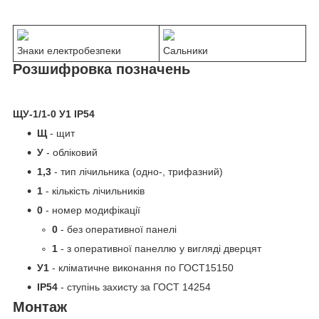
Знаки електробезпеки
Сальники
Розшифровка позначень
ЩУ-1/1-0 У1 IP54
Щ
- щит
У
- обліковий
1,3
- тип лічильника (одно-, трифазний)
1
- кількість лічильників
0
- номер модифікації
0
- без оперативної панелі
1
- з оперативної панеллю у вигляді дверцят
У1
- кліматичне виконання по ГОСТ15150
IP54
- ступінь захисту за ГОСТ 14254
Монтаж