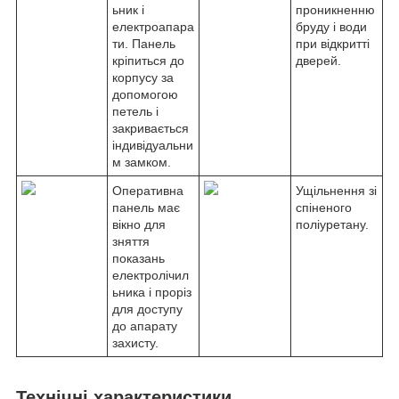
ьник і
проникненню
електроапара
бруду і води
ти. Панель
при відкритті
кріпиться до
дверей.
корпусу за
допомогою
петель і
закривається
індивідуальни
м замком.
Оперативна
Ущільнення зі
панель має
спіненого
вікно для
поліуретану.
зняття
показань
електролічил
ьника і проріз
для доступу
до апарату
захисту.
Технічні характеристики