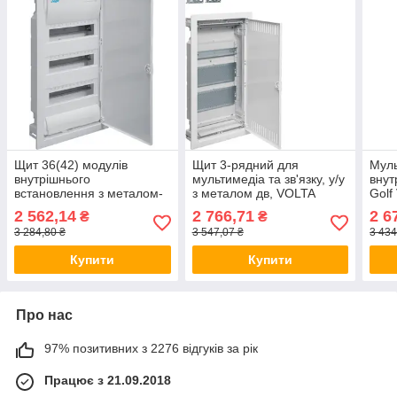
Щит 36(42) модулів
Щит 3-рядний для
Муль
внутрішнього
мультимедіа та зв'язку, у/у
внут
встановлення з металом-
з металом дв, VOLTA
Golf
двом HAGER VOLTA
VU36NWB, бокс Хагер,
Хаге
2 562,14
2 766,71
2 6
₴
₴
VU36UA, бокс Хагер,
шафа розподільна
муль
3 284,80 ₴
3 547,07 ₴
3 434
шафа розподільна
Купити
Купити
Про нас
97% позитивних з 2276 відгуків за рік
Працює з 21.09.2018