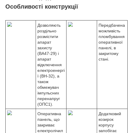
Особливості конструкції
Дозволяють
Передбачена
роздільно
можливість
розмістити
пломбування
апарат
оперативної
захисту
панелі, в
(ВА47-29) і
закритому
апарат
стані.
відключення
електроенергі
ї (ВН-32), а
також
обмежувач
імпульсних
перенапруг
(ОПС1).
Оперативна
Додатковий
панель, що
козирок
закриває
корпусу
електролічил
запобігає