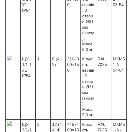
У1
0
вводів
03-54
IP54
: 3
отвор
и Ø31
мм
(знизу
).
Маса
5,0 кг
ЩУ
1
6 (4 і
310×3
Кількі
RAL
MKM5
1/1-1
2)
00×15
сть
7035
1-N-
У1
0
вводів
04-54
IP54
: 2
отвор
и Ø31
мм
(знизу
).
Маса
5,3 кг
ЩУ
3
12 (4,
445×4
Кількі
RAL
MKM5
3/1-1
4, 4)
00×15
сть
7035
1-N-