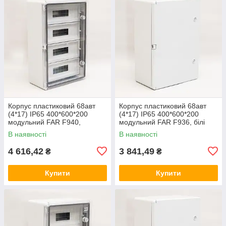
Корпус пластиковий 68авт
Корпус пластиковий 68авт
(4*17) IP65 400*600*200
(4*17) IP65 400*600*200
модульний FAR F940,
модульний FAR F936, білі
прозорі двері, бокс, шафа
двері, бокс, шафа зовнішня
В наявності
В наявності
зовнішня (Smart Rozetka)
(Smart Rozetka)
4 616,42
3 841,49
₴
₴
Купити
Купити