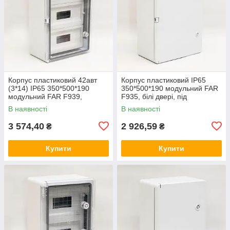
Корпус пластиковий 42авт
Корпус пластиковий IP65
(3*14) IP65 350*500*190
350*500*190 модульний FAR
модульний FAR F939,
F935, білі двері, під
прозорі двері, бокс, шафа
автомати, бокс, шафа
В наявності
В наявності
зовнішня (Smart Rozetka)
зовнішня (Smart Rozetka)
3 574,40
2 926,59
₴
₴
Купити
Купити