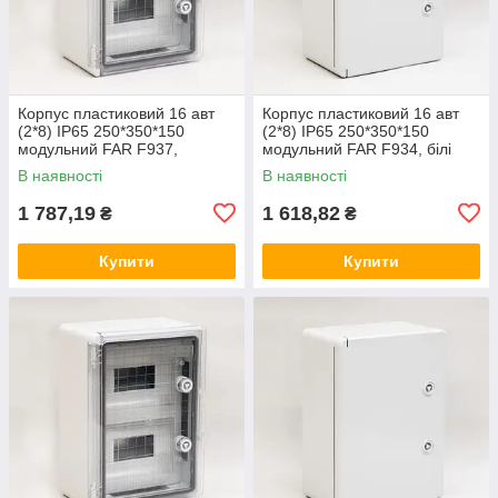
Корпус пластиковий 16 авт
Корпус пластиковий 16 авт
(2*8) IP65 250*350*150
(2*8) IP65 250*350*150
модульний FAR F937,
модульний FAR F934, білі
прозорі двері, бокс, шафа
двері, бокс, шафа зовнішня
В наявності
В наявності
зовнішня (Smart Rozetka)
(Smart Rozetka)
1 787,19
1 618,82
₴
₴
Купити
Купити