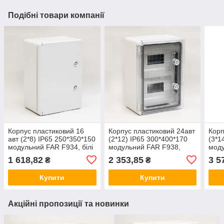
Подібні товари компанії
Корпус пластиковий 16
Корпус пластиковий 24авт
Корп
авт (2*8) IP65 250*350*150
(2*12) IP65 300*400*170
(3*1
модульний FAR F934, білі
модульний FAR F938,
моду
двері, бокс, шафа
прозорі двері, бокс, шафа
проз
1 618,82
2 353,85
3 5
₴
₴
зовнішня
зовнішня
зовн
Купити
Купити
Акційні пропозиції та новинки