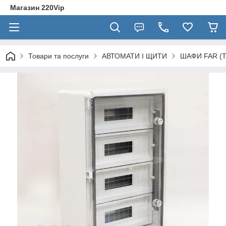
Магазин 220Vip
Товари та послуги
АВТОМАТИ І ЩИТИ
ШАФИ FAR (Тур