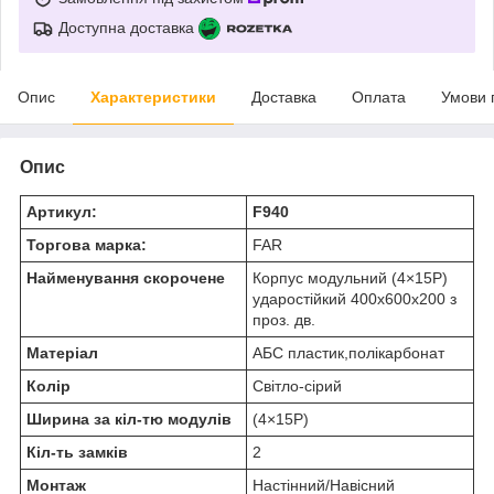
Доступна доставка
Опис
Характеристики
Доставка
Оплата
Умови 
Опис
Артикул:
F940
Торгова марка:
FAR
Найменування скорочене
Корпус модульний (4×15Р)
ударостійкий 400x600x200 з
проз. дв.
Матеріал
АБС пластик,полікарбонат
Колір
Світло-сірий
Ширина за кіл-тю модулів
(4×15Р)
Кіл-ть замків
2
Монтаж
Настінний/Навісний