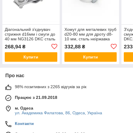
Діагональний з'єднувач
Хомут для металевих труб
З'єд
стрижня d16мм і смуги до
d20-80 мм для дроту d8-
сму
40 мм NG3126 DKC сталь
10 мм, сталь неіржавка
DKC,
гарячого цинкування ДКС
NG3002 DKC ДКС
цинк
268,94
332,88
233
₴
₴
завт
Купити
Купити
Про нас
98% позитивних з 2265 відгуків за рік
Працює з 21.09.2018
м. Одеса
ул. Академика Филатова, 86, Одеса, Україна
Контакти