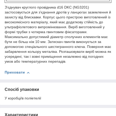
З'єднувач круглого провідника d16 DKC (NG3201)
застосовується для з'єднання дротів у ланцюгах заземлення й
захисту від блискавки. Корпус цього пристрою виготовлений із
високоякісного матеріалу, який має додаткову стійкість до
ультрафіолетового випромінювання. Виріб виготовлений у
формі трубки з чотирма гвинтовим фіксаторами.
Максимально допустимий діаметр сполучних елементів має
бути не більш ніж 10 мм. Затискач гвинтів виконується за
допомогою спеціального шестигранного ключа. Поверхня має
забарвлення кольору металіка. Розташовувати виріб можна як
усередині, так і зовні приміщення незалежно від погодних
умов або температурних перепадів.
Приховати
Спосіб упаковки
У коробці/в поліетелії
Характеристики