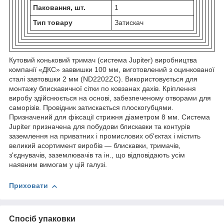
Паковання, шт.
1
Тип товару
Затискач
Кутовий коньковий тримач (система Jupiter) виробництва
компанії «ДКС» заввишки 100 мм, виготовлений з оцинкованої
сталі завтовшки 2 мм (ND2202ZC). Використовується для
монтажу блискавичної сітки по ковзанах дахів. Кріплення
виробу здійснюється на основі, забезпеченому отворами для
саморізів. Провідник затискається плоскогубцями.
Призначений для фіксації стрижня діаметром 8 мм. Система
Jupiter призначена для побудови блискавки та контурів
заземлення на приватних і промислових об'єктах і містить
великий асортимент виробів — блискавки, тримачів,
з'єднувачів, заземлювачів та ін., що відповідають усім
наявним вимогам у цій галузі.
Приховати
Спосіб упаковки