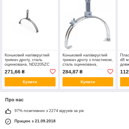
Коньковий напівкруглий
Коньковий напівкруглий
Плас
тримач дроту, сталь
тримач дроту з пластиком,
d8 м
оцинкована, ND2205ZC
сталь оцинкована,
довж
DKC ДКС
ND2204ZC DKC ДКС
оци
271,66
284,87
112
₴
₴
DKC
Купити
Купити
Про нас
97% позитивних з 2274 відгуків за рік
Працює з 21.09.2018