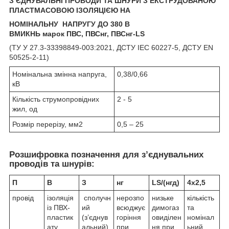
З’ЄДНУВАЛЬНІ ПРОВОДИ ТА ШНУРИ
З ЕКСТРУДОВАНОЮ
ПЛАСТМАСОВОЮ ІЗОЛЯЦІЄЮ НА
НОМІНАЛЬНУ
НАПРУГУ ДО 380 В
ВМИКНЬ марок
ПВС,
ПВС
нг,
ПВС
нг-L
S
(ТУ У 27.3-33398849-003:2021, ДСТУ IEC 60227-5, ДСТУ EN
50525-2-11)
Номінальна змінна напруга,
0,38/0,66
кВ
Кількість струмопровідних
2 - 5
жил, од
Розмір перерізу, мм
2
0,5 – 25
Розшифровка позначення для з’єднувальних
проводів та шнурів:
П
В
З
нг
LS/(нгд)
4x2,5
провід
ізоляція
сполучн
нерозпо
низьке
кількість
із ПВХ-
ий
всюджує
димогаз
та
пластик
(з’єднув
горіння
овиділен
номінал
ату
альний)
при
ня при
ьний