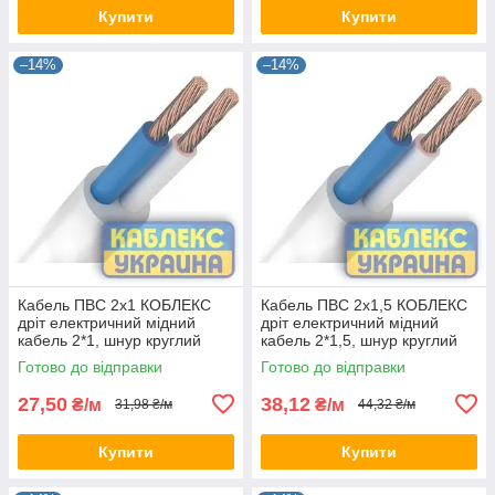
Купити
Купити
–14%
–14%
Кабель ПВС 2х1 КОБЛЕКС
Кабель ПВС 2х1,5 КОБЛЕКС
дріт електричний мідний
дріт електричний мідний
кабель 2*1, шнур круглий
кабель 2*1,5, шнур круглий
KUc31-121 (на відріз)
KUc31-1215 (на відріз)
Готово до відправки
Готово до відправки
27,50
38,12
₴/м
₴/м
31,98 ₴/м
44,32 ₴/м
Купити
Купити