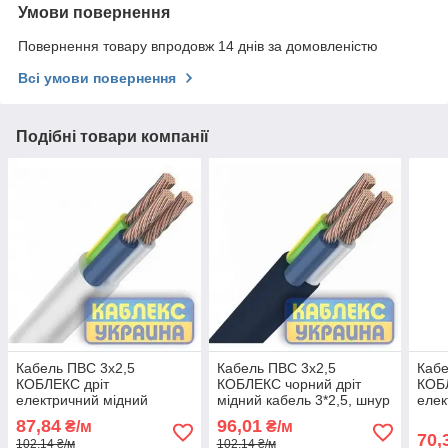
Умови повернення
Повернення товару впродовж 14 днів за домовленістю
Всі умови повернення
Подібні товари компанії
Кабель ПВС 3х2,5
Кабель ПВС 3х2,5
Кабе
КОБЛЕКС дріт
КОБЛЕКС чорний дріт
КОБ
електричний мідний
мідний кабель 3*2,5, шнур
елек
кабель 3*2,5, шнур
круглий KUc31b-1325 (на
кабе
87,84
96,01
₴/м
₴/м
круглий KUc31-1325 (на
відрізн)
круг
70,
102,14 ₴/м
102,14 ₴/м
відрізн)
відрі