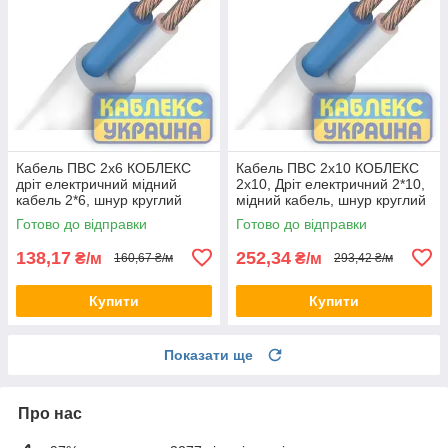
Кабель ПВС 2х6 КОБЛЕКС
Кабель ПВС 2х10 КОБЛЕКС
дріт електричний мідний
2х10, Дріт електричний 2*10,
кабель 2*6, шнур круглий
мідний кабель, шнур круглий
KUc31-126 (на відріз)
KUc31-1210 (на відріз)
Готово до відправки
Готово до відправки
138,17
252,34
₴/м
₴/м
160,67 ₴/м
293,42 ₴/м
Купити
Купити
Показати ще
Про нас