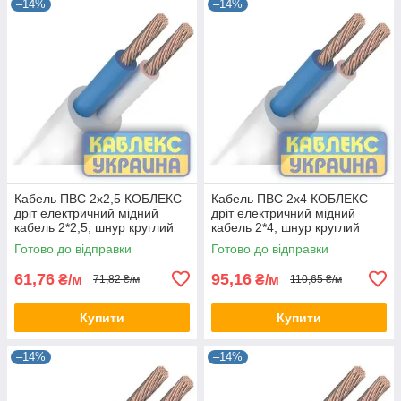
–14%
–14%
Кабель ПВС 2х2,5 КОБЛЕКС
Кабель ПВС 2х4 КОБЛЕКС
дріт електричний мідний
дріт електричний мідний
кабель 2*2,5, шнур круглий
кабель 2*4, шнур круглий
KUc31-1225 (на відріз)
KUc31-124 (на відріз)
Готово до відправки
Готово до відправки
61,76
95,16
₴/м
₴/м
71,82 ₴/м
110,65 ₴/м
Купити
Купити
–14%
–14%