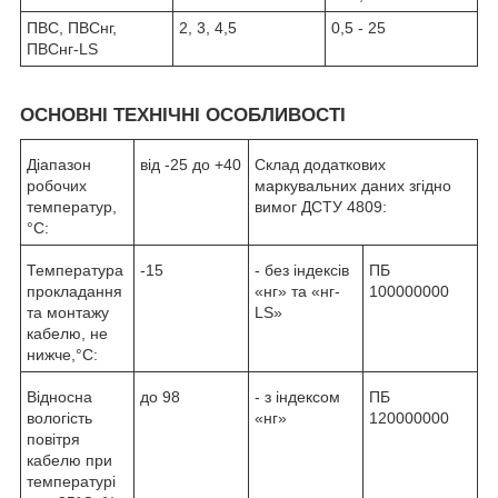
ПВС, ПВСнг,
2, 3, 4,5
0,5 - 25
ПВСнг-LS
ОСНОВНІ ТЕХНІЧНІ ОСОБЛИВОСТІ
Діапазон
від -25 до +40
Склад додаткових
робочих
маркувальних даних згідно
температур,
вимог ДСТУ 4809:
°С:
Температура
-15
- без індексів
ПБ
прокладання
«нг» та «нг-
100000000
та монтажу
LS»
кабелю, не
нижче,°С:
Відносна
до 98
- з індексом
ПБ
вологість
«нг»
120000000
повітря
кабелю при
температурі