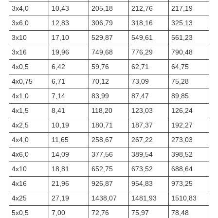
3х4,0
10,43
205,18
212,76
217,19
3х6,0
12,83
306,79
318,16
325,13
3х10
17,10
529,87
549,61
561,23
3х16
19,96
749,68
776,29
790,48
4х0,5
6,42
59,76
62,71
64,75
4х0,75
6,71
70,12
73,09
75,28
4х1,0
7,14
83,99
87,47
89,85
4х1,5
8,41
118,20
123,03
126,24
4х2,5
10,19
180,71
187,37
192,27
4х4,0
11,65
258,67
267,22
273,03
4х6,0
14,09
377,56
389,54
398,52
4х10
18,81
652,75
673,52
688,64
4х16
21,96
926,87
954,83
973,25
4х25
27,19
1438,07
1481,93
1510,83
5х0,5
7,00
72,76
75,97
78,48