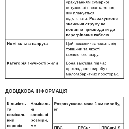
урахуванням сумарної
потужності навантаження,
яку планується
підключати.
Розрахункове
значення струму не
повинно призводити до
перегрівання кабелю.
Номінальна напруга
Цей показник залежить від
товщини та якості
ізолюючого шару.
Категорія гнучкості жили
Вона важлива під час
прокладання виробу в
малогабаритних просторах.
ДОВІДКОВА ІНФОРМАЦІЯ
Кількість
Номіналь
Розрахункова маса 1 км виробу,
та
ні
кг
номіналь
зовнішні
ний
розміри,
переріз
мм
ПВС
ПВСнг
ПВСнг-LS