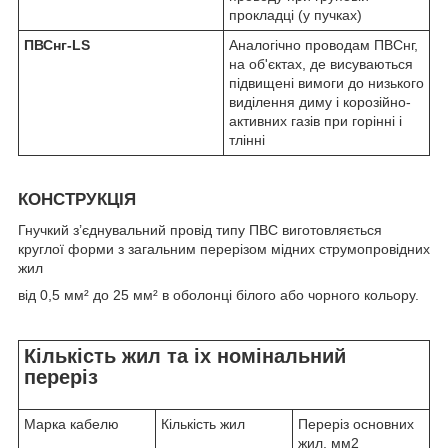
прокладці (у пучках)
ПВСнг-LS
Аналогічно проводам ПВСнг,
на об'єктах, де висуваються
підвищені вимоги до низького
виділення диму і корозійно-
активних газів при горінні і
тлінні
КОНСТРУКЦІЯ
Гнучкий з’єднувальний провід типу ПВС виготовляється
круглої форми з загальним перерізом мідних струмопровідних
жил
від 0,5 мм² до 25 мм² в оболонці білого або чорного кольору.
Кількість жил та іх номінальний
переріз
Марка кабелю
Кількість жил
Переріз основних
жил, мм
2