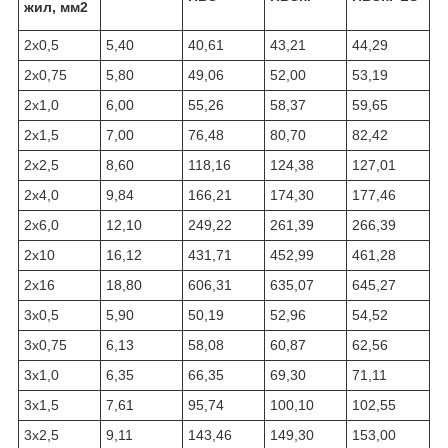
жил, мм
2
2х0,5
5,40
40,61
43,21
44,29
2х0,75
5,80
49,06
52,00
53,19
2х1,0
6,00
55,26
58,37
59,65
2х1,5
7,00
76,48
80,70
82,42
2х2,5
8,60
118,16
124,38
127,01
2х4,0
9,84
166,21
174,30
177,46
2х6,0
12,10
249,22
261,39
266,39
2х10
16,12
431,71
452,99
461,28
2х16
18,80
606,31
635,07
645,27
3х0,5
5,90
50,19
52,96
54,52
3х0,75
6,13
58,08
60,87
62,56
3х1,0
6,35
66,35
69,30
71,11
3х1,5
7,61
95,74
100,10
102,55
3х2,5
9,11
143,46
149,30
153,00