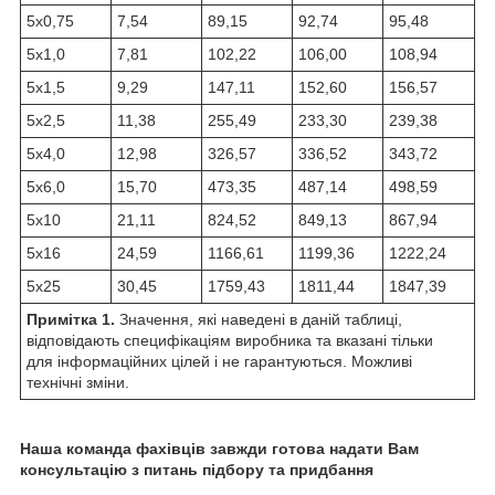
5х0,75
7,54
89,15
92,74
95,48
5х1,0
7,81
102,22
106,00
108,94
5х1,5
9,29
147,11
152,60
156,57
5х2,5
11,38
255,49
233,30
239,38
5х4,0
12,98
326,57
336,52
343,72
5х6,0
15,70
473,35
487,14
498,59
5х10
21,11
824,52
849,13
867,94
5х16
24,59
1166,61
1199,36
1222,24
5х25
30,45
1759,43
1811,44
1847,39
Примітка 1.
Значення, які наведені в даній таблиці,
відповідають специфікаціям виробника та вказані тільки
для інформаційних цілей і не гарантуються. Можливі
технічні зміни.
Наша команда фахівців завжди готова надати Вам
консультацію з питань підбору та придбання