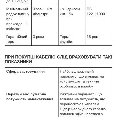
до +35°С, %:
Мінімальний
3 зовнішніх
- з індексом
ПБ
радіус вигину
діаметри
«нг-LS»
122111000
при
прокладанні
кабелю:
Гарантійний
3 роки
Термін
15 років
термін:
служби:
ПРИ ПОКУПЦІ КАБЕЛЮ СЛІД ВРАХОВУВАТИ ТАКІ
ПОКАЗНИКИ
Сфера застосування
Найбільш важливий
параметр, що впливає на
конструкцію та технічні
особливості виробу
Перетин або сумарна
Важливий параметр, що
потужність навантаження
впливає на потужність, що
переноситься кабелем.
Підбір необхідного кабелю
повинен здійснюватися з