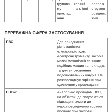
групово
горінні
переріз
му
та тлінні
струмоп
проклад
ровідних
анні
жил
П
ЕРЕВАЖНА СФЕРА ЗАСТОСУВАННЯ
ПВС
Для приєднання
різноманітних
електроприладів,
електроінструменту, засобів
малої механізації та інших
подібних машин та приладів,
та для виготовлення
подовжувальних шнурів. Не
розповсюджує горіння при
одиночному прокладанні
ПВСнг
Аналогічно проводам ПВС,
на об'єктах, де висуваються
підвищені вимоги до
нерозповсюдження горіння
проводу при груповій