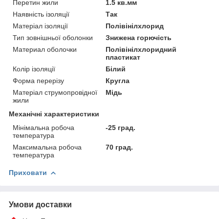
Перетин жили
1.5 кв.мм
Наявність ізоляції
Так
Матеріал ізоляції
Полівінілхлорид
Тип зовнішньої оболонки
Знижена горючість
Материал оболочки
Полівінілхлоридний
пластикат
Колір ізоляції
Білий
Форма перерізу
Кругла
Матеріал струмопровідної
Мідь
жили
Механічні характеристики
Мінімальна робоча
-25 град.
температура
Максимальна робоча
70 град.
температура
Приховати
Умови доставки