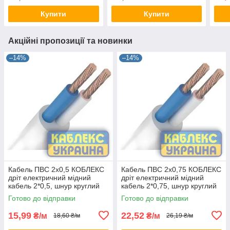
Купити
Купити
Акційні пропозиції та новинки
–14%
–14%
Кабель ПВС 2х0,5 КОБЛЕКС
Кабель ПВС 2х0,75 КОБЛЕКС
дріт електричний мідний
дріт електричний мідний
кабель 2*0,5, шнур круглий
кабель 2*0,75, шнур круглий
KUc31-1205 (на відріз)
KUc31-12075 (на відріз)
Готово до відправки
Готово до відправки
15,99
22,52
₴/м
₴/м
18,60 ₴/м
26,19 ₴/м