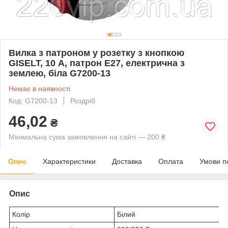
Вилка з патроном у розетку з кнопкою
GISELT, 10 А, патрон Е27, електрична з
землею, біла G7200-13
Немає в наявності
Код: G7200-13
Роздріб
46,02
₴
Мінімальна сума замовлення на сайті — 200 ₴
Опис
Характеристики
Доставка
Оплата
Умови п
Опис
Колір
Білий