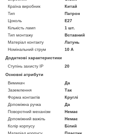
Країна виробник
Китай
Тип
Патрон
Цоколь
E27
Кількість ламп
1 шт.
Тип монтажу
Вставний
Матеріал контакту
Латунь
Номінальний струм
10 А
Додаткові характеристики
Ступінь захисту IP
20
Основні атрибути
Вимикач
Да
Заземлення
Так
Форма контактів
Круглі
Допоміжна ручка
Да
Поворотний механізм
Немає
Допоміжний важіль
Немає
Колір корпусу
Білий
Матеріал корпусу
Пластик