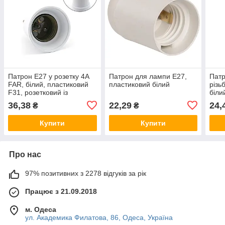
Патрон E27 у розетку 4А
Патрон для лампи E27,
Патр
FAR, білий, пластиковий
пластиковий білий
різь
F31, розетковий із
біли
виделкою, цоколь е27
36,38
22,29
24,
₴
₴
Купити
Купити
Про нас
97% позитивних з 2278 відгуків за рік
Працює з 21.09.2018
м. Одеса
ул. Академика Филатова, 86, Одеса, Україна