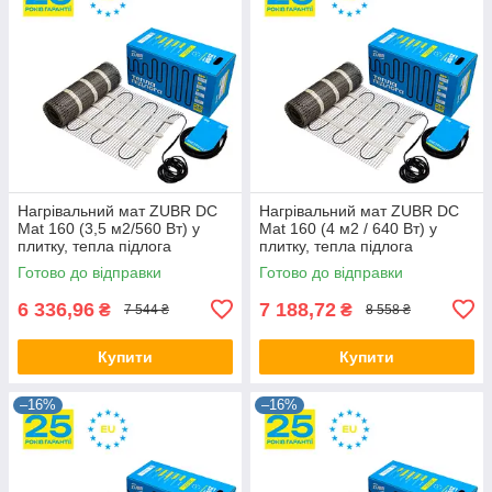
Нагрівальний мат ZUBR DC
Нагрівальний мат ZUBR DC
Mat 160 (3,5 м2/560 Вт) у
Mat 160 (4 м2 / 640 Вт) у
плитку, тепла підлога
плитку, тепла підлога
електричний Зубр,
електричний Зубр,
Готово до відправки
Готово до відправки
двожильна
двожильний
6 336,96
7 188,72
₴
₴
7 544 ₴
8 558 ₴
Купити
Купити
–16%
–16%