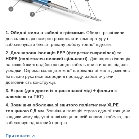
1. Обидві жили в кабелі є гріючими.
Обидві гріючі жили
дозволяють рівномірно розподіляти температуру і
забезпечувати більш тривалу роботу теплої підлоги.
2. Двошарова ізоляція FEP (фторетиленпропілен) та
HDPE (поліетилен високої щільності).
Двошарова ізоляція
на кожній жилі надійно захищає кабель при згинанні під час
укладки. Окрема ізоляція кожної нагрівальної жили дозволяє
їм вільно рухатися всередині проводу, забезпечуючи
довговічність конструкції.
3. Екран (два дроти із оцинкованої міді + фольга з
алюмінію та ПЕТ)
4. Зовнішня оболонка зі зшитого поліетилену XLPE
товщиною 0,5 мм.
Зовнішня ізоляція строго єдиної товщини,
завдяки чому відсутні тонкі місця по всій довжині кабелю, що
забезпечує однаковий прогрів.
Приховати