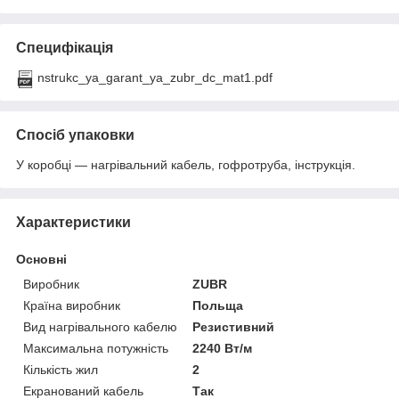
Специфікація
nstrukc_ya_garant_ya_zubr_dc_mat1.pdf
Спосіб упаковки
У коробці — нагрівальний кабель, гофротруба, інструкція.
Характеристики
Основні
Виробник
ZUBR
Країна виробник
Польща
Вид нагрівального кабелю
Резистивний
Максимальна потужність
2240 Вт/м
Кількість жил
2
Екранований кабель
Так