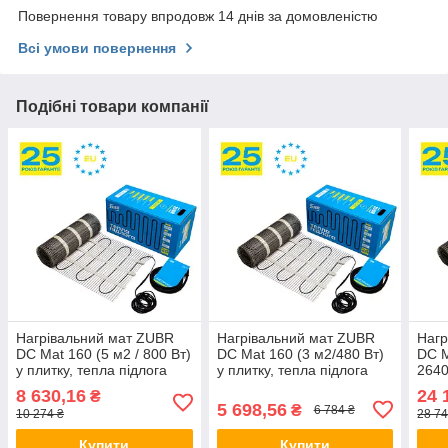
Повернення товару впродовж 14 днів за домовленістю
Всі умови повернення
Подібні товари компанії
Нагрівальний мат ZUBR
Нагрівальний мат ZUBR
Нагр
DC Mat 160 (5 м2 / 800 Вт)
DC Mat 160 (3 м2/480 Вт)
DC M
у плитку, тепла підлога
у плитку, тепла підлога
2640
електричний Зубр,
електрична Зубр,
підл
8 630,16
24 
₴
двожильний
двожильна
дво
5 698,56
₴
6 784 ₴
10 274 ₴
28 74
Купити
Купити