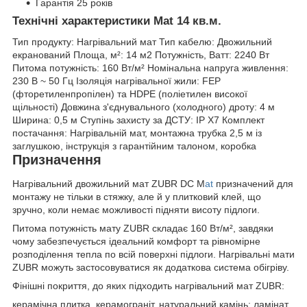
Гарантія 25 років
Технічні характеристики Mat 14 кв.м.
Тип продукту: Нагрівальний мат Тип кабелю: Двожильний
екранований Площа, м²: 14 м2 Потужність, Ватт: 2240 Вт
Питома потужність: 160 Вт/м² Номінальна напруга живлення:
230 В ~ 50 Гц Ізоляція нагрівальної жили: FEP
(фторетиленпропілен) та HDPE (поліетилен високої
щільності) Довжина з'єднувального (холодного) дроту: 4 м
Ширина: 0,5 м Ступінь захисту за ДСТУ: IP X7 Комплект
постачання: Нагрівальній мат, монтажна трубка 2,5 м із
заглушкою, інструкція з гарантійним талоном, коробка
Призначення
Нагрівальний двожильний мат ZUBR DC M
at
призначений для
монтажу не тільки в стяжку, але й у плитковий клей, що
зручно, коли немає можливості підняти висоту підлоги.
Питома потужність мату ZUBR складає 160 Вт/м², завдяки
чому забезпечується ідеальний комфорт та рівномірне
розподілення тепла по всій поверхні підлоги. Нагрівальні мати
ZUBR можуть застосовуватися як додаткова система обігріву.
Фінішні покриття, до яких підходить нагрівальний мат ZUBR:
керамічна плитка, керамограніт, натуральний камінь; ламінат