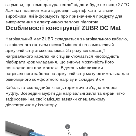
за умови, що температура теплої підлоги буде не вище 27 °C.
Ламінат повинен мати відповідні сертифікати та знаки
виробника, які інформують про призначення продукту для
використання з електричною теплою підлогою
Особливості конструкції ZUBR DC Mat
Нагрівальний мат ZUBR складається з нагрівального кабелю,
закріпленого скотчем високої міцності на самоклеючій
армуючій сітці зі скловолокна. За рахунок фіксації
нагрівального кабелю на сітці виключається необхідність
підбирати крок укладання, що знижує можливість його
пошкодження при монтажі. Відстань між витками
нагрівального кабелю на армуючій сітці мату оптимальна для
рівномірного комфортного нагріву й складає 9 см.
Кабель та «холодний» кінець герметично з'єднані через
муфту. Всередині муфти дві нагрівальні жили та екран чітко
зафіксовані на своїх місцях завдяки спеціальному
діелектричному ізолятору.