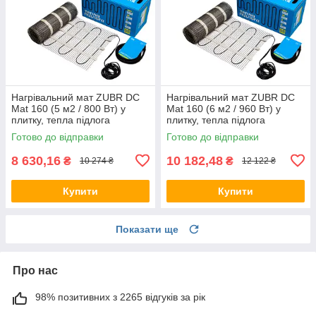
Нагрівальний мат ZUBR DC
Нагрівальний мат ZUBR DC
Mat 160 (5 м2 / 800 Вт) у
Mat 160 (6 м2 / 960 Вт) у
плитку, тепла підлога
плитку, тепла підлога
електричний Зубр,
електричний Зубр,
Готово до відправки
Готово до відправки
двожильний
двожильний
8 630,16
10 182,48
₴
₴
10 274 ₴
12 122 ₴
Купити
Купити
Показати ще
Про нас
98% позитивних з 2265 відгуків за рік