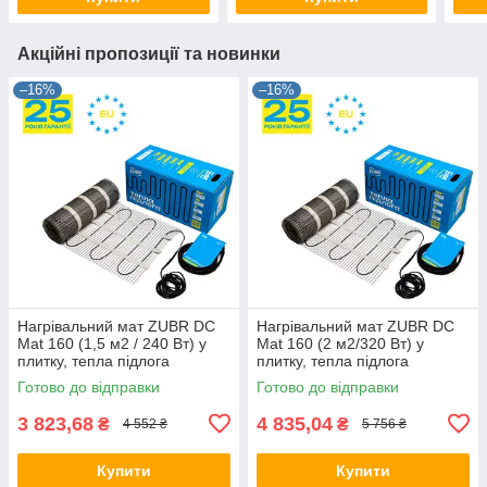
Акційні пропозиції та новинки
–16%
–16%
Нагрівальний мат ZUBR DC
Нагрівальний мат ZUBR DC
Mat 160 (1,5 м2 / 240 Вт) у
Mat 160 (2 м2/320 Вт) у
плитку, тепла підлога
плитку, тепла підлога
електричний Зубр,
електрична Зубр, двожильна
Готово до відправки
Готово до відправки
двожильна
3 823,68
4 835,04
₴
₴
4 552 ₴
5 756 ₴
Купити
Купити