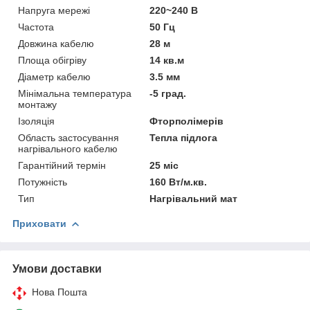
Напруга мережі
220~240 В
Частота
50 Гц
Довжина кабелю
28 м
Площа обігріву
14 кв.м
Діаметр кабелю
3.5 мм
Мінімальна температура
-5 град.
монтажу
Ізоляція
Фторполімерів
Область застосування
Тепла підлога
нагрівального кабелю
Гарантійний термін
25 міс
Потужність
160 Вт/м.кв.
Тип
Нагрівальний мат
Приховати
Умови доставки
Нова Пошта