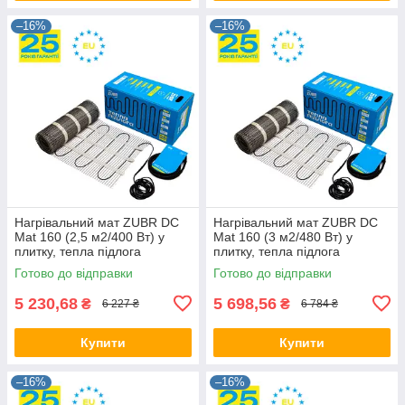
–16%
–16%
Нагрівальний мат ZUBR DC
Нагрівальний мат ZUBR DC
Mat 160 (2,5 м2/400 Вт) у
Mat 160 (3 м2/480 Вт) у
плитку, тепла підлога
плитку, тепла підлога
електричний Зубр,
електрична Зубр, двожильна
Готово до відправки
Готово до відправки
двожильна
5 230,68
5 698,56
₴
₴
6 227 ₴
6 784 ₴
Купити
Купити
–16%
–16%