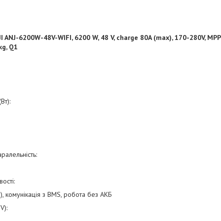
 ANJ-6200W-48V-WIFI, 6200 W, 48 V, charge 80A (max), 170-280V, МР
kg, Q1
Вт):
аралельність:
ості:
, комунікація з BMS, робота без АКБ
V):