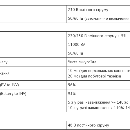
230 В змінного струму
50/60 Гц (автоматичне визначення 
220/230 В змінного струму + 5%
11000 ВА
50/60 Гц
налу:
Чиста синусоїда
10 мс (для персональних комп'юте
кання:
20 мс (для побутової техніки)
(PV to INV)
96%
Battery to INV)
93%
5 з у разі навантаження >= 140%;
я
10 з у разі навантаження 110%-1
48 В постійного струму