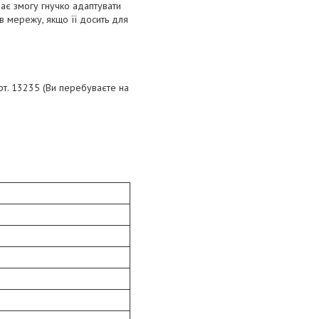
дає змогу гнучко адаптувати
в мережу, якщо її досить для
т. 13235 (Ви перебуваєте на