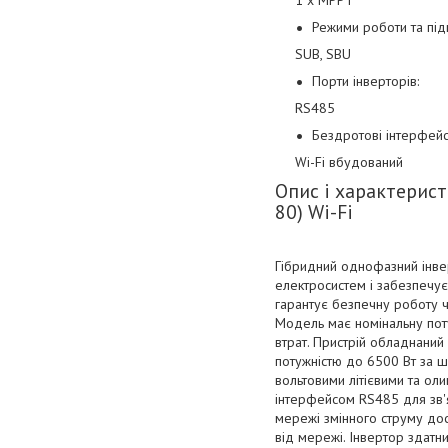
1 х MPPT
Режими роботи та під
SUB, SBU
Порти інверторів:
RS485
Бездротові інтерфейс
Wi-Fi вбудований
Опис і характерист
80) Wi-Fi
Гібридний однофазний інве
електросистем і забезпечує
гарантує безпечну роботу ч
Модель має номінальну поту
втрат. Пристрій обладнани
потужністю до 6500 Вт за ши
вольтовими літієвими та ол
інтерфейсом RS485 для зв'
мережі змінного струму дося
від мережі. Інвертор здатн