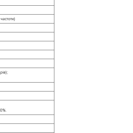
частоти)
рів);
40%.