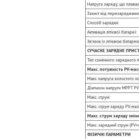
Напруга заряду, що плаває
Захист від перезаряджання
Способ зарядки:
Активація літієвої батареї:
Зв'язок із літієвою батареє
СУЧАСНЕ ЗАРЯДНЕ ПРИС
Тип сонячного зарядного 
Макс. потужність PV-мас
Макс. напруга холостого х
Діапазон напруги MPPT PV
Макс. струм:
Макс. струм заряду PV-мас
Макс. струм заряду змін
Макс. зарядний струм (PV+A
ФІЗИЧНІ ПАРАМЕТРИ