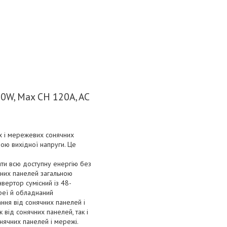
0W, Max CH 120A, AC
х і мережевих сонячних
ою вихідної напруги. Це
ати всю доступну енергію без
чних панелей загальною
нвертор сумісний із 48-
ареї й обладнаний
ння від сонячних панелей і
 від сонячних панелей, так і
нячних панелей і мережі.