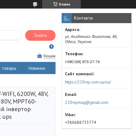
Кошик
Контакти
Знайти
ул. Академика Филатова, 86,
Одеса, Україна
Кошик
+380 (68) 873-37-74
 товары
Новинки
Отзывы
https://220vip.com.ua/ua/
WIFI, 6200W, 48V,
280V, МРРТ60-
220vipmag@gmail.com
ий інвертор
 ups
+380688733774