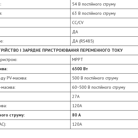
:
54 В постійного струму
:
63 В постійного струму
CC/CV
ДА
ю:
ДА (RS485)
ТРІЙСТВО І ЗАРЯДНЕ ПРИСТРОЮВАННЯ ПЕРЕМЕННОГО ТОКУ
пристрою:
MPPT
ива:
6500 Вт
оду PV-масива:
500 В постійного струму
-масива:
60~500 В постійного струму
27А
ива:
120А
ного струму:
80 А
C):
120А