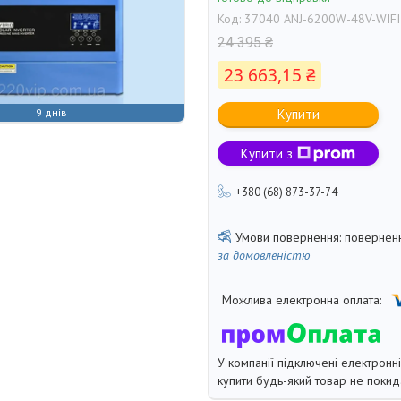
Код:
37040 ANJ-6200W-48V-WIFI
24 395 ₴
23 663,15 ₴
9 днів
Купити
Купити з
+380 (68) 873-37-74
поверненн
за домовленістю
У компанії підключені електронн
купити будь-який товар не покид