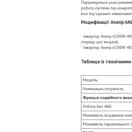
Підтримуються різні режими
роботу системи під конкрет
всіх під'єднаних навантаже
Модифікації Anenji AN
- Інвертор Anenji 6200W 4
сторінці цієї моделі).
- Інвертор Anenji 6200W 
Таблиця із технічним
Модель:
Номінальна потужність:
Функція подвійного вихо
Робота без АКБ:
Можливість подавання енер
Можливість паралельного п