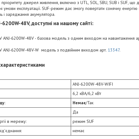
 пріоритету джерел живлення, включно з UTL, SOL, SBU, SUB і SUF, що 
ні умови експлуатації. SUF-режим дає змогу повертати сонячну енергію 
нь і заряджання акумулятора.
J-6200W-48V, доступні на нашому сайті:
8V ANJ-6200W-48V - базова модель з одним виходом на навантаження ар
48V ANJ-6200W-48V-W модель з подвійним виходом арт.
13347
.
и характеристиками
ANJ-6200W-48V-WIFI
6,2 кВА/6,2 кВт
ду:
Немає
/Так
Да
гії в мережу:
режим SUF
ід'єднання:
немає