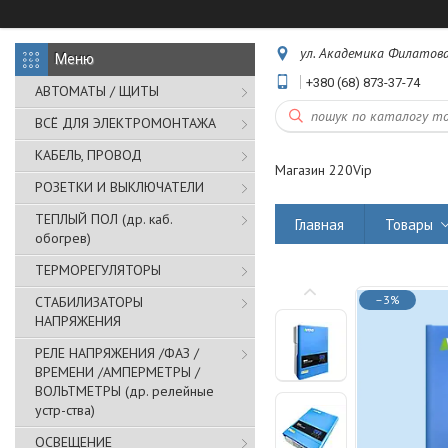
ул. Академика Филатова,
+380 (68) 873-37-74
АВТОМАТЫ / ЩИТЫ
ВСЁ ДЛЯ ЭЛЕКТРОМОНТАЖА
КАБЕЛЬ, ПРОВОД
Магазин 220Vip
РОЗЕТКИ И ВЫКЛЮЧАТЕЛИ
ТЕПЛЫЙ ПОЛ (др. каб.
Главная
Товары
обогрев)
ТЕРМОРЕГУЛЯТОРЫ
–3%
СТАБИЛИЗАТОРЫ
НАПРЯЖЕНИЯ
РЕЛЕ НАПРЯЖЕНИЯ /ФАЗ /
ВРЕМЕНИ /АМПЕРМЕТРЫ /
ВОЛЬТМЕТРЫ (др. релейные
устр-ства)
ОСВЕЩЕНИЕ