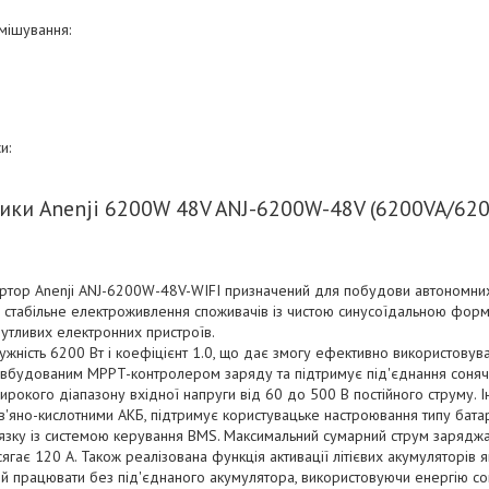
мішування:
и:
ики Anenji 6200W 48V ANJ-6200W-48V (6200VA/620
ртор Anenji ANJ-6200W-48V-WIFI призначений для побудови автономни
 стабільне електроживлення споживачів із чистою синусоїдальною форм
утливих електронних пристроїв.
жність 6200 Вт і коефіцієнт 1.0, що дає змогу ефективно використовув
й вбудованим MPPT-контролером заряду та підтримує під'єднання соня
рокого діапазону вхідної напруги від 60 до 500 В постійного струму. І
ив'яно-кислотними АКБ, підтримує користувацьке настроювання типу бат
язку із системою керування BMS. Максимальний сумарний струм заряджа
гає 120 А. Також реалізована функція активації літієвих акумуляторів як
ий працювати без під'єднаного акумулятора, використовуючи енергію со