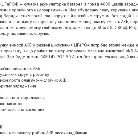
 (LiFePO4) — сучасна акумуляторна батарея, з понад 4000 циклів заря
жимів хронічного недозаряджання. Має вбудовану плату керування а
). Заряджається постійною напругою й постійним струмом, без стадій. На
ння дають змогу використовувати втричі меншу власну ємність АКБ, пор
 завдяки допустимому глибокому розряджанню до 80% (DoD 80%). Моду
ряду, підвищених струмів.
унку ємності АКБ у режимі циклування LiFePO4 потрібно втричі менше єм
я прикладу, якщо раніше ви використовували олив'яно-кислотний АКБ A
міни Вам буде досить АКБ LiFePO4 50 А·год без втрати експлуатаційних 
в'яно-кислотних АКБ:
будь-яких струмів розряду
мом проти олив'яно-кислотних АКБ
оритму заряджання
ічного недозаряджання
яно-кислотні
проти олив'яно-кислотних
ії
вання та захисту робить АКБ високонадійними