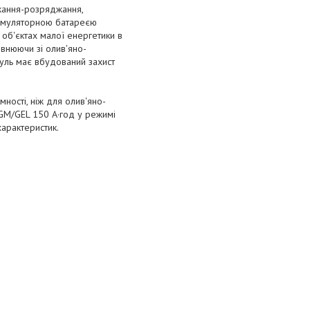
джання-розряджання,
кумуляторною батареєю
 об'єктах малої енергетики в
івнюючи зі олив'яно-
ль має вбудований захист
ності, ніж для олив'яно-
GM/GEL 150 А·год у режимі
характеристик.