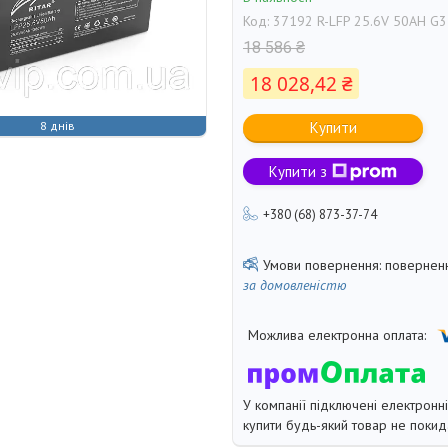
Код:
37192 R-LFP 25.6V 50AH G3
18 586 ₴
18 028,42 ₴
8 днів
Купити
Купити з
+380 (68) 873-37-74
поверненн
за домовленістю
У компанії підключені електронн
купити будь-який товар не покид