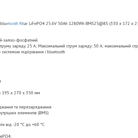
 blu
etooth Rit
ar LiFePO4 25.6V 50Ah 1280Wh BMS25@8S (330 х 172 х 21
ій-залізо-фосфатний
труму заряду 25 А; Максимальний струм заряду: 50 А; максимальний ст
 системою підігрівання і bluetooth
м
Г) 195 x 270 x 350 мм
яджання та перезаряджання
утрішніх елементів (BMS)
и від -20 °C до +60 °C
FePO4: