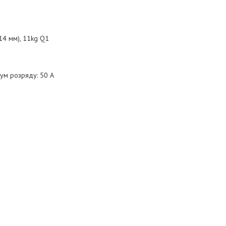
4 мм), 11kg Q1
рум розряду: 50 А