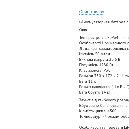
Опис товару
>Аккумуляторная батарея с
Опис
Тип пристрою LiFePo4 — літ
Особливості Номінального с
Додаткові характеристики із
Місткість 50 А·год
Вихідна напруга 25.6 В
Потужність 1280 Вт
Клас захисту IP30
Розміри 330 х 172 х 214 м
Вага 11 кг
Розмір паковання (Ш х В х 
Вага брутто 14 кг
Захист від глибокого розр
Вбудоване балансування вн
Кількість циклів: 4500
Температурний режим робот
Особливості та переваги Li