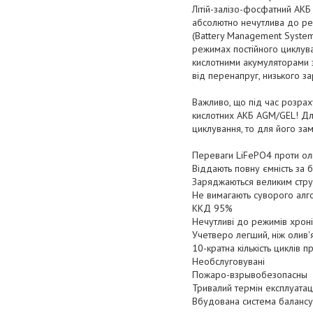
Літій-залізо-фосфатний АКБ
абсолютно нечутлива до ре
(Battery Management System
режимах постійного циклува
кислотними акумуляторами
від перенапруг, низького за
Важливо, що під час розрах
кислотних АКБ AGM/GEL! Дл
циклування, то для його за
Переваги LiFePO4 проти оли
Віддають повну ємність за 
Заряджаються великим стру
Не вимагають суворого алг
ККД 95%
Нечутливі до режимів хрон
Учетверо легший, ніж олив'
10-кратна кількість циклів 
Необслуговувані
Пожаро-взрывобезопасны
Тривалий термін експлуатац
Вбудована система балансу