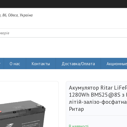
 86, Одеса, Україна
О нас
Контакты
Доставка/Оплата
Акционные
Акумулятор Ritar LiFe
1280Wh BMS25@8S з b
літій-залізо-фосфатна
Ритар
В наявності