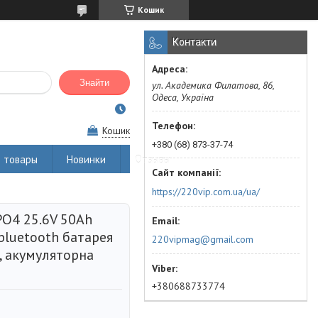
Кошик
Контакти
Знайти
ул. Академика Филатова, 86,
Одеса, Україна
Кошик
+380 (68) 873-37-74
 товары
Новинки
Отзывы
https://220vip.com.ua/ua/
PO4 25.6V 50Ah
luetooth батарея
220vipmag@gmail.com
, акумуляторна
+380688733774