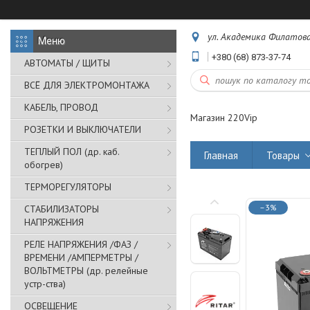
ул. Академика Филатова,
+380 (68) 873-37-74
АВТОМАТЫ / ЩИТЫ
ВСЁ ДЛЯ ЭЛЕКТРОМОНТАЖА
КАБЕЛЬ, ПРОВОД
Магазин 220Vip
РОЗЕТКИ И ВЫКЛЮЧАТЕЛИ
ТЕПЛЫЙ ПОЛ (др. каб.
Главная
Товары
обогрев)
ТЕРМОРЕГУЛЯТОРЫ
–3%
СТАБИЛИЗАТОРЫ
НАПРЯЖЕНИЯ
РЕЛЕ НАПРЯЖЕНИЯ /ФАЗ /
ВРЕМЕНИ /АМПЕРМЕТРЫ /
ВОЛЬТМЕТРЫ (др. релейные
устр-ства)
ОСВЕЩЕНИЕ