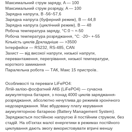
Максимальний струм заряду, A — 100
Максимальний струм розряду, A — 100
Зарядна напруга, В -56~57,6
Зарядна напруга (буферний режим), В — 44,8
Зарядна напруга (циклічний режим), В — 48
Робоча температура заряду, °C:0 ~ +-50
Робоча температура розряджання, °C: -20~ +-55
Кількість циклів Докладніше — >3500
Інтерфейси — RS232, RS-485, CAN
Захист — від високої напруги, низької напруги,
перевантаження, перегрівання, низької температури,
короткого замикання
Паралельна робота — ТАК, Макс 15 пристроїв..
Особливості та переваги LiFePO4:
Літій-залізо-фосфатний АКБ (LiFePO4) — сучасна
акумуляторна батарея, з понад 4000 циклів заряджання-
розряджання, абсолютно нечутлива до режимів хронічного
недозаряджання. Має вбудовану плату керування
акумуляторною батареєю (Battery Management System).
Заряджається постійною напругою й постійним струмом, без
стадій. На об'єктах малої енергетики в режимах постійного
циклування дають змогу використовувати втричі меншу