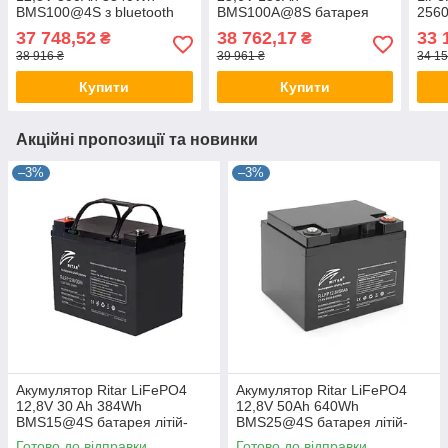
BMS100@4S з bluetooth
BMS100A@8S батарея
256
батарея літій-залізо-
літій-залізо-фосфатна,
бата
37 748,52
38 762,17
33 
₴
₴
фосфатна, акумуляторна
акумуляторна Ритар
фосф
38 916 ₴
39 961 ₴
34 15
Ритар
Рит
Купити
Купити
Акційні пропозиції та новинки
–3%
–3%
Акумулятор Ritar LiFePO4
Акумулятор Ritar LiFePO4
12,8V 30 Ah 384Wh
12,8V 50Ah 640Wh
BMS15@4S батарея літій-
BMS25@4S батарея літій-
залізо-фосфатна,
залізо-фосфатна,
Готово до відправки
Готово до відправки