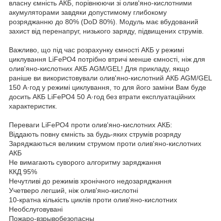
власну ємність АКБ, порівнюючи зі олив'яно-кислотними
акумуляторами завдяки допустимому глибокому
розряджанню до 80% (DoD 80%). Модуль має вбудований
захист від перенапруг, низького заряду, підвищених струмів.
Важливо, що під час розрахунку ємності АКБ у режимі
циклування LiFePO4 потрібно втричі менше ємності, ніж для
олив'яно-кислотних АКБ AGM/GEL! Для прикладу, якщо
раніше ви використовували олив'яно-кислотний АКБ AGM/GEL
150 А·год у режимі циклування, то для його заміни Вам буде
досить АКБ LiFePO4 50 А·год без втрати експлуатаційних
характеристик.
Переваги LiFePO4 проти олив'яно-кислотних АКБ:
Віддають повну ємність за будь-яких струмів розряду
Заряджаються великим струмом проти олив'яно-кислотних
АКБ
Не вимагають суворого алгоритму заряджання
ККД 95%
Нечутливі до режимів хронічного недозаряджання
Учетверо легший, ніж олив'яно-кислотні
10-кратна кількість циклів проти олив'яно-кислотних
Необслуговувані
Пожаро-взрывобезопасны