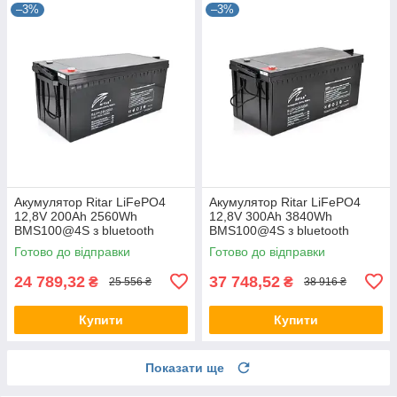
–3%
–3%
Акумулятор Ritar LiFePO4
Акумулятор Ritar LiFePO4
12,8V 200Ah 2560Wh
12,8V 300Ah 3840Wh
BMS100@4S з bluetooth
BMS100@4S з bluetooth
батарея літій-залізо-
батарея літій-залізо-
Готово до відправки
Готово до відправки
фосфатна, акумуляторна
фосфатна, акумуляторна
Ритар
Ритар
24 789,32
37 748,52
₴
₴
25 556 ₴
38 916 ₴
Купити
Купити
Показати ще