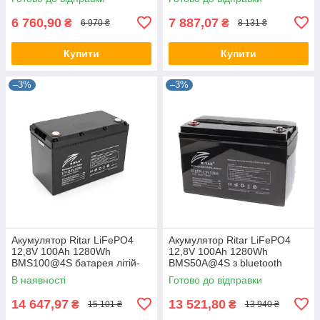
акумуляторна Ритар
акумуляторна Ритар
6 760,90
7 887,07
₴
₴
6 970 ₴
8 131 ₴
Купити
Купити
–3%
–3%
Акумулятор Ritar LiFePO4
Акумулятор Ritar LiFePO4
12,8V 100Ah 1280Wh
12,8V 100Ah 1280Wh
BMS100@4S батарея літій-
BMS50A@4S з bluetooth
залізо-фосфатна,
батарея літій-залізо-
В наявності
Готово до відправки
акумуляторна Ритар
фосфатна, акумуляторна
Ритар
14 647,97
13 521,80
₴
₴
15 101 ₴
13 940 ₴