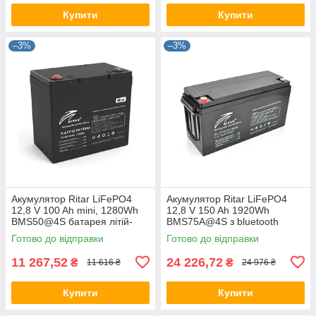
Купити
Купити
–3%
–3%
Акумулятор Ritar LiFePO4
Акумулятор Ritar LiFePO4
12,8 V 100 Ah mini, 1280Wh
12,8 V 150 Ah 1920Wh
BMS50@4S батарея літій-
BMS75A@4S з bluetooth
залізо-фосфатна,
батарея літій-залізо-
Готово до відправки
Готово до відправки
акумуляторна Ритар
фосфатна, акумуляторна
Ритар
11 267,52
24 226,72
₴
₴
11 616 ₴
24 976 ₴
Купити
Купити