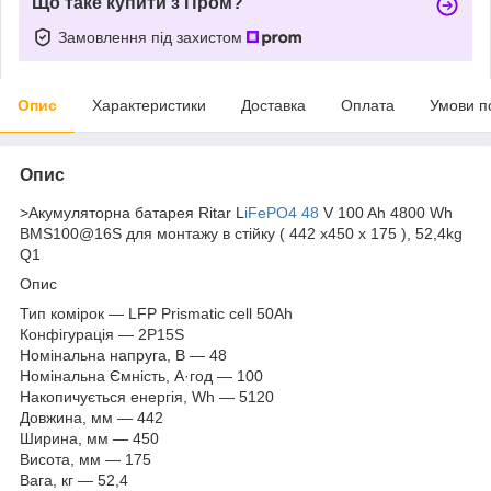
Що таке купити з Пром?
Замовлення під захистом
Опис
Характеристики
Доставка
Оплата
Умови п
Опис
>Акумуляторна батарея Ritar L
iFePO4 48
V 100 Ah 4800 Wh
BMS100@16S для монтажу в стійку ( 442 x450 х 175 ), 52,4kg
Q1
Опис
Тип комірок — LFP Prismatic cell 50Ah
Конфігурація — 2P15S
Номінальна напруга, В — 48
Номінальна Ємність, А·год — 100
Накопичується енергія, Wh — 5120
Довжина, мм — 442
Ширина, мм — 450
Висота, мм — 175
Вага, кг — 52,4