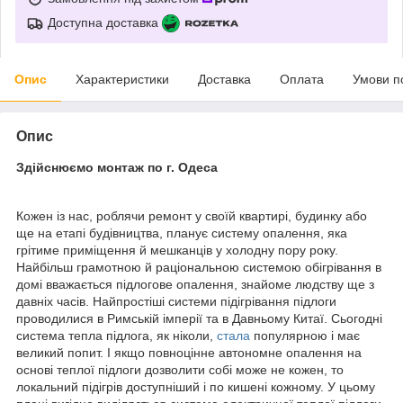
Доступна доставка
Опис
Характеристики
Доставка
Оплата
Умови п
Опис
Здійснюємо монтаж по г. Одеса
Кожен із нас, роблячи ремонт у своїй квартирі, будинку або
ще на етапі будівництва, планує систему опалення, яка
грітиме приміщення й мешканців у холодну пору року.
Найбільш грамотною й раціональною системою обігрівання в
домі вважається підлогове опалення, знайоме людству ще з
давніх часів. Найпростіші системи підігрівання підлоги
проводилися в Римській імперії та в Давньому Китаї. Сьогодні
система тепла підлога, як ніколи,
стала
популярною і має
великий попит. І якщо повноцінне автономне опалення на
основі теплої підлоги дозволити собі може не кожен, то
локальний підігрів доступніший і по кишені кожному. У цьому