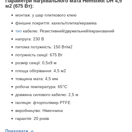
Параметри нагрівального мата Hemstedt DH 4,5
м2 (675 Вт):
монтаж: у шар плиткового клею
фінішне покриття: кахель/плитка/кераміка
тип
кабелю: Резистивний/двужильний/екранований
напруга: 230 В
питома потужність: 150 Вт/м2
потужність секції: 675 Вт
розмір секції: 0,5х9 м
площа обігрівання: 4,5 м2
товщина мата: 4,5 мм
робоча температура: 65°С
довжина силового кабелю: 2,5 м
ізоляція: фторполімер PTFE
виробництво: Німеччина
гарантія: 20 років
Приховати