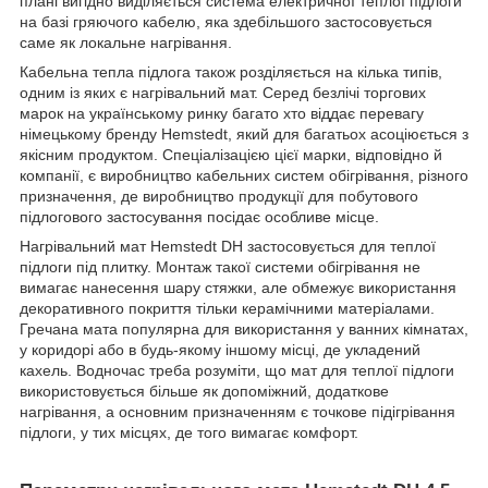
плані вигідно виділяється система електричної теплої підлоги
на базі гряючого кабелю, яка здебільшого застосовується
саме як локальне нагрівання.
Кабельна тепла підлога також розділяється на кілька типів,
одним із яких є нагрівальний мат. Серед безлічі торгових
марок на українському ринку багато хто віддає перевагу
німецькому бренду Hemstedt, який для багатьох асоціюється з
якісним продуктом. Спеціалізацією цієї марки, відповідно й
компанії, є виробництво кабельних систем обігрівання, різного
призначення, де виробництво продукції для побутового
підлогового застосування посідає особливе місце.
Нагрівальний мат Hemstedt DH застосовується для теплої
підлоги під плитку. Монтаж такої системи обігрівання не
вимагає нанесення шару стяжки, але обмежує використання
декоративного покриття тільки керамічними матеріалами.
Гречана мата популярна для використання у ванних кімнатах,
у коридорі або в будь-якому іншому місці, де укладений
кахель. Водночас треба розуміти, що мат для теплої підлоги
використовується більше як допоміжний, додаткове
нагрівання, а основним призначенням є точкове підігрівання
підлоги, у тих місцях, де того вимагає комфорт.