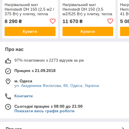
Нагрівальний мат
Нагрівальний мат
Нагр
Hemstedt DH 150 (2,5 м2 /
Hemstedt DH 150 (3,5
Hems
375 Вт) у плитку, тепла
м2/525 Вт) у плитку, тепла
41 В
підлога електричний
підлога електричний
підл
8 290
11 670
5 0
₴
₴
Хемштед, Хемштад
Хемштед, Хемштад
Хем
Купити
Купити
Про нас
97% позитивних з 2273 відгуків за рік
Працює з 21.09.2018
м. Одеса
ул. Академика Филатова, 86, Одеса, Україна
Контакти
Сьогодні працює з 08:00 до 21:00
Показати весь графік роботи
Про нас